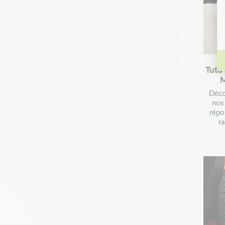
Tuto 
M
Déco
nos
répo
r