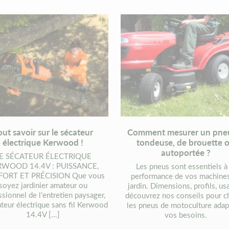
out savoir sur le sécateur
Comment mesurer un pne
électrique Kerwood !
tondeuse, de brouette 
autoportée ?
E SÉCATEUR ÉLECTRIQUE
RWOOD 14.4V : PUISSANCE,
Les pneus sont essentiels à 
ORT ET PRÉCISION Que vous
performance de vos machine
soyez jardinier amateur ou
jardin. Dimensions, profils, u
ssionnel de l’entretien paysager,
découvrez nos conseils pour ch
ateur électrique sans fil Kerwood
les pneus de motoculture adap
14.4V [...]
vos besoins.