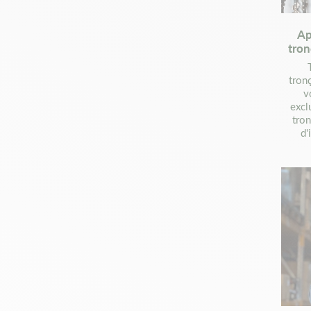
Ap
tron
tron
v
excl
tro
d'