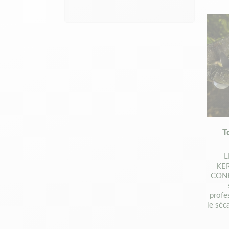
T
L
KE
CONF
profe
le séc