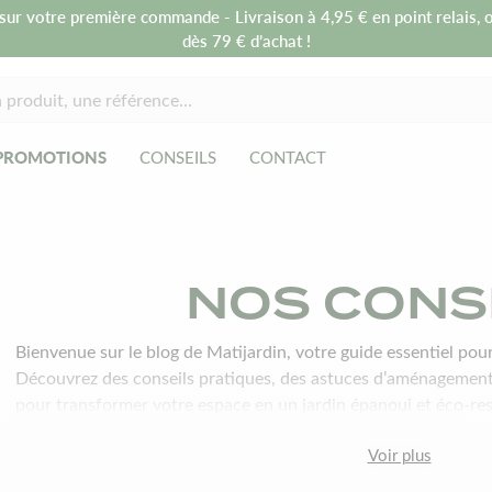
sur votre première commande - Livraison à 4,95 € en point relais, o
dès 79 € d’achat !
PROMOTIONS
CONSEILS
CONTACT
NOS CONS
Bienvenue sur le blog de Matijardin, votre guide essentiel pour
Découvrez des conseils pratiques, des astuces d’aménagement 
pour transformer votre espace en un jardin épanoui et éco-r
expert, nos articles vous accompagnent pas à pas pour créer e
Voir plus
moderne et harmonieux. Rejoignez notre communauté et cultiv
toujours plus beau !