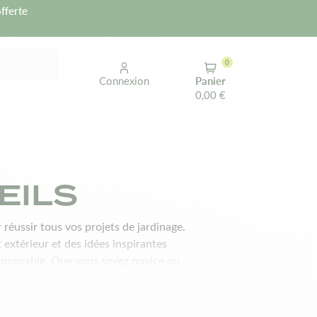
fferte
0
Connexion
Panier
0,00 €
EILS
 réussir tous vos projets de jardinage.
extérieur et des idées inspirantes
esponsable. Que vous soyez novice ou
t entretenir un havre de verdure
ez votre passion pour un jardin