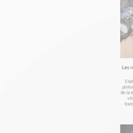
Les r
Expl
pisto
de la 
vi
tra