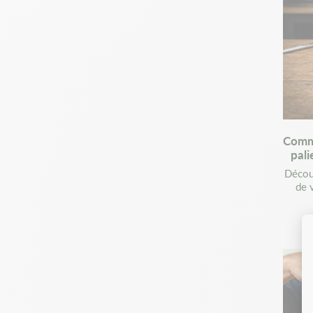
Comme
pali
Découv
de 