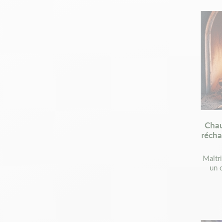
Chau
récha
Maîtr
un 