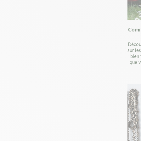
Comm
Découv
sur le
bien 
que v