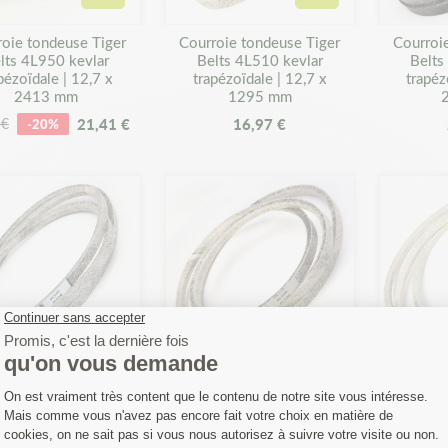
Ajouter au panier
Ajouter au panier
roie tondeuse Tiger
Courroie tondeuse Tiger
Courroi
lts 4L950 kevlar
Belts 4L510 kevlar
Belts
pézoïdale | 12,7 x
trapézoïdale | 12,7 x
trapéz
2413 mm
1295 mm
21,41 €
16,97 €
 €
-20%
Ajouter au panier
Ajouter au panier
roie tondeuse Tiger
Courroie tondeuse Tiger
Courroi
lts 4L940 kevlar
Belts 4L790 kevlar
Belts
pézoïdale | 12,7 x
trapézoïdale | 12,7 x
trapéz
2388 mm
2007 mm