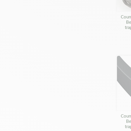
Cour
Be
tra
Cour
Be
tra