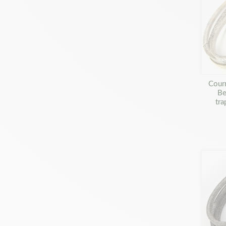
Cour
Be
tra