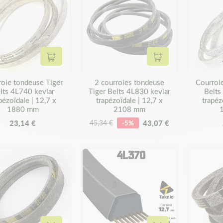
Ajouter au panier
Ajouter au panier
roie tondeuse Tiger
2 courroies tondeuse
Courroi
lts 4L740 kevlar
Tiger Belts 4L830 kevlar
Belts
pézoïdale | 12,7 x
trapézoïdale | 12,7 x
trapéz
1880 mm
2108 mm
23,14 €
43,07 €
45,34 €
-5%