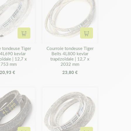
Ajouter au panier
Ajouter au panier
e tondeuse Tiger
Courroie tondeuse Tiger
 4L690 kevlar
Belts 4L800 kevlar
oïdale | 12,7 x
trapézoïdale | 12,7 x
1753 mm
2032 mm
20,93 €
23,80 €