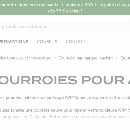
sur votre première commande - Livraison à 4,95 € en point relais, o
dès 79 € d’achat !
PROMOTIONS
CONSEILS
CONTACT
oies tondeuse et motoculture
Courroies par marque machine
Cour
OURROIES POUR 
es pour les matériels de jardinage AYP/Roper : découvrez notre cata
ulez acheter une courroie neuve pour réparer votre tondeuse AYP/Rop
s proposés sur Matijardin. Retrouvez ici de nombreuses références 
 une courroie destinée aux appareils AYP/Roper