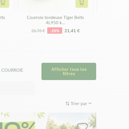
Ajouter au panier
Ajouter au panier
lts
Courroie tondeuse Tiger Belts
Courroie to
4L950 k...
4L
21,41 €
1
26,76 €
-20%
Afficher tous les
 COURROIE
filtres
Trier par