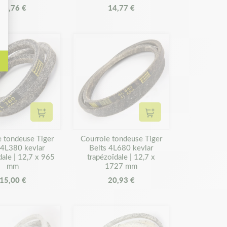
28,76 €
14,77 €
Ajouter au panier
Ajouter au panier
e tondeuse Tiger
Courroie tondeuse Tiger
 4L380 kevlar
Belts 4L680 kevlar
dale | 12,7 x 965
trapézoïdale | 12,7 x
mm
1727 mm
15,00 €
20,93 €