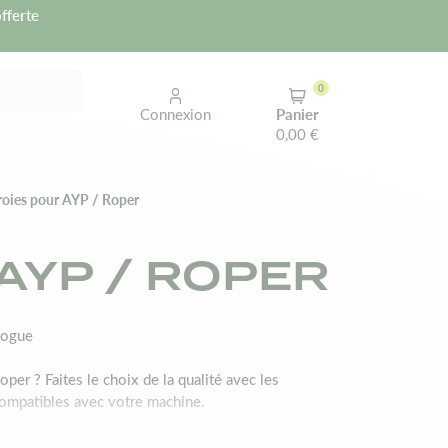
fferte
0
Connexion
Panier
0,00 €
roies pour AYP / Roper
AYP / ROPER
logue
er ? Faites le choix de la qualité avec les
compatibles avec votre machine.