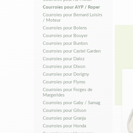
Courroies pour AYP / Roper
Pour ob
Courroies pour Bernard Loisirs
entreti
/ Moteur
courroi
Courroies pour Bolens
Courroies pour Bouyer
Commenc
Courroies pour Bunton
autotra
Courroies pour Castel Garden
tractio
modèle 
Courroies pour Daloz
Courroies pour Dixon
Pourquo
Courroies pour Dorigny
Courroies pour Flymo
Matijar
Courroies pour Forges de
produit
Margerides
riche q
Courroies pour Gaby / Samag
que des
Courroies pour Gilson
interna
machine
Courroies pour Granja
Vente d
Courroies pour Honda
marque 