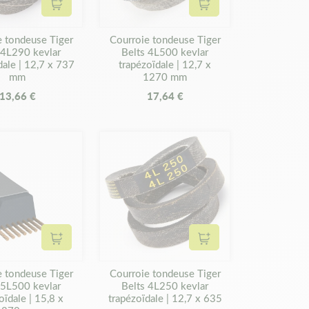
Ajouter au panier
Ajouter au panier
e tondeuse Tiger
Courroie tondeuse Tiger
 4L290 kevlar
Belts 4L500 kevlar
dale | 12,7 x 737
trapézoïdale | 12,7 x
mm
1270 mm
13,66 €
17,64 €
Ajouter au panier
Ajouter au panier
e tondeuse Tiger
Courroie tondeuse Tiger
 5L500 kevlar
Belts 4L250 kevlar
oïdale | 15,8 x
trapézoïdale | 12,7 x 635