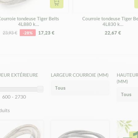
Ajouter au panier
ourroie tondeuse Tiger Belts
Courroie tondeuse Tiger Be
4L880 k...
4L830 k...
17,23 €
22,67 €
23,93 €
-28%
EUR EXTÉRIEURE
LARGEUR COURROIE (MM)
HAUTEUR
(MM)
600 - 2730
duits