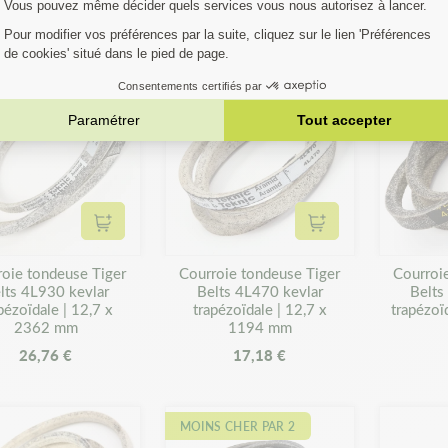
26,76 €
23,14 €
Ajouter au panier
Ajouter au panier
roie tondeuse Tiger
Courroie tondeuse Tiger
Courroi
lts 4L930 kevlar
Belts 4L470 kevlar
Belts
pézoïdale | 12,7 x
trapézoïdale | 12,7 x
trapézoï
2362 mm
1194 mm
26,76 €
17,18 €
MOINS CHER PAR 2