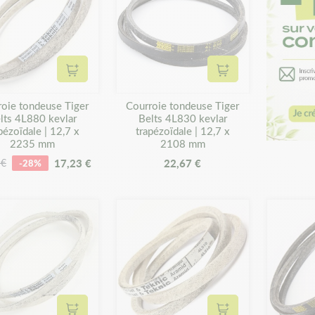
Ajouter au panier
Ajouter au panier
roie tondeuse Tiger
Courroie tondeuse Tiger
lts 4L880 kevlar
Belts 4L830 kevlar
pézoïdale | 12,7 x
trapézoïdale | 12,7 x
2235 mm
2108 mm
17,23 €
22,67 €
 €
-28%