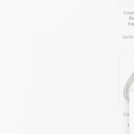
Cour
Be
tra
26,76
Cour
Be
tra