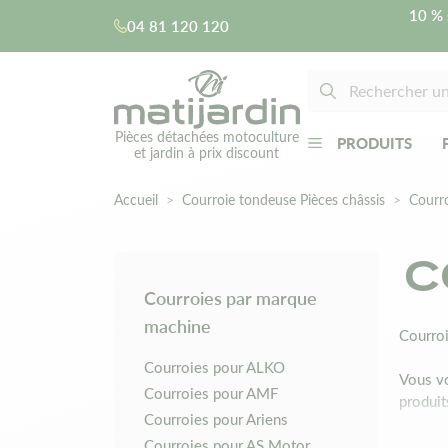
10 % 
04 81 120 120
Pièces détachées motoculture
PRODUITS
et jardin à prix discount
Accueil
Courroie tondeuse Pièces châssis
Courr
C
Courroies par marque
machine
Courroi
Courroies pour ALKO
Vous vo
Courroies pour AMF
produit
Courroies pour Ariens
Courroies pour AS Motor
Choisir