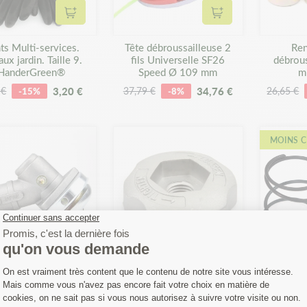
Ajouter au panier
Ajouter au panier
ts Multi-services.
Tête débroussailleuse 2
Ren
aux jardin. Taille 9.
fils Universelle SF26
débrou
HanderGreen®
Speed Ø 109 mm
m
3,20 €
34,76 €
 €
-15%
37,79 €
-8%
26,65 €
MOINS C
Ajouter au panier
Ajouter au panier
Renvoi d'angle
Ecrou serrage pour tête
Ressorts
roussailleuse Ø 26
débroussailleuse 2 fils
tête d
m carré 5x5 mm
nylon
univ