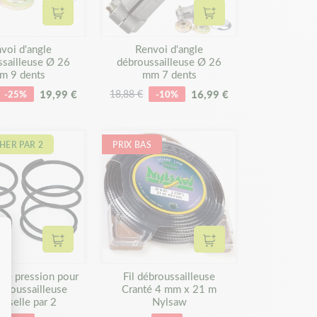
Ajouter au panier
Ajouter au panier
voi d'angle
Renvoi d'angle
ssailleuse Ø 26
débroussailleuse Ø 26
m 9 dents
mm 7 dents
19,99 €
16,99 €
-25%
18,88 €
-10%
HER PAR 2
PRIX BAS
Ajouter au panier
Ajouter au panier
 de pression pour
Fil débroussailleuse
ébroussailleuse
Cranté 4 mm x 21 m
erselle par 2
Nylsaw