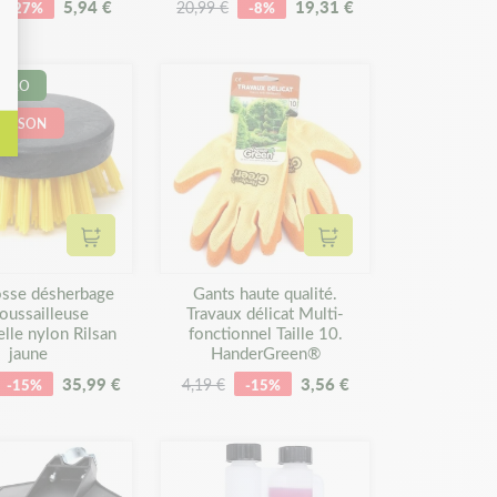
5,94 €
19,31 €
-27%
20,99 €
-8%
 PRO
SAISON
Ajouter au panier
Ajouter au panier
osse désherbage
Gants haute qualité.
oussailleuse
Travaux délicat Multi-
lle nylon Rilsan
fonctionnel Taille 10.
jaune
HanderGreen®
35,99 €
3,56 €
-15%
4,19 €
-15%