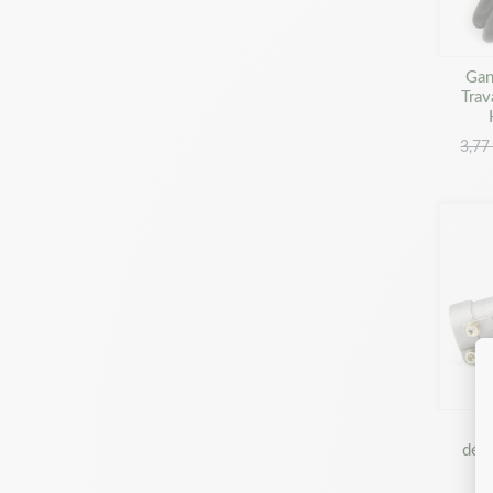
Gan
Trav
3,77
déb
m