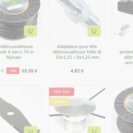
Ajouter au panier
Ajouter au panier
l débroussailleuse
Adaptateur pour tête
anté 4 mm x 74 m
débroussailleuse Mâle Ø
protec
Nylsaw
10x1,25 / 8x1,25 mm
débr
univ
55,35 €
4,82 €
 €
-5%
PRIX BAS
OZAKI