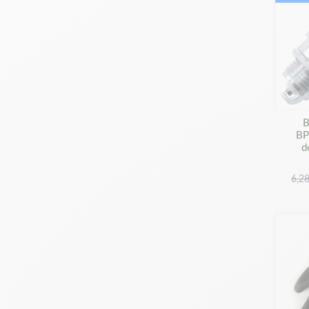
B
BP
d
6,2