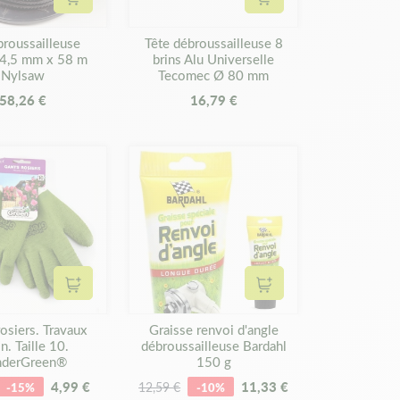
Ajouter au panier
Ajouter au panier
broussailleuse
Tête débroussailleuse 8
 4,5 mm x 58 m
brins Alu Universelle
Nylsaw
Tecomec Ø 80 mm
58,26 €
16,79 €
Ajouter au panier
Ajouter au panier
osiers. Travaux
Graisse renvoi d'angle
in. Taille 10.
débroussailleuse Bardahl
nderGreen®
150 g
4,99 €
11,33 €
-15%
12,59 €
-10%