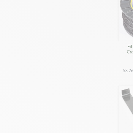
Fi
Cr
58,26