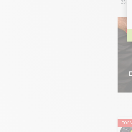
23,51
TOP 