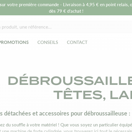
sur votre première commande - Livraison à 4,95 € en point relais, o
dès 79 € d’achat !
PROMOTIONS
CONSEILS
CONTACT
DÉBROUSSAILLE
TÊTES, L
s détachées et accessoires pour débroussailleuse : 
z du souffle à votre matériel ! Que vous soyez un particulier équip
nt une machine de forte cylindrée, vous trouverez ici tout le nécessaire