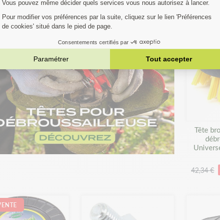
19,98 €
7,41 €
 €
-15%
8,71 €
-15%
8,14 €
QUALITÉ
PROMO 
Tête br
débr
Universe
42,34 €
VENTE