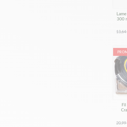
Lame 
300 
13,64
PROM
Fi
Cr
20,99