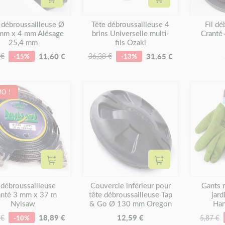
Ajouter au panier
Ajouter au panier
débroussailleuse Ø
Tête débroussailleuse 4
Fil dé
mm x 4 mm Alésage
brins Universelle multi-
Cranté
25,4 mm
fils Ozaki
11,60 €
31,65 €
 €
-15%
36,38 €
-13%
O !
Ajouter au panier
Ajouter au panier
l débroussailleuse
Couvercle inférieur pour
Gants r
anté 3 mm x 37 m
tête débroussailleuse Tap
jard
Nylsaw
& Go Ø 130 mm Oregon
Ha
18,89 €
12,59 €
 €
-10%
5,87 €