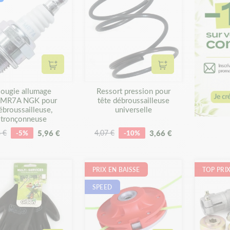
Ajouter au panier
Ajouter au panier
ougie allumage
Ressort pression pour
MR7A NGK pour
tête débroussailleuse
ébroussailleuse,
universelle
tronçonneuse
5,96 €
3,66 €
8 €
-5%
4,07 €
-10%
PRIX EN BAISSE
TOP PRI
SPEED