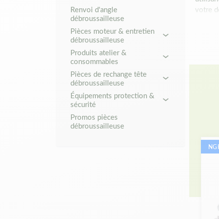
Renvoi d'angle
votre d
débroussailleuse
Pièces moteur & entretien
Un 
débroussailleuse
Produits atelier &
Notre p
consommables
Pièces de rechange tête
Rayo
débroussailleuse
diam
Équipements protection &
Tête
sécurité
égal
Promos pièces
Lam
débroussailleuse
goug
NG
Ent
Une mac
la méca
Piè