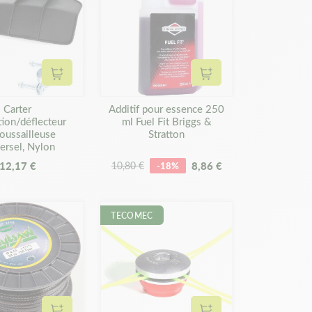
Ajouter au panier
Ajouter au panier
Carter
Additif pour essence 250
tion/déflecteur
ml Fuel Fit Briggs &
oussailleuse
Stratton
ersel, Nylon
12,17 €
8,86 €
10,80 €
-18%
TECOMEC