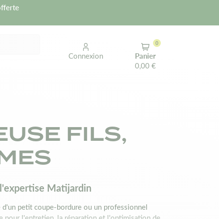
fferte
0
Connexion
Panier
0,00 €
USE FILS,
AMES
l'expertise Matijardin
é d'un petit coupe-bordure ou un professionnel
 pour l'entretien, la réparation et l'optimisation de