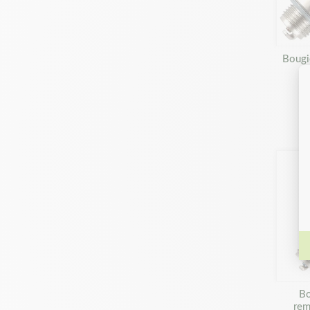
Bougi
Bo
re