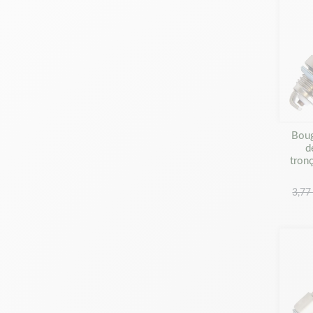
Boug
d
tron
3,77