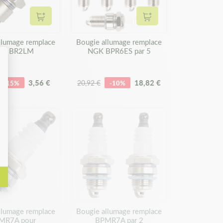
Ajouter au panier
Ajouter au panier
llumage remplace
Bougie allumage remplace
GK BR2LM
NGK BPR6ES par 5
3,56 €
18,82 €
-15%
20,92 €
-10%
llumage remplace
Bougie allumage remplace
MR7A pour
BPMR7A par 2