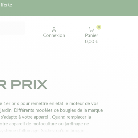
fferte
0
Connexion
Panier
0,00 €
R PRIX
e 1er prix pour remettre en état le moteur de vos
ijardin. Différents modèles de bougies de la marque
i s’adapte à votre appareil. Quand remplacer la
otre appareil de motoculture ou jardinage ne
e système d’allumage. Sachez qu’une bougie
ue de diminuer la puissance du moteur. À part cela,