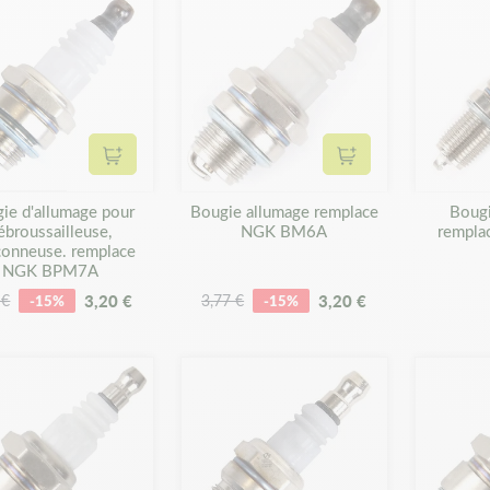
Ajouter au panier
Ajouter au panier
ie d'allumage pour
Bougie allumage remplace
Bougi
ébroussailleuse,
NGK BM6A
rempl
çonneuse. remplace
NGK BPM7A
3,20 €
3,20 €
 €
-15%
3,77 €
-15%