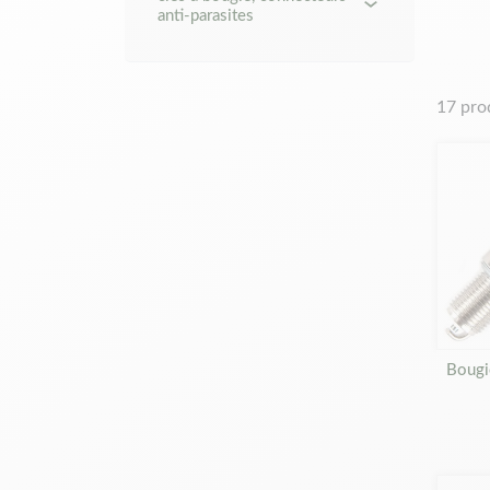
anti-parasites
une éle
remplac
bougie.
chaleur
17 pro
Trouvez
de votr
proposo
apparei
fois qu
Bougi