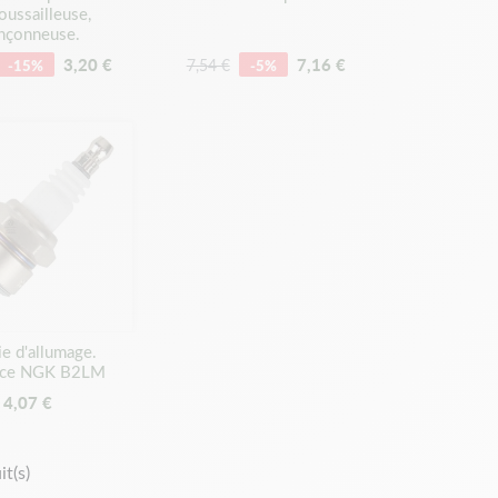
oussailleuse,
onçonneuse.
3,20 €
7,16 €
-15%
7,54 €
-5%
e d'allumage.
ace NGK B2LM
4,07 €
t(s)