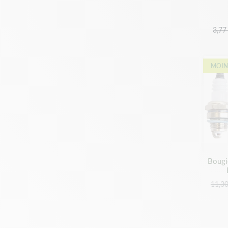
3,77
MOIN
Bougi
11,30