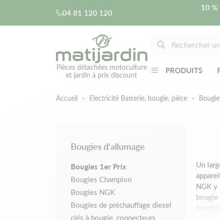
10 % 
04 81 120 120
Pièces détachées motoculture
PRODUITS
et jardin à prix discount
Accueil
Electricité Batterie, bougie, pièce
Bougie
Bougies d'allumage
Un larg
Bougies 1er Prix
apparei
Bougies Champion
NGK y s
Bougies NGK
bougie 
Bougies de préchauffage diesel
fonctio
clés à bougie, connecteurs
d’allum