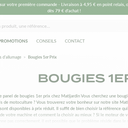
sur votre première commande - Livraison à 4,95 € en point relais, o
dès 79 € d’achat !
PROMOTIONS
CONSEILS
CONTACT
s d'allumage
Bougies 1er Prix
BOUGIES 1E
e panel de bougies 1er prix chez Matijardin Vous cherchez une bougi
ls de motoculture ? Vous trouverez votre bonheur sur notre site Mat
ont disponibles à prix réduit. Il suffit de bien choisir la référence qu
de votre machine et comment la choisir au mieux ? Si le moteur de v
nne pas correctement, il est possible que le problème réside dans l
age devrait être remplacée toutes les 100 heures d’utilisation au risq