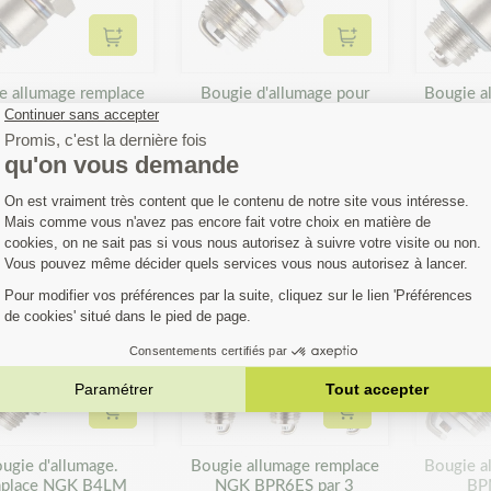
Ajouter au panier
Ajouter au panier
e allumage remplace
Bougie d'allumage pour
Bougie a
NGK BPR5ES
débroussailleuse,
N
tronçonneuse. remplace
NGK BM6F
4,19 €
4,19 €
4,19 €
MOINS CHER PAR 3
Ajouter au panier
Ajouter au panier
ugie d'allumage.
Bougie allumage remplace
Bougie a
mplace NGK B4LM
NGK BPR6ES par 3
BP