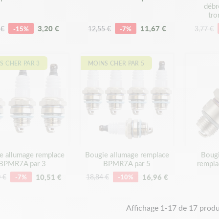
débr
tr
3,20 €
11,67 €
 €
-15%
12,55 €
-7%
3,77 €
S CHER PAR 3
MOINS CHER PAR 5
e allumage remplace
Bougie allumage remplace
Bougi
BPMR7A par 3
BPMR7A par 5
rempl
10,51 €
16,96 €
 €
-7%
18,84 €
-10%
Affichage 1-17 de 17 produi