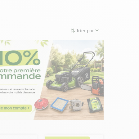
t un signe qu’il faut changer la bougie. Pour la
t, ce dernier assure le degré thermique de la
ide. Cette dernière peut transmettre rapidement la
udes disposent d’un bec d’isolation plus long.
Trier par
din est un site qui vous assiste dans la réparation
otoculture. Grâce aux pièces de qualité de nous
er la bougie de premier prix qui convient à votre
nt peut vous venir en aide en cas de besoin. Une
s rapidement.