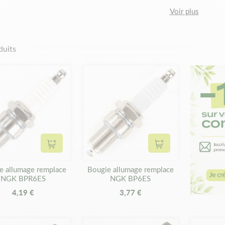
ctrode brulée, fortement usée ou une rupture du pied de l’isolateur es
Voir plus
er, vous devez prêter attention à la longueur de son filetage. En effe
 Si le bec d’isolation de la pièce est court, il s’agit d’une bougie fro
 au système de refroidissement du moteur. Par contre les bougies cha
duits
 facilement et rapidement votre bougie 1er prix sur Matijardin Matijar
e tronçonneuse, tondeuse, débroussailleuse ou autres appareils de m
ns, vous pouvez augmenter la longévité de vos appareils. Pour trouv
l, nous vous invitons à consulter notre catalogue. Notre service clie
e vous aurez passé la commande, nous vous livrerons votre colis trè
Ajouter au panier
Ajouter au panier
e allumage remplace
Bougie allumage remplace
NGK BPR6ES
NGK BP6ES
4,19 €
3,77 €