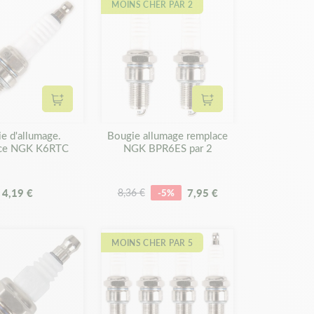
MOINS CHER PAR 2
Ajouter au panier
Ajouter au panier
e d'allumage.
Bougie allumage remplace
ace NGK K6RTC
NGK BPR6ES par 2
4,19 €
7,95 €
8,36 €
-5%
MOINS CHER PAR 5