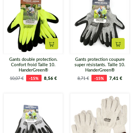
Ajouter au panier
Ajouter
Gants double protection.
Gants protection coupure
Confort froid Taille 10.
super résistants. Taille 10.
HanderGreen®
HanderGreen®
8,56 €
7,41 €
10,07 €
-15%
8,71 €
-15%