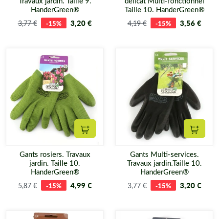
Travaux jardin. Taille 9.
délicat Multi-fonctionnel
HanderGreen®
Taille 10. HanderGreen®
3,20 €
3,56 €
3,77 €
-15%
4,19 €
-15%
Ajouter au panier
Ajouter
Gants rosiers. Travaux
Gants Multi-services.
jardin. Taille 10.
Travaux jardin.Taille 10.
HanderGreen®
HanderGreen®
4,99 €
3,20 €
5,87 €
-15%
3,77 €
-15%