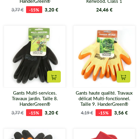
HanderGreen®
Kerwood. Class 1
3,20 €
24,46 €
3,77 €
-15%
Ajouter au panier
Ajouter
Gants Multi-services.
Gants haute qualité. Travaux
Travaux jardin. Taille 8.
délicat Multi-fonctionnel.
HanderGreen®
Taille 9. HanderGreen®
3,20 €
3,56 €
3,77 €
-15%
4,19 €
-15%