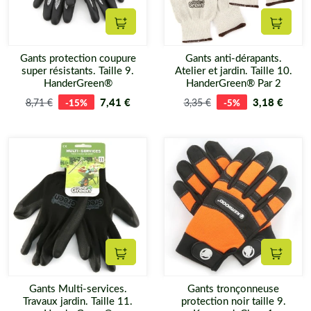
Ajouter au panier
Ajouter
Gants protection coupure
Gants anti-dérapants.
super résistants. Taille 9.
Atelier et jardin. Taille 10.
HanderGreen®
HanderGreen® Par 2
7,41 €
3,18 €
8,71 €
-15%
3,35 €
-5%
Ajouter au panier
Ajouter
Gants Multi-services.
Gants tronçonneuse
Travaux jardin. Taille 11.
protection noir taille 9.