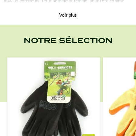
travaux extérieurs. Pour homme et femme, pour l'été comme
pour l'hiver, cette gamme saura vous donner grande satisfaction.
D'une qualité et d'un fini remarquables, Handergreen saura aussi
Voir plus
vous séduire par son prix réduit !
Voici, ci-dessous les différents modèles de
NOTRE SÉLECTION
gants de protection :
- Gants protection coupure super résistants.
- Gants haute qualité. Travaux délicats Multi-fonctionnel.
- Gants Multi-services. Travaux jardin.
- Gants imprimés féminin rose ou vert. Travaux jardin.
- Gants anti-dérapant. Atelier et jardin.
- Gants produits atelier. Revêtement spécial
- Gants double protection. Confort froid.
- Gants rosiers. Travaux jardin.
... Vous devriez trouver votre bonheur avec cette jolie petite
gamme pour le jardin Handergreen
®
Gammes de gants spécifiques Kenwood :