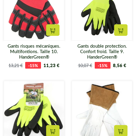
Ajouter au panier
Ajouter
Gants risques mécaniques.
Gants double protection.
Multifontions. Taille 10.
Confort froid. Taille 9.
HanderGreen®
HanderGreen®
11,23 €
8,56 €
13,21 €
-15%
10,07 €
-15%