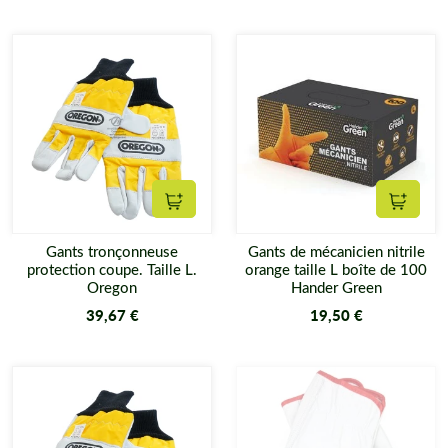
Ajouter au panier
Ajouter
Gants tronçonneuse
Gants de mécanicien nitrile
protection coupe. Taille L.
orange taille L boîte de 100
Oregon
Hander Green
39,67 €
19,50 €