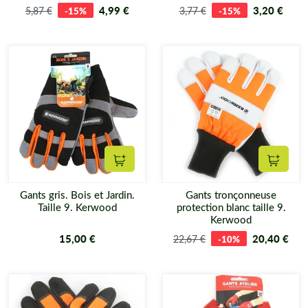
4,99 €
3,20 €
5,87 €
-15%
3,77 €
-15%
Ajouter au panier
Ajouter
Gants gris. Bois et Jardin.
Gants tronçonneuse
Taille 9. Kerwood
protection blanc taille 9.
Kerwood
15,00 €
20,40 €
22,67 €
-10%