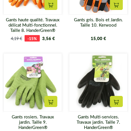
Ajouter au panier
Ajouter
Gants haute qualité. Travaux
Gants gris. Bois et Jardin.
délicat Multi-fonctionnel.
Taille 10. Kerwood
Taille 8. HanderGreen®
3,56 €
15,00 €
4,19 €
-15%
Ajouter au panier
Ajouter
Gants rosiers. Travaux
Gants Multi-services.
jardin. Taille 9.
Travaux jardin. Taille 7.
HanderGreen®
HanderGreen®