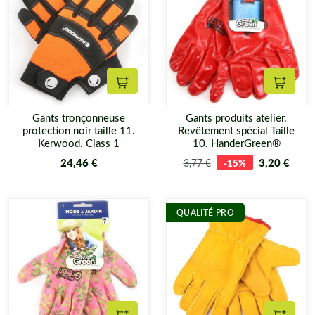
Ajouter au panier
Ajouter
Gants tronçonneuse
Gants produits atelier.
protection noir taille 11.
Revêtement spécial Taille
Kerwood. Class 1
10. HanderGreen®
24,46 €
3,20 €
3,77 €
-15%
QUALITÉ PRO