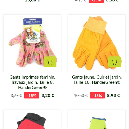
Ajouter au panier
Ajouter
Gants imprimés féminin.
Gants jaune. Cuir et jardin.
Travaux jardin. Taille 8.
Taille 10. HanderGreen®
HanderGreen®
3,20 €
8,93 €
3,77 €
-15%
10,50 €
-15%