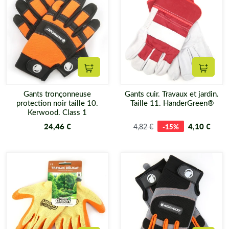
Ajouter au panier
Ajouter
Gants tronçonneuse
Gants cuir. Travaux et jardin.
protection noir taille 10.
Taille 11. HanderGreen®
Kerwood. Class 1
24,46 €
4,10 €
4,82 €
-15%