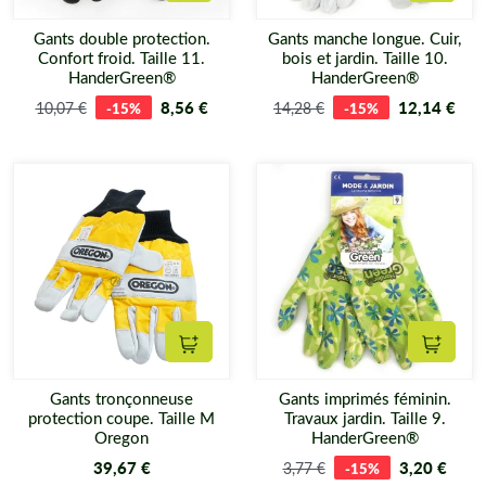
Ajouter au panier
Ajouter
Gants double protection.
Gants manche longue. Cuir,
Confort froid. Taille 11.
bois et jardin. Taille 10.
HanderGreen®
HanderGreen®
8,56 €
12,14 €
10,07 €
-15%
14,28 €
-15%
Ajouter au panier
Ajouter
Gants tronçonneuse
Gants imprimés féminin.
protection coupe. Taille M
Travaux jardin. Taille 9.
Oregon
HanderGreen®
39,67 €
3,20 €
3,77 €
-15%