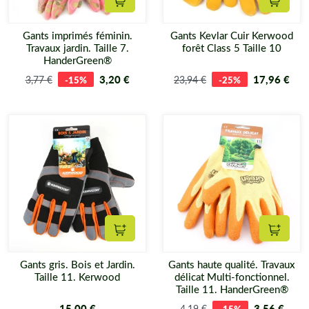
Ajouter au panier
Ajouter
Gants imprimés féminin.
Gants Kevlar Cuir Kerwood
Travaux jardin. Taille 7.
forêt Class 5 Taille 10
HanderGreen®
3,20 €
17,96 €
3,77 €
-15%
23,94 €
-25%
Ajouter au panier
Ajouter
Gants gris. Bois et Jardin.
Gants haute qualité. Travaux
Taille 11. Kerwood
délicat Multi-fonctionnel.
Taille 11. HanderGreen®
15,00 €
3,56 €
4,19 €
-15%