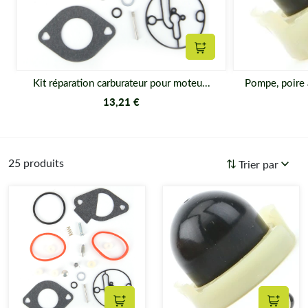
avez la chance de trouver des carburateurs complets de grandes
marques mondiales pour Briggs and Stratton. Parmi notre
sélection, vous avez également des pièces de carburateur telles
que des vis, pompe, poire amorçage et pointeau. Des kits
Ajouter au panier
carburateur pour moteur Briggs and Stratton 4 temps sont aussi
intégrés dans notre catalogue. Trouvez les meilleures pièces de
Kit réparation carburateur pour moteu...
Pompe, poire 
rechange sur Matijardin Matijardin est votre partenaire pour
13,21 €
trouver les meilleures pièces détachées pour la réparation de
votre matériel de motoculture de marque Briggs and Stratton.
Les produits disponibles sur notre site sont de haute qualité et
proposés à des tarifs très attractifs. Pour dénicher facilement la
25 produits
Trier par
pièce qui convient à votre moteur, notez la référence de celle à
remplacer. Passez ensuite votre commande et nous vous
l’expédierons le plus tôt possible.