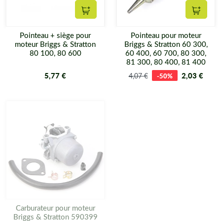
Ajouter au panier
Ajouter
Pointeau + siège pour
Pointeau pour moteur
moteur Briggs & Stratton
Briggs & Stratton 60 300,
80 100, 80 600
60 400, 60 700, 80 300,
81 300, 80 400, 81 400
5,77 €
2,03 €
4,07 €
-50%
Carburateur pour moteur
Briggs & Stratton 590399