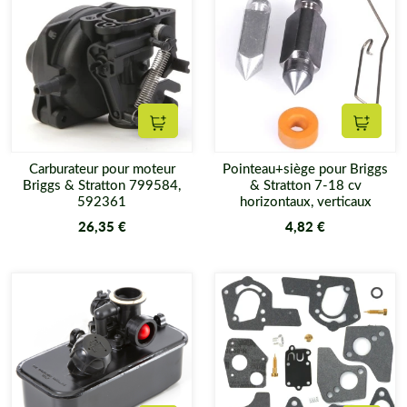
Ajouter au panier
Ajouter
Carburateur pour moteur
Pointeau+siège pour Briggs
Briggs & Stratton 799584,
& Stratton 7-18 cv
592361
horizontaux, verticaux
26,35 €
4,82 €