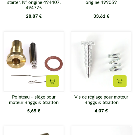
starter. N° origine 494407,
origine 499059
494775
28,87 €
33,61 €
Ajouter au panier
Ajouter
Pointeau + siège pour
Vis de réglage pour moteur
moteur Briggs & Stratton
Briggs & Stratton
5,65 €
4,07 €