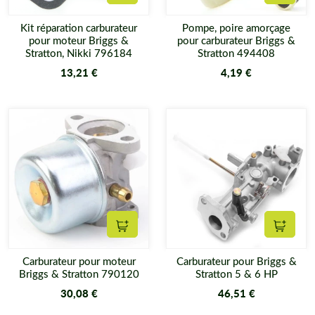
Ajouter au panier
Ajouter
Kit réparation carburateur
Pompe, poire amorçage
pour moteur Briggs &
pour carburateur Briggs &
Stratton, Nikki 796184
Stratton 494408
13,21 €
4,19 €
Ajouter au panier
Ajouter
Carburateur pour moteur
Carburateur pour Briggs &
Briggs & Stratton 790120
Stratton 5 & 6 HP
30,08 €
46,51 €