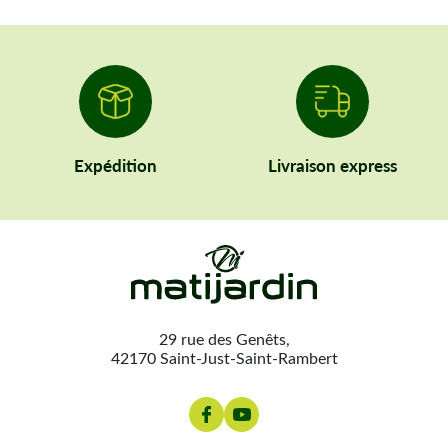
en un instant. Vous pouvez ainsi passer d'une zone
délicate à un espace dégagé sans avoir à démonter
l'accessoire.
Compatibilité universelle :
Nos modèles sont conçus
pour s'adapter à la majorité des débroussailleuses du
marché, garantissant une installation simple et rapide.
Expédition
Livraison express
Sécurité et efficacité avec
Matijardin
Le débroussaillage demande une préparation rigoureuse. Outre
la protection de vos plantations, pensez à votre propre sécurité
en consultant nos rubriques dédiées aux protections physiques
(EPI) et aux carters de protection.
29 rue des Genêts,
42170 Saint-Just-Saint-Rambert
Matijardin s'engage à vous fournir du matériel fiable dans les
meilleurs délais. Profitez de notre logistique réactive :
toute
commande validée avant 13h est expédiée le soir même
depuis notre plateforme française. Travaillez avec précision et