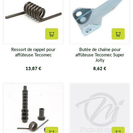
Ajouter au panier
Ajouter
Ressort de rappel pour
Butée de chaîne pour
affûteuse Tecomec
affûteuse Tecomec Super
Jolly
13,87 €
8,62 €