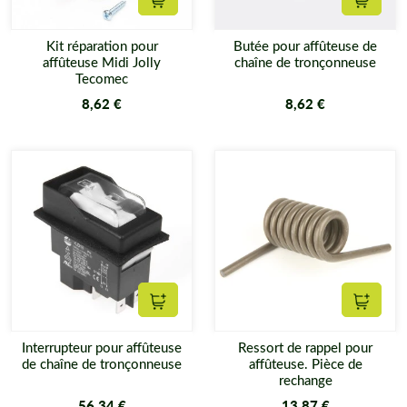
Ajouter au panier
Ajouter
Kit réparation pour
Butée pour affûteuse de
affûteuse Midi Jolly
chaîne de tronçonneuse
Tecomec
8,62 €
8,62 €
Ajouter au panier
Ajouter
Interrupteur pour affûteuse
Ressort de rappel pour
de chaîne de tronçonneuse
affûteuse. Pièce de
rechange
56,34 €
13,87 €