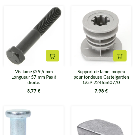
Ajouter au panier
Ajouter
Vis lame Ø 9,5 mm
Support de lame, moyeu
Longueur 57 mm Pas à
pour tondeuse Castelgarden
droite.
GGP 22465607/0
3,77 €
7,98 €