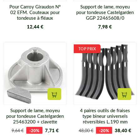
Pour Carroy Giraudon N°
Support de lame, moyeu
02 EFM. Couteaux pour
pour tondeuse Castelgarden
tondeuse à fléaux
GGP 22465608/0
12,44 €
7,98 €
TOP PRIX
Ajouter au panier
Ajouter
Support de lame, moyeu
4 paires outils de fraises
pour tondeuse Castelgarden
type bineur universels
25463200 + clavette
réversibles L.190 mm
7,71 €
38,40 €
9,64 €
-20%
48,00 €
-20%