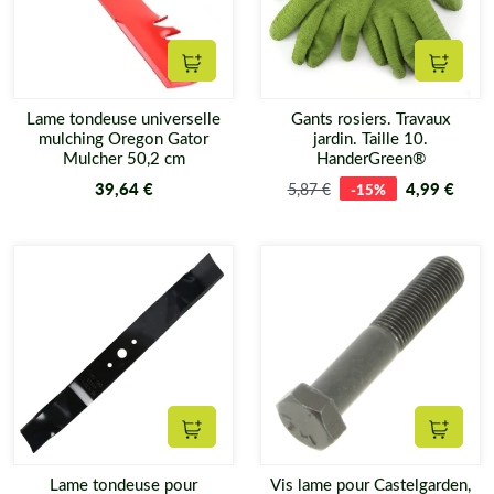
Ajouter au panier
Ajouter
Lame tondeuse universelle
Gants rosiers. Travaux
mulching Oregon Gator
jardin. Taille 10.
Mulcher 50,2 cm
HanderGreen®
39,64 €
4,99 €
5,87 €
-15%
Ajouter au panier
Ajouter
Lame tondeuse pour
Vis lame pour Castelgarden,