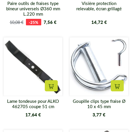
Paire outils de fraises type
Visière protection
bineur universels Ø360 mm
relevable, écran grillagé
L.220 mm
7,56 €
14,72 €
10,08 €
-25%
Ajouter au panier
Ajouter
Lame tondeuse pour ALKO
Goupille clips type fraise Ø
462705 coupe 51 cm
10 x 45 mm
17,64 €
3,77 €