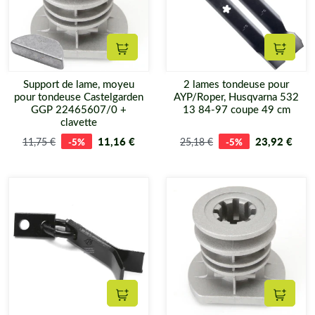
Ajouter au panier
Ajouter
Support de lame, moyeu
2 lames tondeuse pour
pour tondeuse Castelgarden
AYP/Roper, Husqvarna 532
GGP 22465607/0 +
13 84-97 coupe 49 cm
clavette
11,16 €
23,92 €
11,75 €
-5%
25,18 €
-5%
Ajouter au panier
Ajouter