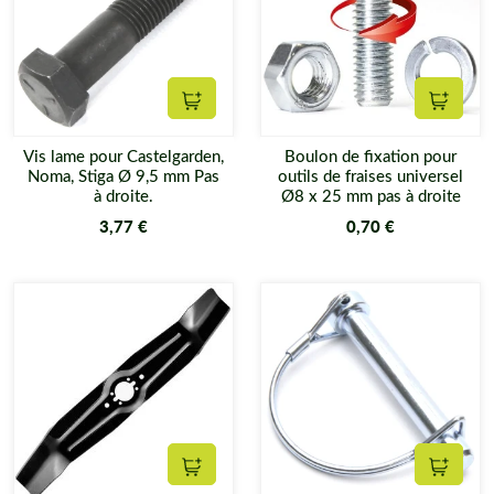
Ajouter au panier
Ajouter
Vis lame pour Castelgarden,
Boulon de fixation pour
Noma, Stiga Ø 9,5 mm Pas
outils de fraises universel
à droite.
Ø8 x 25 mm pas à droite
3,77 €
0,70 €
Ajouter au panier
Ajouter