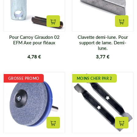
Ajouter au panier
Ajouter
Pour Carroy Giraudon 02
Clavette demi-lune. Pour
EFM Axe pour fléaux
support de lame. Demi-
lune.
4,78 €
3,77 €
GROSSE PROMO
MOINS CHER PAR 2
Ajouter au panier
Ajouter