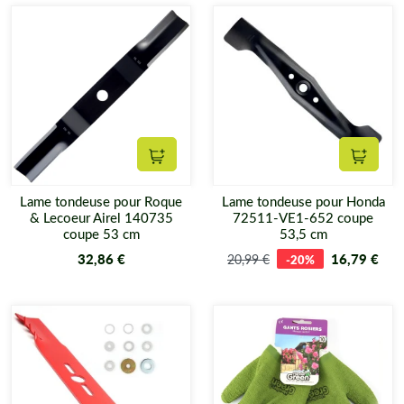
Ajouter au panier
Ajouter
Lame tondeuse pour Roque
Lame tondeuse pour Honda
& Lecoeur Airel 140735
72511-VE1-652 coupe
coupe 53 cm
53,5 cm
32,86 €
16,79 €
20,99 €
-20%