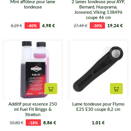
Mini affûteur pour lame
2 lames tondeuse pour AYP,
tondeuse
Bernard, Husqvarna,
Jonsered, Viking 138496
coupe 46 cm
4,98 €
19,24 €
8,29 €
-40%
27,49 €
-30%
Ajouter au panier
Ajouter
Additif pour essence 250
Lame tondeuse pour Flymo
ml Fuel Fit Briggs &
E25 E30 coupe 8,2 cm
Stratton
8,86 €
1,01 €
10,80 €
-18%