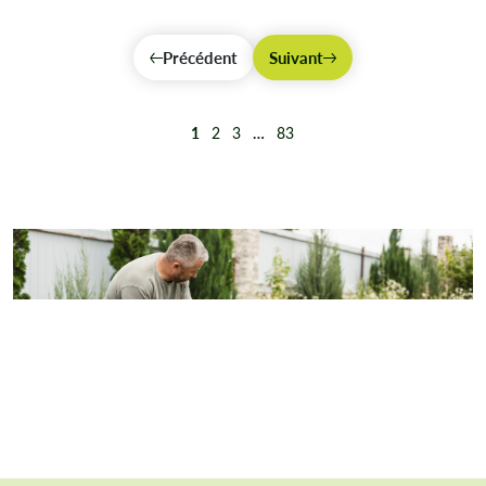
Précédent
Suivant
1
2
3
…
83