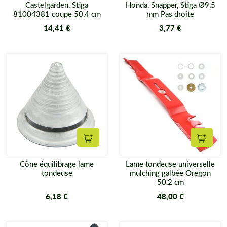
Castelgarden, Stiga
Honda, Snapper, Stiga Ø9,5
81004381 coupe 50,4 cm
mm Pas droite
14,41 €
3,77 €
Ajouter au panier
Ajouter
Cône équilibrage lame
Lame tondeuse universelle
tondeuse
mulching galbée Oregon
50,2 cm
6,18 €
48,00 €