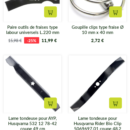
Ajouter au panier
Ajouter
Paire outils de fraises type
Goupille clips type fraise Ø
labour universels L.220 mm
10 mm x 40 mm
11,99 €
2,72 €
15,98 €
-25%
Ajouter au panier
Ajouter
Lame tondeuse pour AYP,
Lame tondeuse pour
Husqvarna 532 12 78-42
Husqvarna Rider Bio Clip
coupe 49 cm
5069697.01 coupe 48,2