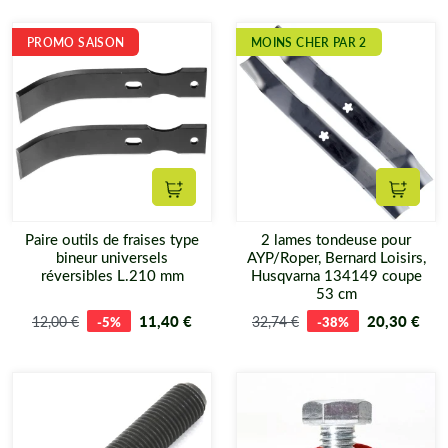
PROMO SAISON
MOINS CHER PAR 2
Ajouter au panier
Ajouter
Paire outils de fraises type
2 lames tondeuse pour
bineur universels
AYP/Roper, Bernard Loisirs,
réversibles L.210 mm
Husqvarna 134149 coupe
53 cm
11,40 €
20,30 €
12,00 €
-5%
32,74 €
-38%