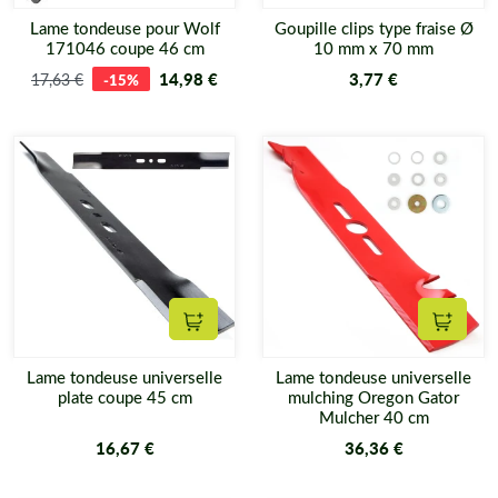
Lame tondeuse pour Wolf
Goupille clips type fraise Ø
171046 coupe 46 cm
10 mm x 70 mm
14,98 €
3,77 €
17,63 €
-15%
Ajouter au panier
Ajouter
Lame tondeuse universelle
Lame tondeuse universelle
plate coupe 45 cm
mulching Oregon Gator
Mulcher 40 cm
16,67 €
36,36 €