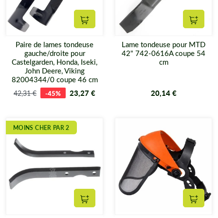
Ajouter au panier
Ajouter
Paire de lames tondeuse
Lame tondeuse pour MTD
gauche/droite pour
42" 742-0616A coupe 54
Castelgarden, Honda, Iseki,
cm
John Deere, Viking
82004344/0 coupe 46 cm
23,27 €
20,14 €
42,31 €
-45%
MOINS CHER PAR 2
Ajouter au panier
Ajouter