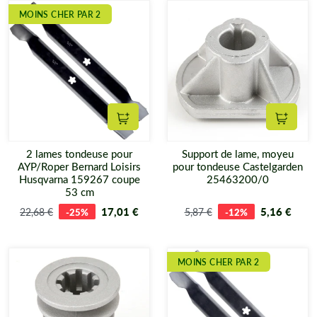
MOINS CHER PAR 2
Ajouter au panier
Ajouter
2 lames tondeuse pour
Support de lame, moyeu
AYP/Roper Bernard Loisirs
pour tondeuse Castelgarden
Husqvarna 159267 coupe
25463200/0
53 cm
17,01 €
5,16 €
22,68 €
-25%
5,87 €
-12%
MOINS CHER PAR 2