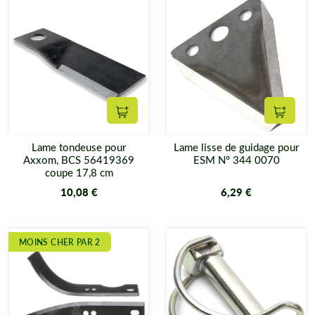
Ajouter au panier
Ajouter
Lame tondeuse pour
Lame lisse de guidage pour
Axxom, BCS 56419369
ESM N° 344 0070
coupe 17,8 cm
10,08 €
6,29 €
MOINS CHER PAR 2