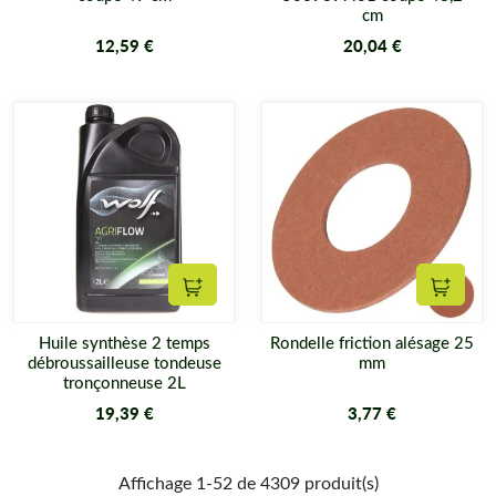
cm
12,59 €
20,04 €
Ajouter au panier
Ajouter
Huile synthèse 2 temps
Rondelle friction alésage 25
débroussailleuse tondeuse
mm
tronçonneuse 2L
19,39 €
3,77 €
Affichage 1-52 de 4309 produit(s)