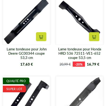
Ajouter au panier
Ajouter
Lame tondeuse pour John
Lame tondeuse pour Honda
Deere GC00344 coupe
HRD 536 72511-VE1-652
53,3 cm
coupe 53,5 cm
17,63 €
16,79 €
20,99 €
-20%
QUALITÉ PRO
SUPER LOT