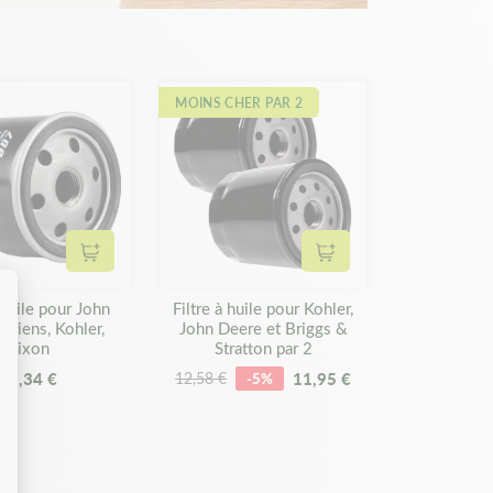
MOINS CHER PAR 2
Ajouter au panier
Ajouter au panier
à huile pour John
Filtre à huile pour Kohler,
Ariens, Kohler,
John Deere et Briggs &
Dixon
Stratton par 2
11,34 €
11,95 €
12,58 €
-5%