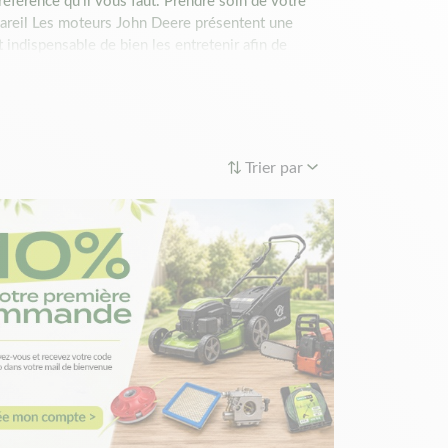
 référence qu’il vous faut. Prendre soin de votre
ppareil Les moteurs John Deere présentent une
 indispensable de bien les entretenir afin de
rents éléments qui les entourent, à savoir le filtre à
ongévité de votre moteur. Étant donné que cette
andé de la remplacer au moins une fois par saison.
ez vous-même changer le filtre à huile de votre
, vous n’aurez qu’à visser la pièce. Pour les filtres
Trier par
 de prendre les dimensions exactes de l’ancienne
ièces de rechange de votre filtre à huile sur
us vite vos différents travaux d’entretien d’espace
à la réfection de votre moteur John Deere. En plus,
ns à votre disposition. Prenez le temps de trouver
ttons la livraison rapide de votre colis. Si vous
me.