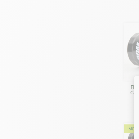
Filt
Cade
MOIN