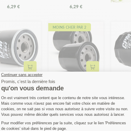
6,29 €
6,29 €
MOINS CHER PAR 2
Ajouter au panier
Ajouter au panier
re à huile pour Cub
Filtre à huile pour moteur
Filtre 
t, Gravely, Kohler,
Kawasaki, John Deere,
Deere, 
John Deere
Iseki par 2
7,34 €
11,95 €
12,58 €
-5%
S CHER PAR 2