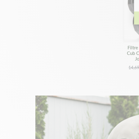
Filtr
Cub C
J
14,69