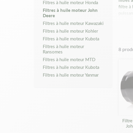
filtres
Filtres à huile moteur Honda
filtre 
Filtres à huile moteur John
puissan
Deere
préserv
Filtres à huile moteur Kawazaki
huile. 
Filtres à huile moteur Kohler
pièce e
Filtres à huile moteur Kubota
Vous po
moteur.
Filtres à huile moteur
8 prod
Ransomes
en papi
pièce a
Filtres à huile moteur MTD
Matijar
Filtres à huile moteur Kubota
vert. V
Filtres à huile moteur Yanmar
vous au
la pièc
passez 
Filtr
Joh