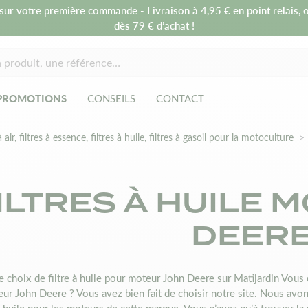
sur votre première commande - Livraison à 4,95 € en point relais, o
dès 79 € d’achat !
PROMOTIONS
CONSEILS
CONTACT
à air, filtres à essence, filtres à huile, filtres à gasoil pour la motoculture
ILTRES À HUILE 
DEER
e choix de filtre à huile pour moteur John Deere sur Matijardin Vous êt
ur John Deere ? Vous avez bien fait de choisir notre site. Nous avo