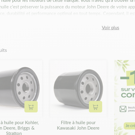
 à huile pour les moteurs de cette marque. Vous n’avez qu’à trouver la
à huile c’est préserver la puissance du moteur John Deere de votre a
ce, durabilité et performance optimal en tout temps. Cependant, il est
er toute leur efficacité. Cela consiste surtout à prendre soin des diffé
Ce dernier tient un rôle essentiel dans le bon fonctionnement et la l
Voir plus
mpêche les impuretés de se fixer aux parois du moteur, il est recomm
uvez également le faire après chaque vidange. Sachez que vous pouv
 S’il s’agit d’un filtre à huile sous forme de cartouche métallique vissé
uits
er, il suffit de l’insérer dans son contenu. Par ailleurs, n’oubliez pas
insi que le numéro de série de votre moteur. Profitez des meilleures p
din Bénéficiez des pièces de rechange de qualité pour reprendre au pl
ous découvrirez sur Matijardin, les meilleurs filtres à huile destinés 
rez l’embarra du choix parmi les multiples références que nous metto
e adéquate, ensuite envoyez la commande sans tarder. Nous vous prome
la commande avant 13 heures, votre produit sera expédié le soir mê
Ajouter au panier
Ajouter au panier
e à huile pour Kohler,
Filtre à huile pour
n Deere, Briggs &
Kawasaki John Deere
Stratton