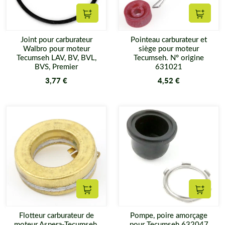
Ajouter au panier
Ajouter
Joint pour carburateur
Pointeau carburateur et
Walbro pour moteur
siège pour moteur
Tecumseh LAV, BV, BVL,
Tecumseh. N° origine
BVS, Premier
631021
3,77 €
4,52 €
Ajouter au panier
Ajouter
Flotteur carburateur de
Pompe, poire amorçage
moteur Aspera-Tecumseh.
pour Tecumseh 632047