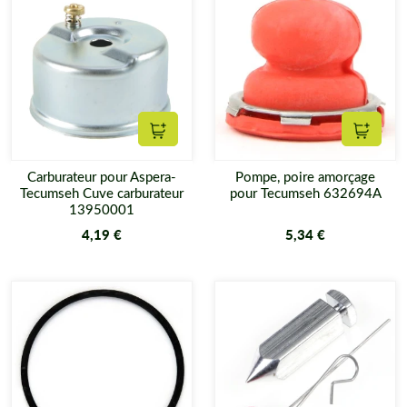
Ajouter au panier
Ajouter
Carburateur pour Aspera-
Pompe, poire amorçage
Tecumseh Cuve carburateur
pour Tecumseh 632694A
13950001
4,19 €
5,34 €