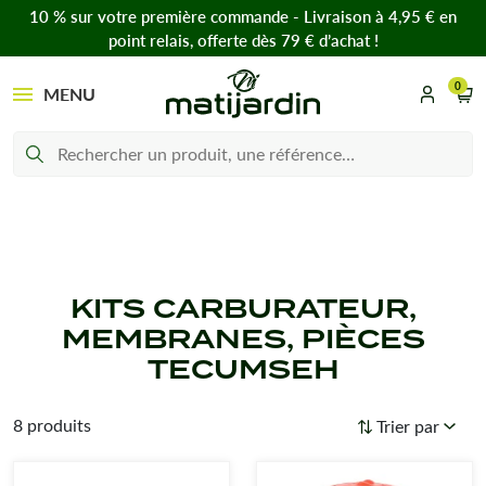
10 % sur votre première commande - Livraison à 4,95 € en
point relais, offerte dès 79 € d’achat !
0
MENU
KITS CARBURATEUR,
MEMBRANES, PIÈCES
TECUMSEH
8 produits
Trier par