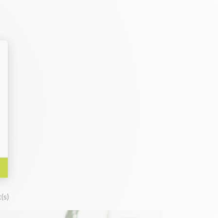
es bandages de roues à prix compétitifs pour
x ? Notre service client est à votre écoute pour
(s)