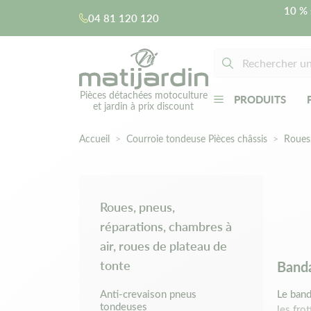
10 % 
04 81 120 120
Pièces détachées motoculture
PRODUITS
et jardin à prix discount
Accueil
Courroie tondeuse Pièces châssis
Roues,
Roues, pneus,
réparations, chambres à
air, roues de plateau de
tonte
Banda
Anti-crevaison pneus
Le band
tondeuses
les fro