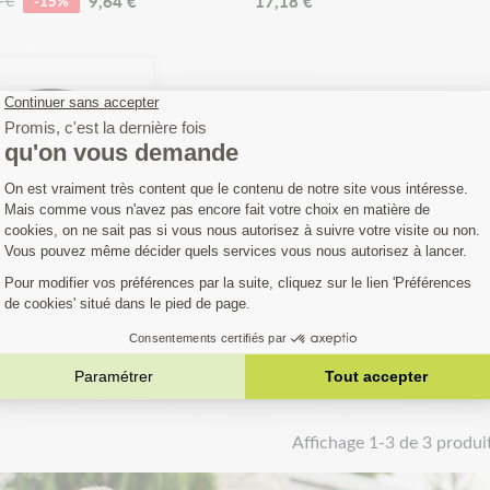
9,64 €
17,18 €
 €
-15%
ques sans perdre leur souplesse.
jardin : l'expertise et la réactivité
iste de la pièce détachée de motoculture, Matijardin vous propose d
r vie à vos appareils.
d'un renseignement technique supplémentaire pour valider votre choi
der à dénicher le bandage idéal pour votre tondeuse.
Ajouter au panier
dage de roue pour
deuses Honda HRA
60, HRA 216. N°
2861-VB5-800
21,06 €
Affichage 1-3 de 3 produit