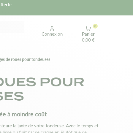
fferte
0
Connexion
Panier
0,00 €
es de roues pour tondeuses
OUES POUR
SES
vée à moindre coût
ntoure la jante de votre tondeuse. Avec le temps et
lisse ou finit par se craqueler. Plutôt que de