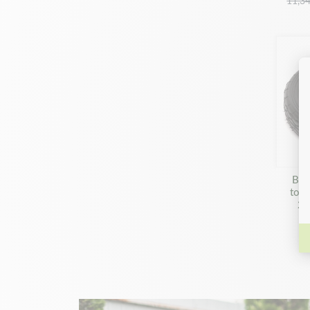
11,34
climati
Mati
Spécial
redonne
Besoin 
vous ai
Ban
ton
21
4