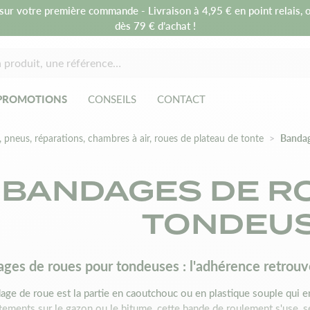
sur votre première commande - Livraison à 4,95 € en point relais, o
dès 79 € d’achat !
PROMOTIONS
CONSEILS
CONTACT
 pneus, réparations, chambres à air, roues de plateau de tonte
Bandag
BANDAGES DE R
TONDEU
ges de roues pour tondeuses : l'adhérence retrou
age de roue est la partie en caoutchouc ou en plastique souple qui e
ttements sur le gazon ou le bitume, cette bande de roulement s'use, se 