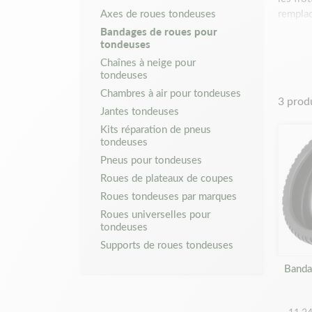
Axes de roues tondeuses
remplac
optimal
Bandages de roues pour
tondeuses
Com
Chaînes à neige pour
tondeuses
Chambres à air pour tondeuses
Pour ga
3 prod
prendre
Jantes tondeuses
Kits réparation de pneus
Le d
tondeuses
trop
Pneus pour tondeuses
Le d
Roues de plateaux de coupes
La l
Roues tondeuses par marques
Roues universelles pour
Des
tondeuses
Supports de roues tondeuses
Chez Ma
Banda
plus r
catalog
Nos pro