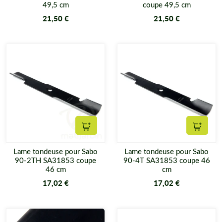
49,5 cm
coupe 49,5 cm
21,50 €
21,50 €
Ajouter au panier
Ajouter
Lame tondeuse pour Sabo
Lame tondeuse pour Sabo
90-2TH SA31853 coupe
90-4T SA31853 coupe 46
46 cm
cm
17,02 €
17,02 €