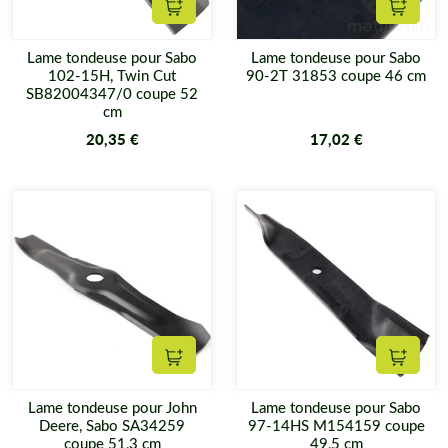
Ajouter au panier
Ajouter
Lame tondeuse pour Sabo
Lame tondeuse pour Sabo
102-15H, Twin Cut
90-2T 31853 coupe 46 cm
SB82004347/0 coupe 52
cm
20,35 €
17,02 €
Ajouter au panier
Ajouter
Lame tondeuse pour John
Lame tondeuse pour Sabo
Deere, Sabo SA34259
97-14HS M154159 coupe
coupe 51,3 cm
49,5 cm