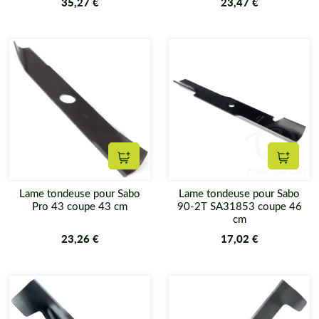
35,27 €
23,47 €
Ajouter au panier
Ajouter
Lame tondeuse pour Sabo
Lame tondeuse pour Sabo
Pro 43 coupe 43 cm
90-2T SA31853 coupe 46
cm
23,26 €
17,02 €