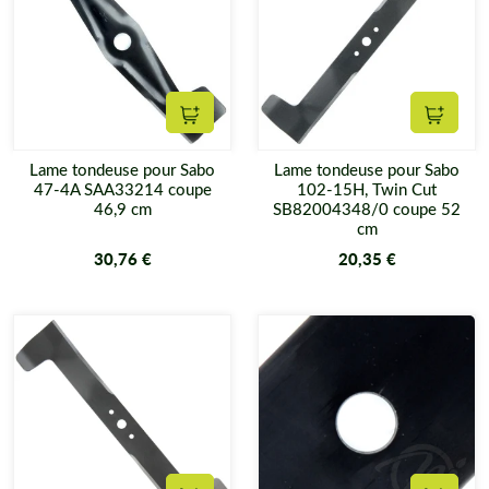
Ajouter au panier
Ajouter
Lame tondeuse pour Sabo
Lame tondeuse pour Sabo
47-4A SAA33214 coupe
102-15H, Twin Cut
46,9 cm
SB82004348/0 coupe 52
cm
30,76 €
20,35 €