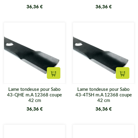
36,36 €
36,36 €
Ajouter au panier
Ajouter
Lame tondeuse pour Sabo
Lame tondeuse pour Sabo
43-QHE m.A 12368 coupe
43-4TSH m.A 12368 coupe
42 cm
42 cm
36,36 €
36,36 €