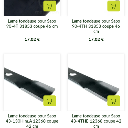
Ajouter au panier
Ajouter
Lame tondeuse pour Sabo
Lame tondeuse pour Sabo
90-4T 31853 coupe 46 cm
90-4TH 31853 coupe 46
cm
17,02 €
17,02 €
Ajouter au panier
Ajouter
Lame tondeuse pour Sabo
Lame tondeuse pour Sabo
43-130H m.A 12368 coupe
43-4THE 12368 coupe 42
42 cm
cm