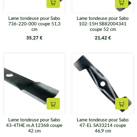
Ajouter au panier
Ajouter
Lame tondeuse pour Sabo
Lame tondeuse pour Sabo
736-220-000 coupe 51,3
102-15H SB82004341
cm
coupe 52 cm
35,27 €
21,42 €
Ajouter au panier
Ajouter
Lame tondeuse pour Sabo
Lame tondeuse pour Sabo
43-4THE m.A 12368 coupe
47-EL SA33214 coupe
42 cm
46,9 cm