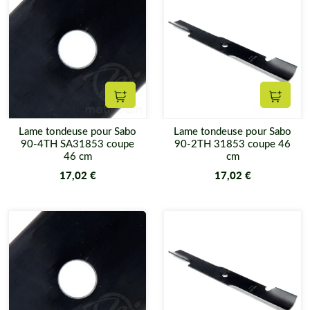
Ajouter au panier
Ajouter
Lame tondeuse pour Sabo
Lame tondeuse pour Sabo
90-4TH SA31853 coupe
90-2TH 31853 coupe 46
46 cm
cm
17,02 €
17,02 €