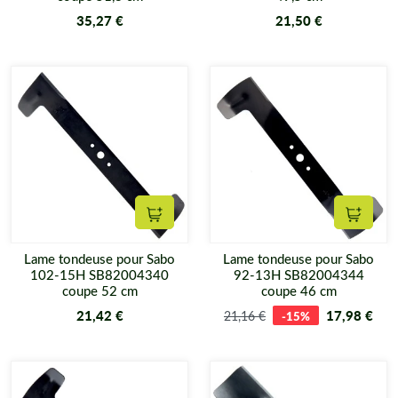
35,27 €
21,50 €
Ajouter au panier
Ajouter
Lame tondeuse pour Sabo
Lame tondeuse pour Sabo
102-15H SB82004340
92-13H SB82004344
coupe 52 cm
coupe 46 cm
21,42 €
17,98 €
21,16 €
-15%