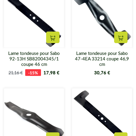
Ajouter au panier
Ajouter
Lame tondeuse pour Sabo
Lame tondeuse pour Sabo
92-13H SB82004345/1
47-4EA 33214 coupe 46,9
coupe 46 cm
cm
17,98 €
30,76 €
21,16 €
-15%