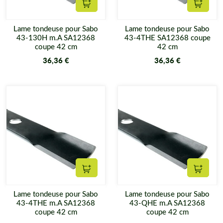
Ajouter au panier
Ajouter
Lame tondeuse pour Sabo
Lame tondeuse pour Sabo
43-130H m.A SA12368
43-4THE SA12368 coupe
coupe 42 cm
42 cm
36,36 €
36,36 €
Ajouter au panier
Ajouter
Lame tondeuse pour Sabo
Lame tondeuse pour Sabo
43-4THE m.A SA12368
43-QHE m.A SA12368
coupe 42 cm
coupe 42 cm