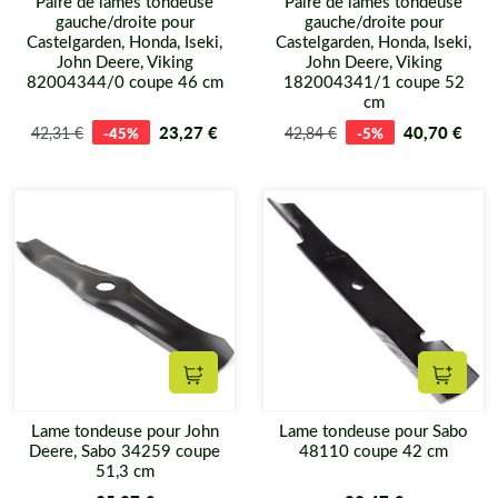
Paire de lames tondeuse
Paire de lames tondeuse
nos pièces lames de tondeuse pour SABO présentes sur notre
gauche/droite pour
gauche/droite pour
Castelgarden, Honda, Iseki,
Castelgarden, Honda, Iseki,
site Matijardin sont la propriété intellectuelle de la société
P et
John Deere, Viking
John Deere, Viking
R Web
. Toute utilisation frauduleuse du contenu photographique
82004344/0 coupe 46 cm
182004341/1 coupe 52
de nos lames tondeuse pour SABO, sans autorisation de l'auteur
cm
P et R Web
est formellement interdite et entraînera des
23,27 €
40,70 €
42,31 €
-45%
42,84 €
-5%
poursuites. Article L122-4 du Code de la Propriété
Intellectuelle.
Matijardin.fr vous remercie de votre
confiance.003/004/11/2016
Ajouter au panier
Ajouter
Lame tondeuse pour John
Lame tondeuse pour Sabo
Deere, Sabo 34259 coupe
48110 coupe 42 cm
51,3 cm