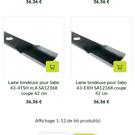
36,36 €
36,36 €
Ajouter au panier
Ajouter
Lame tondeuse pour Sabo
Lame tondeuse pour Sabo
43-4TSH m.A SA12368
43-EXH SA12368 coupe
coupe 42 cm
42 cm
36,36 €
36,36 €
Affichage 1-52 de 66 produit(s)