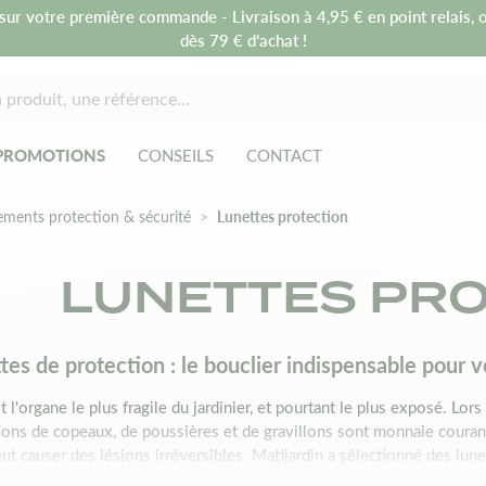
sur votre première commande - Livraison à 4,95 € en point relais, o
dès 79 € d’achat !
PROMOTIONS
CONSEILS
CONTACT
ements protection & sécurité
Lunettes protection
LUNETTES PR
tes de protection : le bouclier indispensable pour v
st l'organe le plus fragile du jardinier, et pourtant le plus exposé. Lo
ions de copeaux, de poussières et de gravillons sont monnaie couran
eut causer des lésions irréversibles. Matijardin a sélectionné des lu
r une protection totale sans sacrifier votre confort de travail.