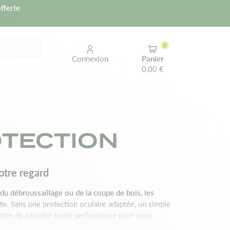
fferte
0
Connexion
Panier
0,00 €
OTECTION
otre regard
rs du débroussaillage ou de la coupe de bois, les
te. Sans une protection oculaire adaptée, un simple
nettes de sécurité haute performance pour vous