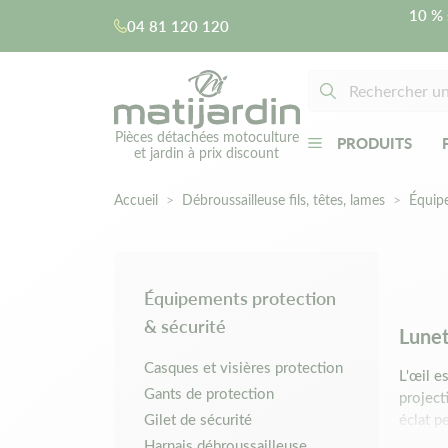
10 % 
04 81 120 120
Pièces détachées motoculture
PRODUITS
et jardin à prix discount
Accueil
Débroussailleuse fils, têtes, lames
Équip
Équipements protection
& sécurité
Lunet
Casques et visières protection
L'œil e
Gants de protection
project
Gilet de sécurité
éclat p
garanti
Harnais débroussailleuse