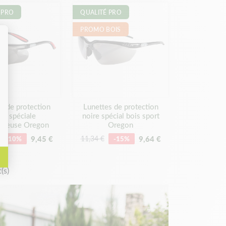
 PRO
QUALITÉ PRO
sécurité physique. En complément de vos lunettes,
PROMO BOIS
ur un équipement complet.
ctive :
toute commande validée avant 13h est
ijardin !
s de protection
Lunettes de protection
re spéciale
noire spécial bois sport
nneuse Oregon
Oregon
9,45 €
9,64 €
-10%
11,34 €
-15%
(s)