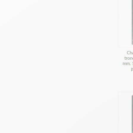
Ch
tron
mm. 
p