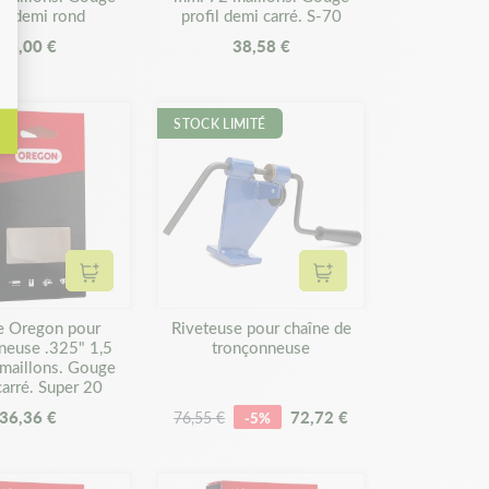
il demi rond
profil demi carré. S-70
26,00 €
38,58 €
STOCK LIMITÉ
Ajouter au panier
Ajouter au panier
e Oregon pour
Riveteuse pour chaîne de
neuse .325" 1,5
tronçonneuse
maillons. Gouge
 carré. Super 20
36,36 €
72,72 €
76,55 €
-5%