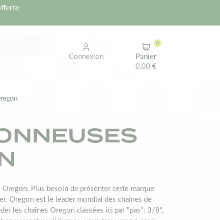
fferte
0
Connexion
Panier
0,00 €
Oregon
ÇONNEUSES
N
Oregon. Plus besoin de présenter cette marque
er. Oregon est le leader mondial des chaînes de
er les chaînes Oregon classées ici par "pas": 3/8",