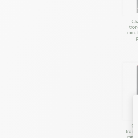
Ch
tron
mm. 
p
Ch
tronç
mm. 