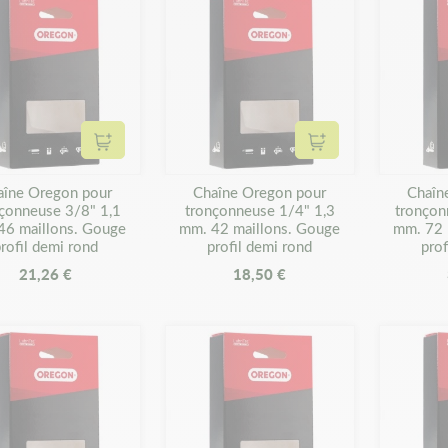
Ajouter au panier
Ajouter au panier
aîne Oregon pour
Chaîne Oregon pour
Chaîn
çonneuse 3/8" 1,1
tronçonneuse 1/4" 1,3
tronçon
46 maillons. Gouge
mm. 42 maillons. Gouge
mm. 72 
rofil demi rond
profil demi rond
prof
21,26 €
18,50 €