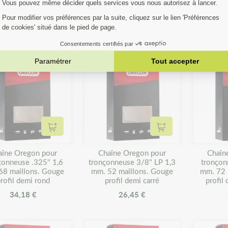
rofil demi carré
profil demi rond
prof
27,89 €
36,36 €
Ajouter au panier
Ajouter au panier
aîne Oregon pour
Chaîne Oregon pour
Chaîn
çonneuse .325" 1,6
tronçonneuse 3/8" LP 1,3
tronçon
68 maillons. Gouge
mm. 52 maillons. Gouge
mm. 72 
rofil demi rond
profil demi carré
profil
34,18 €
26,45 €