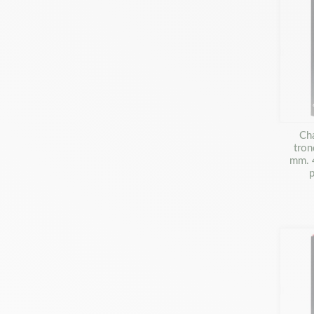
Ch
tron
mm. 
p