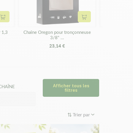
Ajouter au panier
Ajouter au panier
 1,3
Chaîne Oregon pour tronçonneuse
Chaîne Oregon
3/8" ...
23,14 €
2
Afficher tous les
CHAÎNE
filtres
Trier par