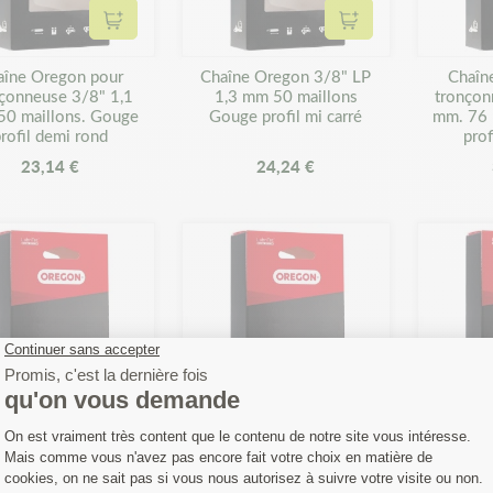
Ajouter au panier
Ajouter au panier
aîne Oregon pour
Chaîne Oregon 3/8" LP
Chaîn
çonneuse 3/8" 1,1
1,3 mm 50 maillons
tronçon
50 maillons. Gouge
Gouge profil mi carré
mm. 76 
rofil demi rond
prof
23,14 €
24,24 €
Ajouter au panier
Ajouter au panier
aîne Oregon pour
Chaîne Oregon pour
Chaîn
onneuse 3/8" LP 1,3
tronçonneuse .325" 1,5
tronço
55 maillons. Gouge
mm. 72 maillons. Gouge
mm. 58 