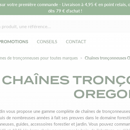
sur votre première commande - Livraison à 4,95 € en point relais, o
dès 79 € d’achat !
PROMOTIONS
CONSEILS
CONTACT
nes de tronçonneuses pour toutes marques
Chaînes tronçonneuses 
CHAÎNES TRON
OREGO
din vous propose une gamme complète de chaînes de tronçonneuses 
uis de nombreuses années à fait ses preuves dans le domaine foresti
neuses, guides, accessoires forestier et jardin. Vous pouvez command