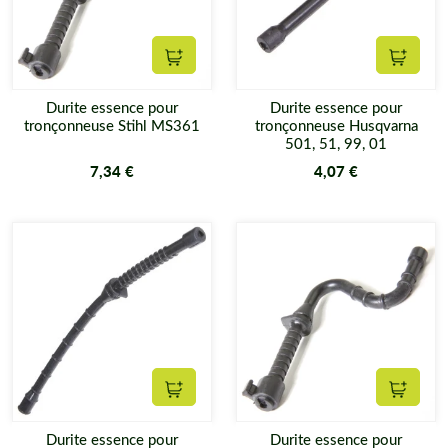
Ajouter au panier
Ajouter
Durite essence pour
Durite essence pour
tronçonneuse Stihl MS361
tronçonneuse Husqvarna
501, 51, 99, 01
7,34 €
4,07 €
Ajouter au panier
Ajouter
Durite essence pour
Durite essence pour