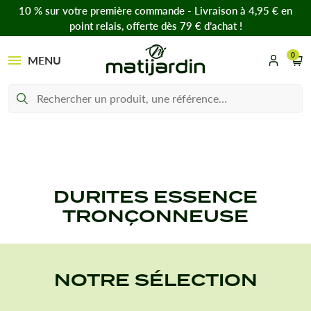
10 % sur votre première commande - Livraison à 4,95 € en
point relais, offerte dès 79 € d’achat !
0
MENU
DURITES ESSENCE
TRONÇONNEUSE
NOTRE SÉLECTION