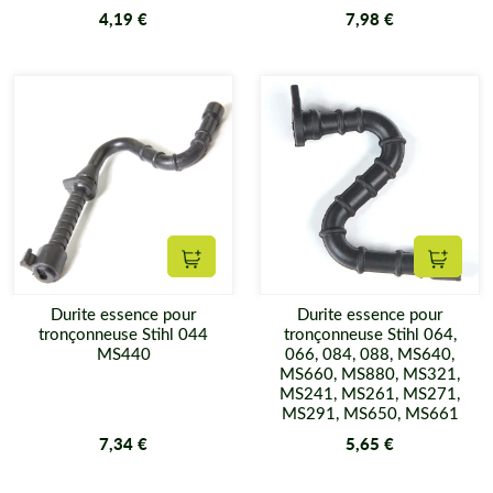
4,19 €
7,98 €
Ajouter au panier
Ajouter
Durite essence pour
Durite essence pour
tronçonneuse Stihl 044
tronçonneuse Stihl 064,
MS440
066, 084, 088, MS640,
MS660, MS880, MS321,
MS241, MS261, MS271,
MS291, MS650, MS661
7,34 €
5,65 €