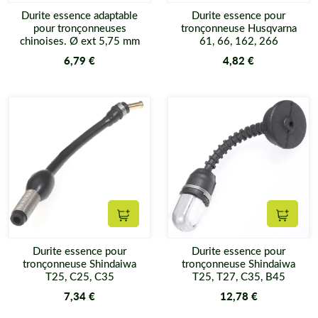
Durite essence adaptable
Durite essence pour
pour tronçonneuses
tronçonneuse Husqvarna
chinoises. Ø ext 5,75 mm
61, 66, 162, 266
6,79 €
4,82 €
Ajouter au panier
Ajouter
Durite essence pour
Durite essence pour
tronçonneuse Shindaiwa
tronçonneuse Shindaiwa
T25, C25, C35
T25, T27, C35, B45
7,34 €
12,78 €