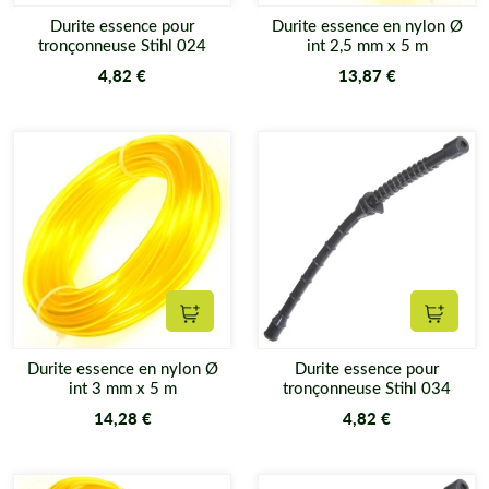
Durite essence pour
Durite essence en nylon Ø
tronçonneuse Stihl 024
int 2,5 mm x 5 m
4,82 €
13,87 €
Ajouter au panier
Ajouter
Durite essence en nylon Ø
Durite essence pour
int 3 mm x 5 m
tronçonneuse Stihl 034
14,28 €
4,82 €