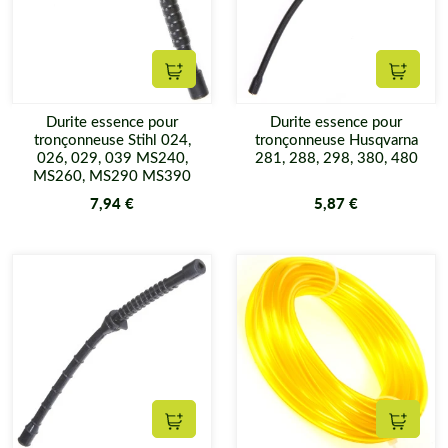
Ajouter au panier
Ajouter
Durite essence pour
Durite essence pour
tronçonneuse Stihl 024,
tronçonneuse Husqvarna
026, 029, 039 MS240,
281, 288, 298, 380, 480
MS260, MS290 MS390
7,94 €
5,87 €
Ajouter au panier
Ajouter