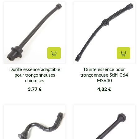
Ajouter au panier
Ajouter
Durite essence adaptable
Durite essence pour
pour tronçonneuses
tronçonneuse Stihl 064
chinoises
MS640
3,77 €
4,82 €