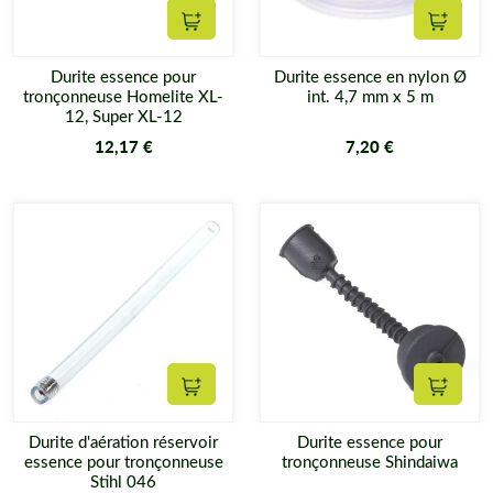
Ajouter au panier
Ajouter
Durite essence pour
Durite essence en nylon Ø
tronçonneuse Homelite XL-
int. 4,7 mm x 5 m
12, Super XL-12
12,17 €
7,20 €
Ajouter au panier
Ajouter
Durite d'aération réservoir
Durite essence pour
essence pour tronçonneuse
tronçonneuse Shindaiwa
Stihl 046