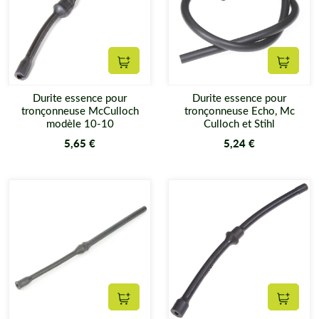
Ajouter au panier
Ajouter
Durite essence pour
Durite essence pour
tronçonneuse McCulloch
tronçonneuse Echo, Mc
modèle 10-10
Culloch et Stihl
5,65 €
5,24 €
Ajouter au panier
Ajouter