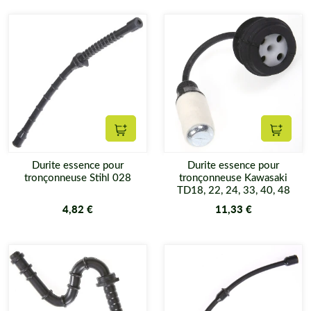
Ajouter au panier
Ajouter
Durite essence pour
Durite essence pour
tronçonneuse Stihl 028
tronçonneuse Kawasaki
TD18, 22, 24, 33, 40, 48
4,82 €
11,33 €