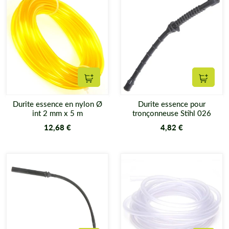
Ajouter au panier
Ajouter
Durite essence en nylon Ø
Durite essence pour
int 2 mm x 5 m
tronçonneuse Stihl 026
12,68 €
4,82 €