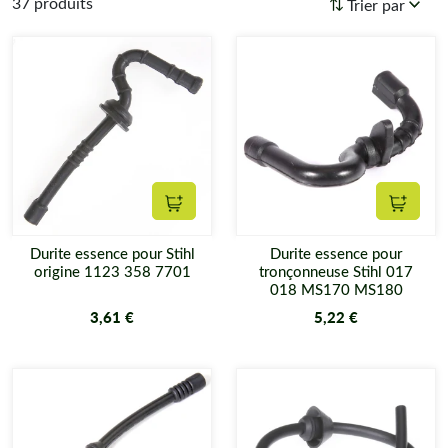
37 produits
Trier par
Ajouter au panier
Ajouter
Durite essence pour Stihl
Durite essence pour
origine 1123 358 7701
tronçonneuse Stihl 017
018 MS170 MS180
3,61 €
5,22 €