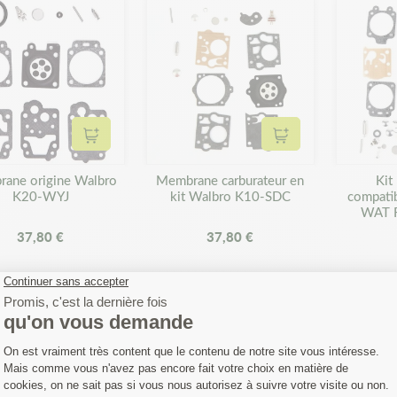
Ajouter au panier
Ajouter au panier
ane origine Walbro
Membrane carburateur en
Kit
K20-WYJ
kit Walbro K10-SDC
compati
WAT 
37,80 €
37,80 €