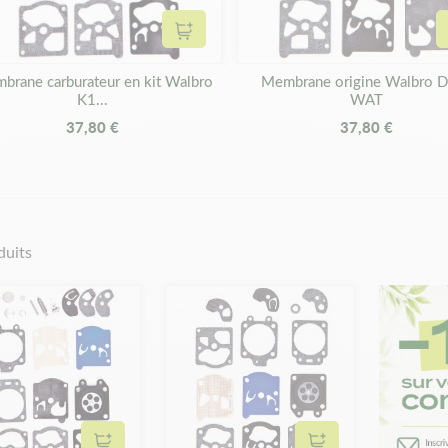
Ajouter au panier
brane carburateur en kit Walbro
Membrane origine Walbro 
K1...
WAT
37,80 €
37,80 €
duits