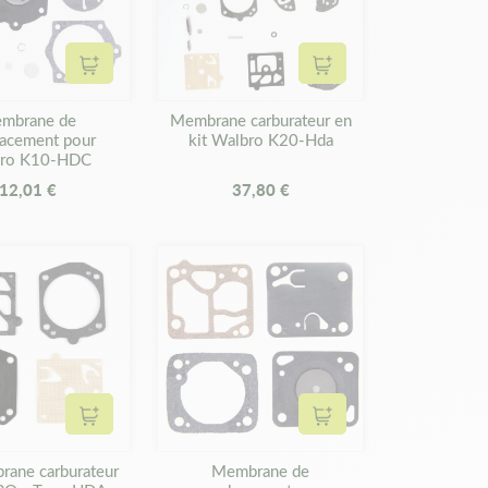
Ajouter au panier
Ajouter au panier
mbrane de
Membrane carburateur en
acement pour
kit Walbro K20-Hda
bro K10-HDC
12,01 €
37,80 €
Ajouter au panier
Ajouter au panier
rane carburateur
Membrane de