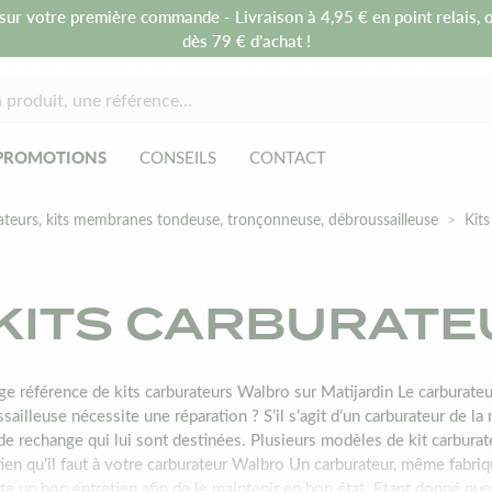
sur votre première commande - Livraison à 4,95 € en point relais, o
dès 79 € d’achat !
PROMOTIONS
CONSEILS
CONTACT
ateurs, kits membranes tondeuse, tronçonneuse, débroussailleuse
Kit
KITS CARBURAT
ge référence de kits carburateurs Walbro sur Matijardin Le carburat
sailleuse nécessite une réparation ? S’il s’agit d’un carburateur de l
de rechange qui lui sont destinées. Plusieurs modèles de kit carburat
tien qu’il faut à votre carburateur Walbro Un carburateur, même fab
te un bon entretien afin de le maintenir en bon état. Etant donné que 