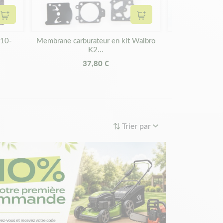
Ajouter au panier
Ajouter au panier
D10-
Membrane carburateur en kit Walbro
Membrane carbu
K2...
37,80 €
3
Trier par