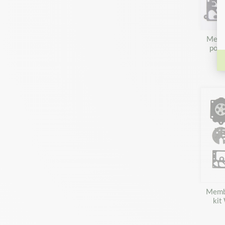
Memb
pou
Membr
kit