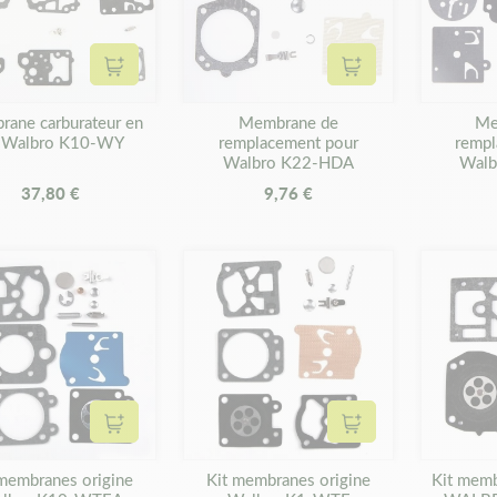
Ajouter au panier
Ajouter au panier
ane carburateur en
Membrane de
Me
t Walbro K10-WY
remplacement pour
rempl
Walbro K22-HDA
Wal
37,80 €
9,76 €
Ajouter au panier
Ajouter au panier
 membranes origine
Kit membranes origine
Kit memb