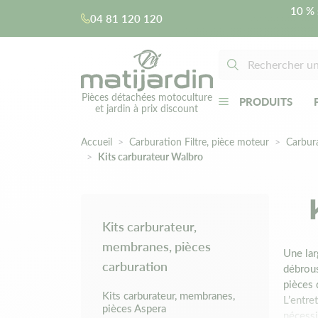
10 % 
04 81 120 120
Pièces détachées motoculture
PRODUITS
et jardin à prix discount
Accueil
Carburation Filtre, pièce moteur
Carbur
Kits carburateur Walbro
Kits carburateur,
membranes, pièces
Une lar
carburation
débrous
pièces 
Kits carburateur, membranes,
L’entre
pièces Aspera
nécessi