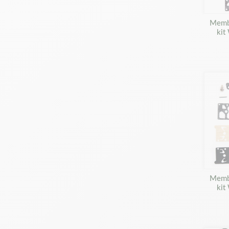
Membr
kit
Membr
kit