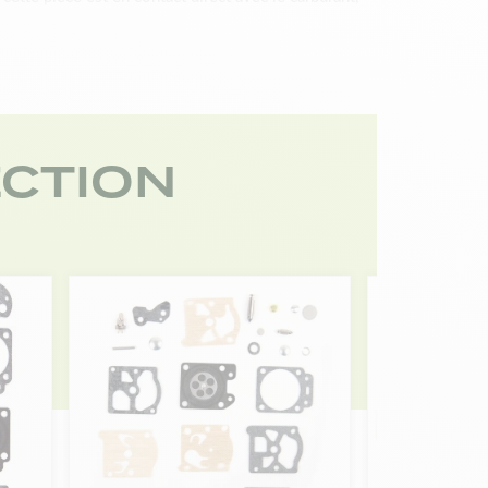
essaire de démonter intégralement la pièce. En
brane. Il ne vous reste plus qu’à nettoyer un par un
 vous pouvez vérifier si les pièces présentes des
ure sur les pièces. Il peut s’agir d’une pompe
, il faut les remplacer. Sur Matijardin, vous
n vous propose les meilleures pièces pour réparer
CTION
achées pour appareils de motoculture, Matijardin met
 et la marque de votre machine, vous trouverez sur
hoix, n’oubliez pas de faire un tour sur notre
e vous aurez trouvé votre pièce, faites nous signe
mande avant 13 heures, le colis sera expédié le