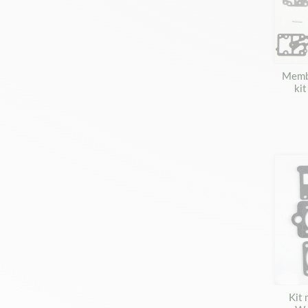
Membr
ki
Kit