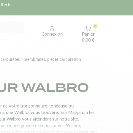
fferte
0
Connexion
Panier
0,00 €
s carburateur, membranes, pièces carburation
EUR WALBRO
eur de votre tronçonneuse, tondeuse ou
a marque Walbro, vous trouverez sur Matijardin les
eur Walbro vous attendent sur notre site.
riqué par une grande marque comme Walbro,
cette pièce est en contact direct avec le carburant,