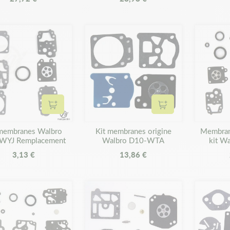
Ajouter au panier
Ajouter au panier
 membranes Walbro
Kit membranes origine
Membrane
WYJ Remplacement
Walbro D10-WTA
kit W
3,13 €
13,86 €