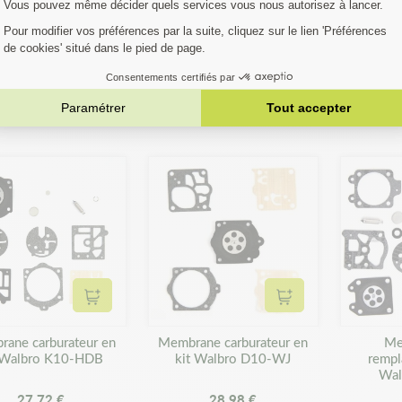
Ajouter au panier
Ajouter au panier
rane remplacement
Membrane carburateur en
Membrane
r Walbro D10-WAT
kit Walbro K10-HDC
kit W
8,71 €
37,80 €
Ajouter au panier
Ajouter au panier
ane carburateur en
Membrane carburateur en
Me
 Walbro K10-HDB
kit Walbro D10-WJ
rempl
Wal
27,72 €
28,98 €