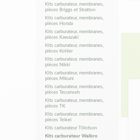
Kits carburateur, membranes,
son ent
pièces Briggs et Stratton
l’occur
Kits carburateur, membranes,
les poi
pièces Honda
traces 
Kits carburateur, membranes,
fripée 
pièces Kawazaki
trouver
Kits carburateur, membranes,
vos app
pièces Kohler
à votre
Kits carburateur, membranes,
notre s
pièces Nikki
catalog
Kits carburateur, membranes,
et nous
pièces Mikuni
soir m
Kits carburateur, membranes,
pièces Tecumseh
Kits carburateur, membranes,
pièces TK
Kits carburateur, membranes,
pièces Teikei
Kits carburateur Tillotson
Kits carburateur Walbro