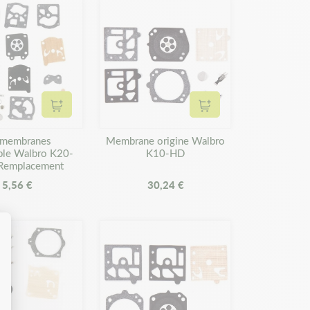
Ajouter au panier
Ajouter au panier
 membranes
Membrane origine Walbro
ble Walbro K20-
K10-HD
Remplacement
5,56 €
30,24 €