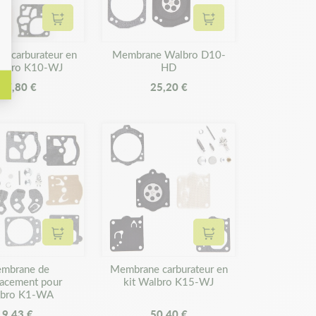
Ajouter au panier
Ajouter au panier
 carburateur en
Membrane Walbro D10-
albro K10-WJ
HD
37,80 €
25,20 €
Ajouter au panier
Ajouter au panier
mbrane de
Membrane carburateur en
acement pour
kit Walbro K15-WJ
bro K1-WA
9,43 €
50,40 €