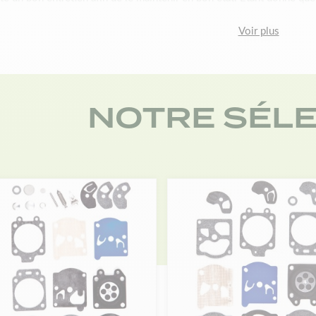
retien consiste surtout à un nettoyage régulier. Pour cela, il est néc
rence, vous devez d’abord enlever le capot, ensuite le joint et la mem
Voir plus
nteaux d’admission, la membrane et la pompe à essence. En parallèle,
d'usures ou des déformations. y a des déformations ou des traces d’us
ou cassée, d’une membrane usée ou de pointeaux obstrués. Dans ces cas
ez des kits complets convenables à un carburateur Walbro. Matijardi
NOTRE SÉLE
areils de jardinage En tant que spécialiste en matière de pièces dét
 disposition des produits fiables et durables. Peu importe le modèle
ite, le carburateur Walbro qui lui convient. Pour disposer d’un large c
ue et y découvrir les références qui nous reste en stock. Une fois qu
 nous chargerons de vous la livrer rapidement. Si vous passez la com
ême.