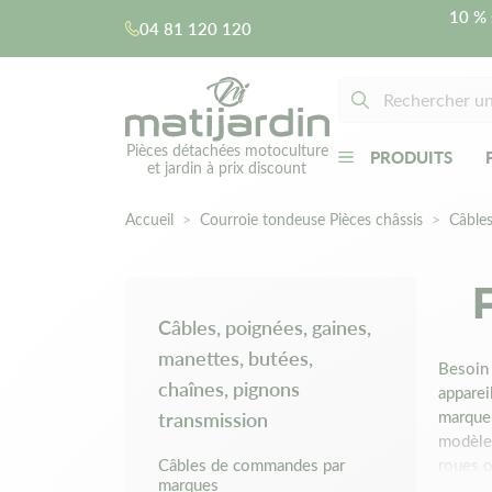
10 % 
04 81 120 120
Pièces détachées motoculture
PRODUITS
et jardin à prix discount
Accueil
Courroie tondeuse Pièces châssis
Câbles
Câbles, poignées, gaines,
manettes, butées,
Besoin 
chaînes, pignons
apparei
transmission
marque 
modèle 
Câbles de commandes par
roues o
marques
primord