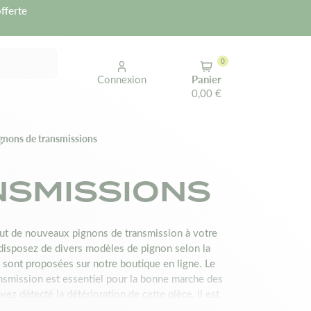
fferte
0
Connexion
Panier
0,00 €
gnons de transmissions
NSMISSIONS
aut de nouveaux pignons de transmission à votre
s disposez de divers modèles de pignon selon la
 sont proposées sur notre boutique en ligne. Le
nsmission est essentiel pour la bonne marche des
ez détecté la détérioration de cette pièce, il est
otre site met à votre disposition, différents