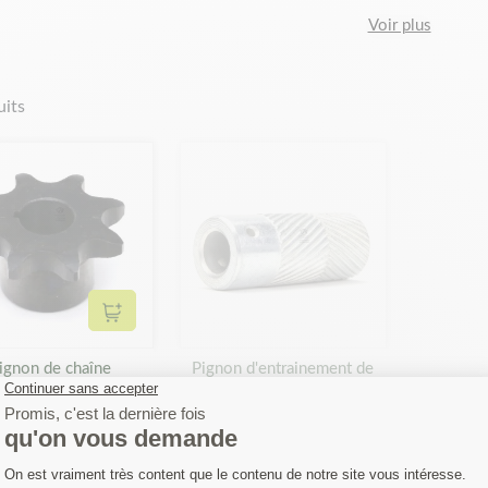
 de pignons de transmission. Pour faciliter votre choix, il suffit de bi
Voir plus
émontage de l’ancien pignon. Ainsi, notez bien son nombre de dents, so
ez pas de préciser la marque et le modèle de votre appareil de jardina
ion Matijardin est votre allié dans la réparation de vos appareils de
uits
 cessé de vous présenter de nouveaux produits afin de répondre ent
ns de vous proposer que des pièces de rechange avec un excellent ra
ssion que nous avons en stock, nous vous invitons à consulter notre
ant la pièce qui s’adapte à votre machine, vous pouvez nous contacter.
n aide. Alors, vous avez trouvé la pièce que vous cherchez ? Nous 
Ajouter au panier
ignon de chaîne
Pignon d'entrainement de
smission pour MTD
roue Lawn Boy N° origine
 origine 7480852
607657. Côté gauche. Ø
22 mm
18,50 €
8,39 €