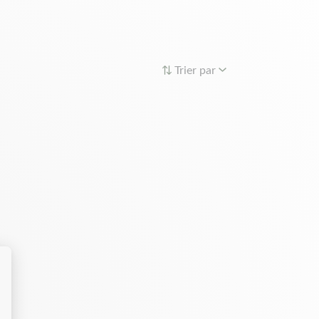
en vérifier les caractéristiques de la pièce, pouvez
n diamètre intérieur et sa largeur. Par ailleurs,
ge. Choisissez Matijardin pour réussir votre
 motoculture ou jardinage. Depuis 2011, nous
Trier par
ièrement à vos besoins. En plus, nous nous
pport qualité/prix. Pour découvrir les pignons de
 catalogue. Si vous avez encore des hésitations
 Notre service client se fera un réel plaisir à vous
n’attendons plus que votre commande.