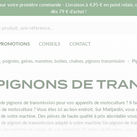
sur votre première commande - Livraison à 4,95 € en point relais, o
dès 79 € d’achat !
PROMOTIONS
CONSEILS
CONTACT
, poignées, gaines, manettes, butées, chaînes, pignons transmission
Pi
PIGNONS DE TRA
de pignons de transmission pour vos appareils de motoculture ? Il f
l de motoculture ? Vous êtes ici au bon endroit. Sur Matijardin, vou
de votre machine. Des pièces de haute qualité à prix abordable vous
de pignon de transmission adapté à votre machine Un pignon de tra
u du système de coupe de vos appareils. Si après vérification, vous av
ial de la remplacer. Matijardin peut vous aider dans cette démarche. N