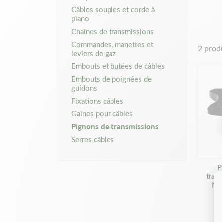
Câbles souples et corde à
modèles
piano
après d
Chaînes de transmissions
n’oubli
réparat
Commandes, manettes et
2 prod
leviers de gaz
n’avons
efforço
Embouts et butées de câbles
transmi
Embouts de poignées de
concern
guidons
venir e
Fixations câbles
Gaines pour câbles
Pignons de transmissions
Serres câbles
P
tran
N°