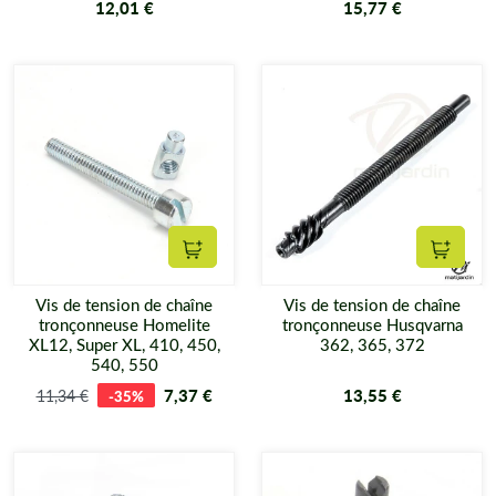
12,01 €
15,77 €
Ajouter au panier
Ajouter
Vis de tension de chaîne
Vis de tension de chaîne
tronçonneuse Homelite
tronçonneuse Husqvarna
XL12, Super XL, 410, 450,
362, 365, 372
540, 550
7,37 €
13,55 €
11,34 €
-35%