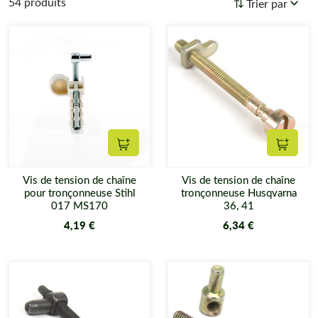
54 produits
Trier par
Ajouter au panier
Ajouter
Vis de tension de chaîne
Vis de tension de chaîne
pour tronçonneuse Stihl
tronçonneuse Husqvarna
017 MS170
36, 41
4,19 €
6,34 €