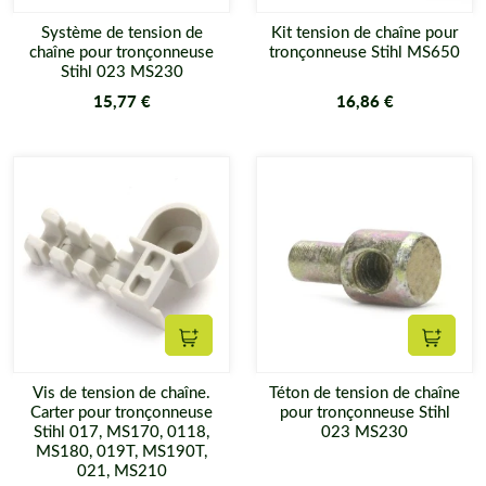
Système de tension de
Kit tension de chaîne pour
chaîne pour tronçonneuse
tronçonneuse Stihl MS650
Stihl 023 MS230
15,77 €
16,86 €
Ajouter au panier
Ajouter
Vis de tension de chaîne.
Téton de tension de chaîne
Carter pour tronçonneuse
pour tronçonneuse Stihl
Stihl 017, MS170, 0118,
023 MS230
MS180, 019T, MS190T,
021, MS210