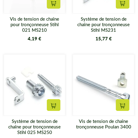
Ajouter au panier
Ajouter
Vis de tension de chaîne
Système de tension de
pour tronçonneuse Stihl
chaîne pour tronçonneuse
021 MS210
Stihl MS231
4,19 €
15,77 €
Ajouter au panier
Ajouter
Système de tension de
Vis de tension de chaîne
chaîne pour tronçonneuse
tronçonneuse Poulan 3400
Stihl 025 MS250