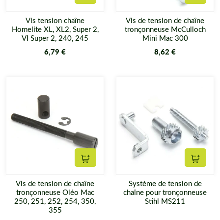
Ajouter au panier
Ajouter
Vis tension chaîne
Vis de tension de chaîne
Homelite XL, XL2, Super 2,
tronçonneuse McCulloch
VI Super 2, 240, 245
Mini Mac 300
6,79 €
8,62 €
Ajouter au panier
Ajouter
Vis de tension de chaîne
Système de tension de
tronçonneuse Oléo Mac
chaîne pour tronçonneuse
250, 251, 252, 254, 350,
Stihl MS211
355