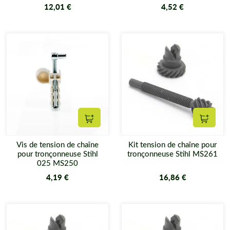
12,01 €
4,52 €
Ajouter au panier
Ajouter
Vis de tension de chaîne
Kit tension de chaîne pour
pour tronçonneuse Stihl
tronçonneuse Stihl MS261
025 MS250
4,19 €
16,86 €