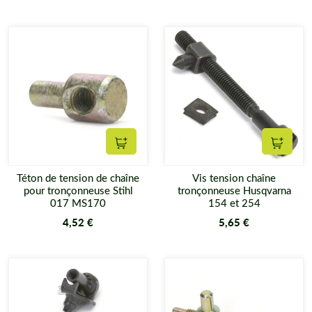
Ajouter au panier
Ajouter
Téton de tension de chaîne
Vis tension chaîne
pour tronçonneuse Stihl
tronçonneuse Husqvarna
017 MS170
154 et 254
4,52 €
5,65 €