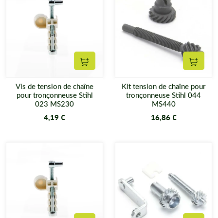
Ajouter au panier
Ajouter
Vis de tension de chaîne
Kit tension de chaîne pour
pour tronçonneuse Stihl
tronçonneuse Stihl 044
023 MS230
MS440
4,19 €
16,86 €