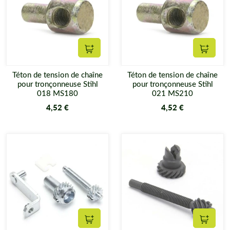
Ajouter au panier
Ajouter
Téton de tension de chaîne
Téton de tension de chaîne
pour tronçonneuse Stihl
pour tronçonneuse Stihl
018 MS180
021 MS210
4,52 €
4,52 €
Ajouter au panier
Ajouter