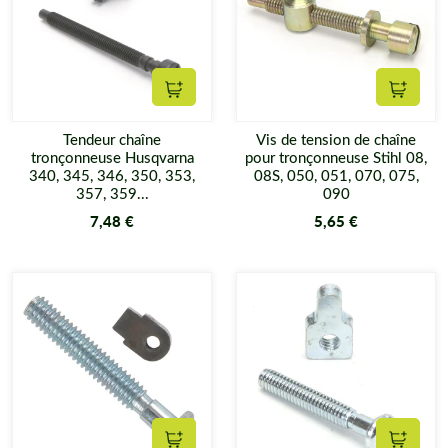
Ajouter au panier
Ajouter
Tendeur chaîne
Vis de tension de chaîne
tronçonneuse Husqvarna
pour tronçonneuse Stihl 08,
340, 345, 346, 350, 353,
08S, 050, 051, 070, 075,
357, 359...
090
7,48 €
5,65 €