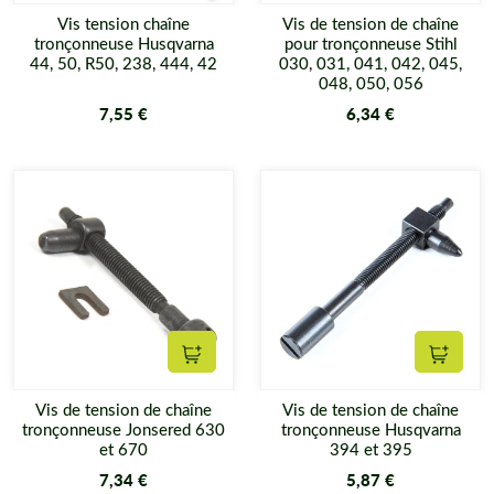
Vis tension chaîne
Vis de tension de chaîne
tronçonneuse Husqvarna
pour tronçonneuse Stihl
44, 50, R50, 238, 444, 42
030, 031, 041, 042, 045,
048, 050, 056
7,55 €
6,34 €
Ajouter au panier
Ajouter
Vis de tension de chaîne
Vis de tension de chaîne
tronçonneuse Jonsered 630
tronçonneuse Husqvarna
et 670
394 et 395
7,34 €
5,87 €