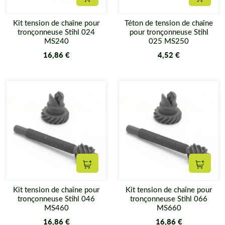
Ajouter au panier
Ajouter
Kit tension de chaîne pour
Téton de tension de chaîne
tronçonneuse Stihl 024
pour tronçonneuse Stihl
MS240
025 MS250
16,86 €
4,52 €
Ajouter au panier
Ajouter
Kit tension de chaîne pour
Kit tension de chaîne pour
tronçonneuse Stihl 046
tronçonneuse Stihl 066
MS460
MS660
16,86 €
16,86 €