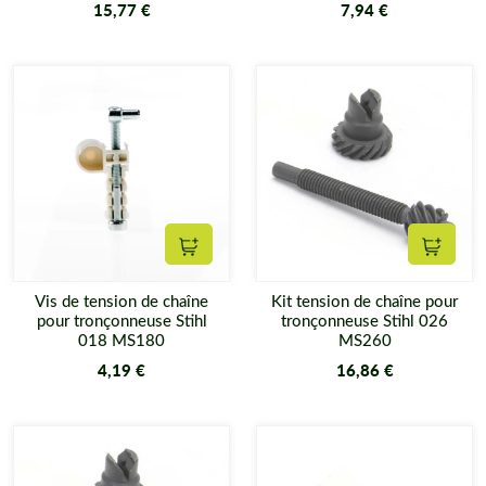
15,77 €
7,94 €
Ajouter au panier
Ajouter
Vis de tension de chaîne
Kit tension de chaîne pour
pour tronçonneuse Stihl
tronçonneuse Stihl 026
018 MS180
MS260
4,19 €
16,86 €