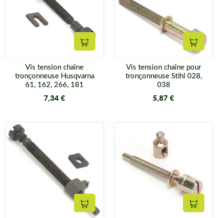
Ajouter au panier
Ajouter
Vis tension chaîne
Vis tension chaîne pour
tronçonneuse Husqvarna
tronçonneuse Stihl 028,
61, 162, 266, 181
038
7,34 €
5,87 €
Ajouter au panier
Ajouter