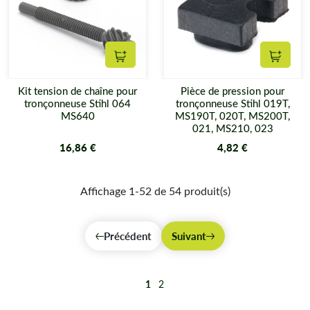
Ajouter au panier
Ajouter
Kit tension de chaîne pour
Pièce de pression pour
tronçonneuse Stihl 064
tronçonneuse Stihl 019T,
MS640
MS190T, 020T, MS200T,
021, MS210, 023
16,86 €
4,82 €
Affichage 1-52 de 54 produit(s)
Précédent
Suivant
1
2