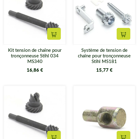
Ajouter au panier
Ajouter
Kit tension de chaîne pour
Système de tension de
tronçonneuse Stihl 034
chaîne pour tronçonneuse
MS340
Stihl MS181
16,86 €
15,77 €