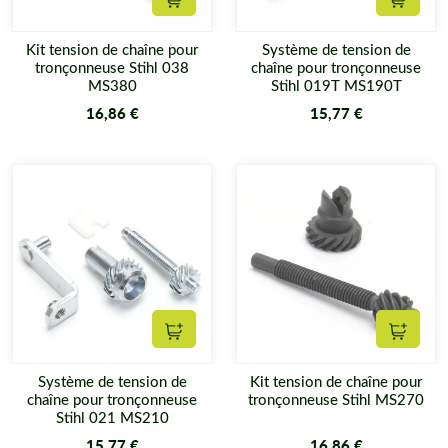
Ajouter au panier
Ajouter
Kit tension de chaîne pour
Système de tension de
tronçonneuse Stihl 038
chaîne pour tronçonneuse
MS380
Stihl 019T MS190T
16,86 €
15,77 €
Ajouter au panier
Ajouter
Système de tension de
Kit tension de chaîne pour
chaîne pour tronçonneuse
tronçonneuse Stihl MS270
Stihl 021 MS210
15,77 €
16,86 €