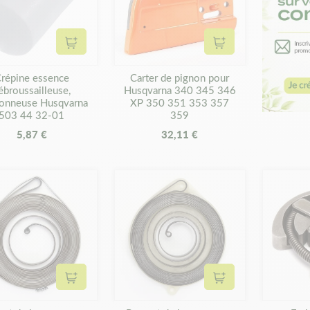
Ajouter au panier
Ajouter au panier
répine essence
Carter de pignon pour
ébroussailleuse,
Husqvarna 340 345 346
çonneuse Husqvarna
XP 350 351 353 357
503 44 32-01
359
5,87 €
32,11 €
Ajouter au panier
Ajouter au panier