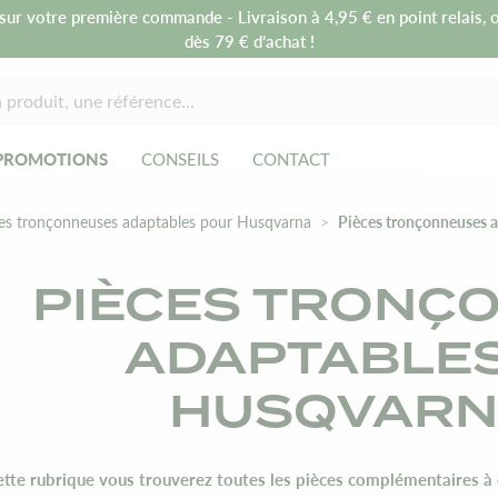
sur votre première commande - Livraison à 4,95 € en point relais, o
dès 79 € d’achat !
PROMOTIONS
CONSEILS
CONTACT
es tronçonneuses adaptables pour Husqvarna
Pièces tronçonneuses 
PIÈCES TRONÇ
ADAPTABLE
HUSQVARN
ette rubrique vous trouverez toutes les pièces complémentaires à