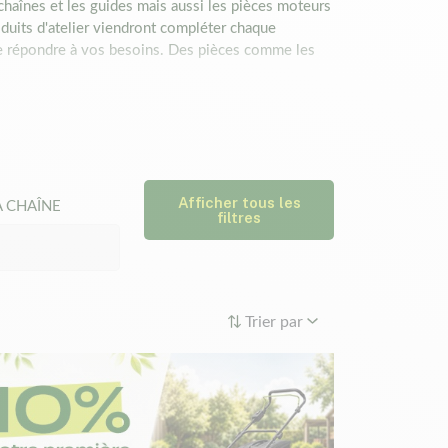
haînes et les guides mais aussi les pièces moteurs
uits d'atelier viendront compléter chaque
 de répondre à vos besoins. Des pièces comme les
pièces d'origine Husqvarna.
u de remplacement. Si pour certaines pièces de
n faciliter l'identification, aucune confusion ne
Afficher tous les
A CHAÎNE
filtres
Trier par