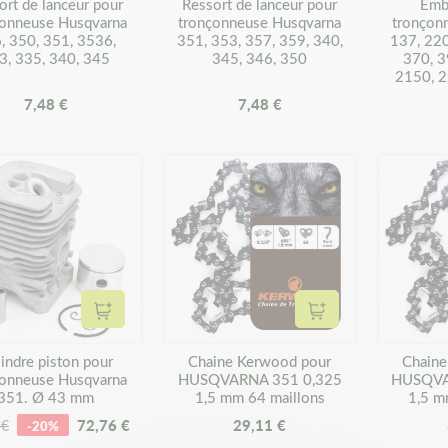
ort de lanceur pour
Ressort de lanceur pour
Emb
çonneuse Husqvarna
tronçonneuse Husqvarna
tronçon
, 350, 351, 3536,
351, 353, 357, 359, 340,
137, 220
3, 335, 340, 345
345, 346, 350
370, 3
2150, 2
7,48 €
7,48 €
Ajouter au panier
Ajouter au panier
indre piston pour
Chaine Kerwood pour
Chaine
çonneuse Husqvarna
HUSQVARNA 351 0,325
HUSQVA
351. Ø 43 mm
1,5 mm 64 maillons
1,5 m
72,76 €
29,11 €
 €
-20%