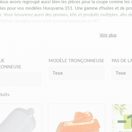
 Nous avons regroupé aussi bien les pièces pour la coupe comme les c
les pour vos modèles Husqvarna 351. Une gamme d'huiles et de prod
e. Vous trouverez aussi des promos, kits et produits multiples, afin
, chaînes, bougies vous sont souvent proposer en X2.
érences ne sont pas des pièces originales.
Nous ne vendons pas de 
ces Matijardin sont dans la grande majorité des pièces adaptables o
Voir plus
neuses, nous avons mentionné la marque ou le numéro d'origine pour e
t donc se produire avec la marque d'origine Husqvarna.
ces sont techniques et offrent un rapport qualité/prix exceptionnel.
din.
UE
MODÈLE TRONÇONNEUSE
PAS DE L
07/09/2021
ÇONNEUSE
duits