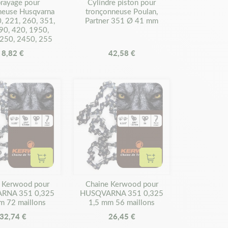
rayage pour
Cylindre piston pour
neuse Husqvarna
tronçonneuse Poulan,
, 221, 260, 351,
Partner 351 Ø 41 mm
90, 420, 1950,
250, 2450, 255
8,82 €
42,58 €
Ajouter au panier
Ajouter au panier
 Kerwood pour
Chaine Kerwood pour
RNA 351 0,325
HUSQVARNA 351 0,325
m 72 maillons
1,5 mm 56 maillons
32,74 €
26,45 €