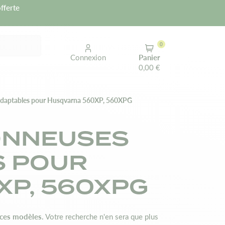
fferte
0
Connexion
Panier
0,00 €
adaptables pour Husqvarna 560XP, 560XPG
ONNEUSES
S POUR
XP, 560XPG
 ces modèles.
Votre recherche n'en sera que plus