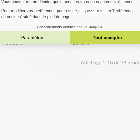
Ajouter au panier
Ajouter au panier
ine Kerwood pour
Chaine Kerwood pour
Chaine
VARNA 560XP 3/8
HUSQVARNA 560XP
HUSQ
5 mm 72 maillons
0,325 1,5 mm 56 maillons
0,325 1,
34,38 €
26,45 €
Affichage 1-18 de 18 produi