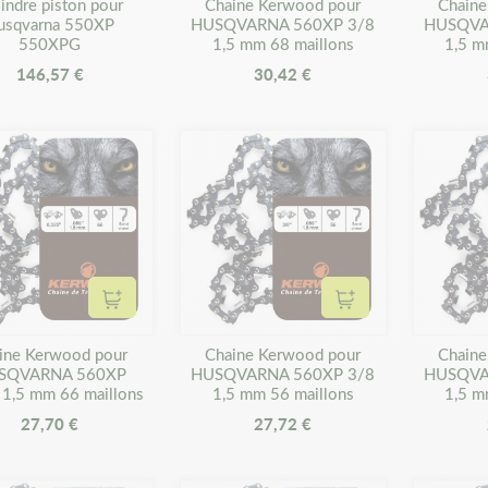
indre piston pour
Chaine Kerwood pour
Chaine
usqvarna 550XP
HUSQVARNA 560XP 3/8
HUSQVA
550XPG
1,5 mm 68 maillons
1,5 m
146,57 €
30,42 €
Ajouter au panier
Ajouter au panier
ine Kerwood pour
Chaine Kerwood pour
Chaine
SQVARNA 560XP
HUSQVARNA 560XP 3/8
HUSQVA
 1,5 mm 66 maillons
1,5 mm 56 maillons
1,5 m
27,70 €
27,72 €