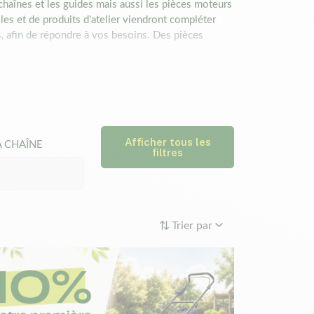
haînes et les guides mais aussi les pièces moteurs
 et de produits d'atelier viendront compléter
s, afin de répondre à vos besoins. Des pièces
pièces d'origine Husqvarna.
u de remplacement. Si pour certaines pièces de
n faciliter l'identification, aucune confusion ne
Afficher tous les
A CHAÎNE
filtres
Trier par