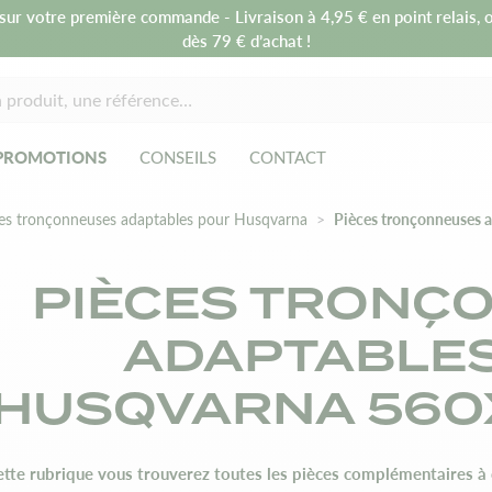
sur votre première commande - Livraison à 4,95 € en point relais, o
dès 79 € d’achat !
PROMOTIONS
CONSEILS
CONTACT
es tronçonneuses adaptables pour Husqvarna
Pièces tronçonneuses 
PIÈCES TRONÇ
ADAPTABLE
HUSQVARNA 560
ette rubrique vous trouverez toutes les pièces complémentaires à