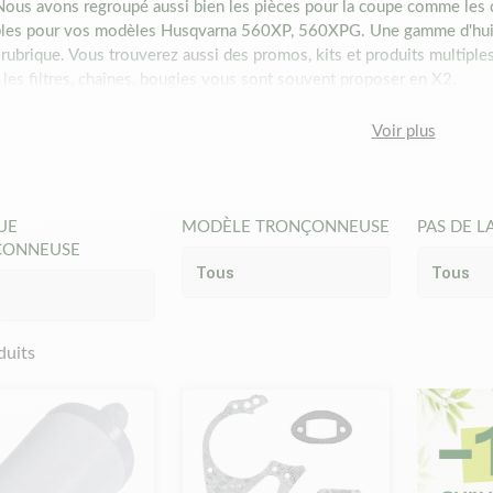
 Nous avons regroupé aussi bien les pièces pour la coupe comme les c
les pour vos modèles Husqvarna 560XP, 560XPG. Une gamme d'huiles
rubrique. Vous trouverez aussi des promos, kits et produits multiple
es filtres, chaînes, bougies vous sont souvent proposer en X2.
érences ne sont pas des pièces originales.
Nous ne vendons pas de 
ces Matijardin sont dans la grande majorité des pièces adaptables o
Voir plus
neuses, nous avons mentionné la marque ou le numéro d'origine pour e
t donc se produire avec la marque d'origine Husqvarna.
ces sont techniques et offrent un rapport qualité/prix exceptionnel.
din.
UE
MODÈLE TRONÇONNEUSE
PAS DE L
07/09/2021
ÇONNEUSE
duits