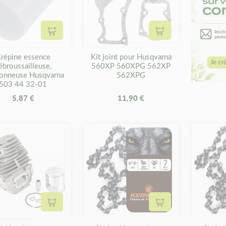
Ajouter au panier
Ajouter au panier
répine essence
Kit joint pour Husqvarna
ébroussailleuse,
560XP 560XPG 562XP
çonneuse Husqvarna
562XPG
503 44 32-01
5,87 €
11,90 €
Ajouter au panier
Ajouter au panier