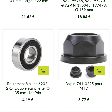
101 mm. Largeur 22 mm
532195945, 532197473
et AYP N°195945, 197473.
Ø 159 mm
21,42 €
18,84 €
Ajouter au panier
Ajouter
Roulement à billes 6202-
Bague 741-0225 pour
2RS. Double étanchéité. Ø
MTD
35 mm. 1er Prix
4,19 €
3,77 €