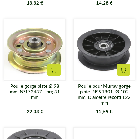
13,32 €
14,28 €
Ajouter au panier
Ajouter
Poulie gorge plate Ø 98
Poulie pour Murray gorge
mm. N°173437. Larg 31
plate. N° 91801. Ø 102
mm
mm. Diamètre rebord 122
mm
22,03 €
12,59 €