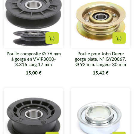
Ajouter au panier
Ajouter
Poulie composite Ø 76 mm
Poulie pour John Deere
à gorge en V VIP3000-
gorge plate. N° GY20067.
3.316 Larg 17 mm
Ø 92 mm. Largeur 30 mm
15,00 €
15,42 €