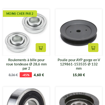
MOINS CHER PAR 2
Ajouter au panier
Ajouter
Roulements à bille pour
Poulie pour AYP gorge en V
roue tondeuse Ø 28,6 mm
129861-153535 Ø 132
par 2
mm
4,60 €
15,00 €
8,36 €
-45%