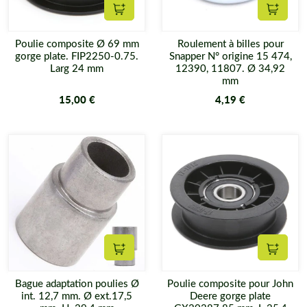
Ajouter au panier
Ajouter
Poulie composite Ø 69 mm
Roulement à billes pour
gorge plate. FIP2250-0.75.
Snapper N° origine 15 474,
Larg 24 mm
12390, 11807. Ø 34,92
mm
15,00 €
4,19 €
Ajouter au panier
Ajouter
Bague adaptation poulies Ø
Poulie composite pour John
int. 12,7 mm. Ø ext.17,5
Deere gorge plate