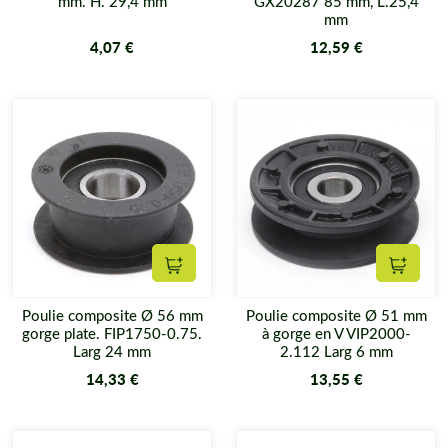
mm. H. 29,4 mm
GX20287 85 mm, L.25,4
mm
4,07 €
12,59 €
Ajouter au panier
Ajouter
Poulie composite Ø 56 mm
Poulie composite Ø 51 mm
gorge plate. FIP1750-0.75.
à gorge en V VIP2000-
Larg 24 mm
2.112 Larg 6 mm
14,33 €
13,55 €