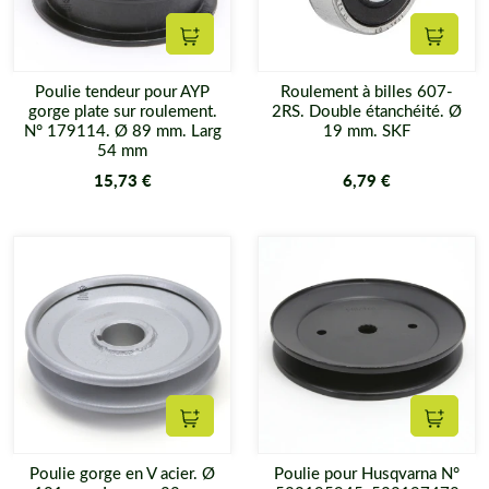
Ajouter au panier
Ajouter
Poulie tendeur pour AYP
Roulement à billes 607-
gorge plate sur roulement.
2RS. Double étanchéité. Ø
N° 179114. Ø 89 mm. Larg
19 mm. SKF
54 mm
15,73 €
6,79 €
Ajouter au panier
Ajouter
Poulie gorge en V acier. Ø
Poulie pour Husqvarna N°