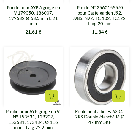
Poulie pour AYP à gorge en
Poulie N° 25601555/0
V 179050, 186007,
pour Castelgarden J92,
199532 Ø 63,5 mm L.21
J98S, N92, TC 102, TC122.
mm
Larg 20 mm
21,61 €
11,34 €
Ajouter au panier
Ajouter
Poulie pour AYP gorge en V.
Roulement à billes 6204-
N° 153531, 129207,
2RS Double étanchéité Ø
153531, 173434. Ø 116
47 mm SKF
mm. . Larg 22,2 mm