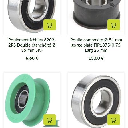
Ajouter au panier
Ajouter
Roulement à billes 6202-
Poulie composite Ø 51 mm
2RS Double étanchéité Ø
gorge plate FIP1875-0.75
35 mm SKF
Larg 25 mm
6,60 €
15,00 €
Ajouter au panier
Ajouter