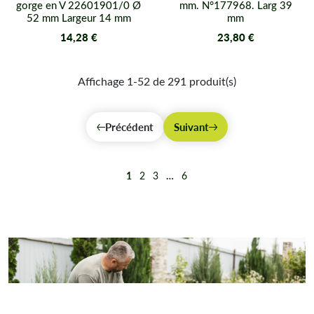
gorge en V 22601901/0 Ø
mm. N°177968. Larg 39
52 mm Largeur 14 mm
mm
14,28 €
23,80 €
Affichage 1-52 de 291 produit(s)
Précédent
Suivant
1
2
3
…
6