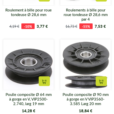
Ajouter au panier
Ajouter
Matijardin
Roulement à bille pour roue
Roulements à bille pour
Bref, nous n’attendons plus que vous.
tondeuse Ø 28,6 mm
roue tondeuse Ø 28,6 mm
par 4
3,77 €
7,53 €
4,19 €
-10%
16,73 €
-55%
Ajouter au panier
Ajouter
Poulie composite Ø 64 mm
Poulie composite Ø 90 mm
à gorge en V, VIP2500-
à gorge en V VIP3560-
2.740, larg 19 mm
3.585 Larg 20 mm
14,28 €
18,84 €