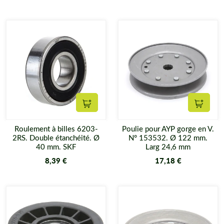
Ajouter au panier
Ajouter
Roulement à billes 6203-
Poulie pour AYP gorge en V.
2RS. Double étanchéité. Ø
N° 153532. Ø 122 mm.
40 mm. SKF
Larg 24,6 mm
8,39 €
17,18 €