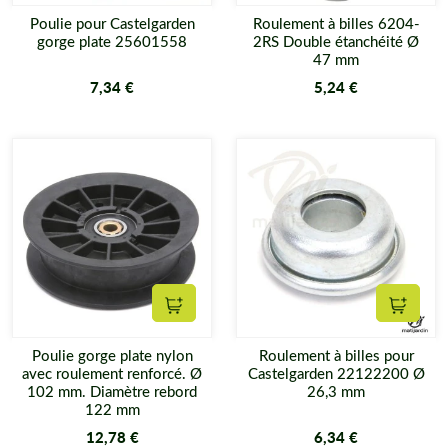
Poulie pour Castelgarden
Roulement à billes 6204-
gorge plate 25601558
2RS Double étanchéité Ø
47 mm
7,34 €
5,24 €
Ajouter au panier
Ajouter
Poulie gorge plate nylon
Roulement à billes pour
avec roulement renforcé. Ø
Castelgarden 22122200 Ø
102 mm. Diamètre rebord
26,3 mm
122 mm
12,78 €
6,34 €