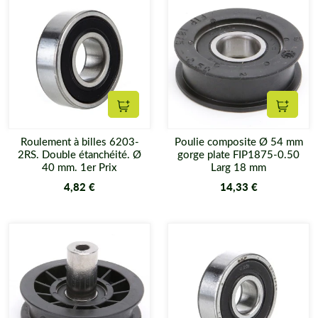
Ajouter au panier
Ajouter
Roulement à billes 6203-
Poulie composite Ø 54 mm
2RS. Double étanchéité. Ø
gorge plate FIP1875-0.50
40 mm. 1er Prix
Larg 18 mm
4,82 €
14,33 €