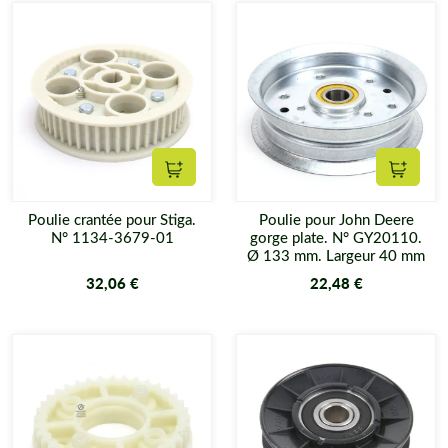
Ajouter au panier
Ajouter
Poulie crantée pour Stiga.
Poulie pour John Deere
N° 1134-3679-01
gorge plate. N° GY20110.
Ø 133 mm. Largeur 40 mm
32,06 €
22,48 €