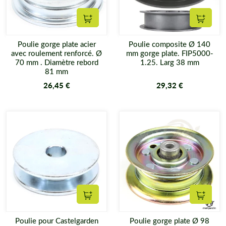
Ajouter au panier
Ajouter
Poulie gorge plate acier
Poulie composite Ø 140
avec roulement renforcé. Ø
mm gorge plate. FIP5000-
70 mm . Diamètre rebord
1.25. Larg 38 mm
81 mm
26,45 €
29,32 €
Ajouter au panier
Ajouter
Poulie pour Castelgarden
Poulie gorge plate Ø 98