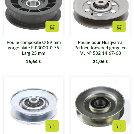
Ajouter au panier
Ajouter
Poulie composite Ø 89 mm
Poulie pour Husqvarna,
gorge plate FIP3000-0.75
Partner, Jonsered gorge en
Larg 25 mm
V . N° 532 14 67-63
16,64 €
21,06 €
Ajouter au panier
Ajouter