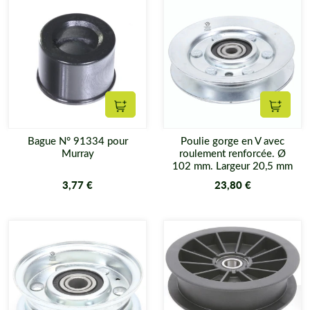
Ajouter au panier
Ajouter
Bague N° 91334 pour
Poulie gorge en V avec
Murray
roulement renforcée. Ø
102 mm. Largeur 20,5 mm
3,77 €
23,80 €