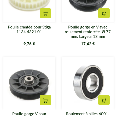
Ajouter au panier
Ajouter
Poulie crantée pour Stiga
Poulie gorge en V avec
1134 4321 01
roulement renforcée. Ø 77
mm. Largeur 13 mm
9,76 €
17,42 €
Ajouter au panier
Ajouter
Poulie gorge V pour
Roulement à billes 6001-