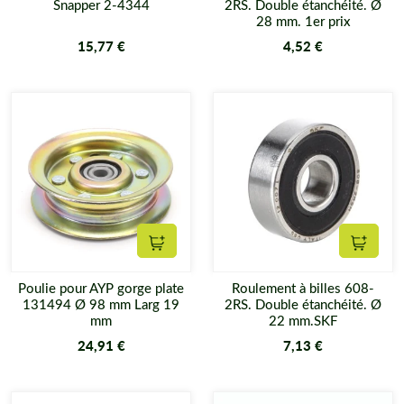
Snapper 2-4344
2RS. Double étanchéité. Ø
28 mm. 1er prix
15,77 €
4,52 €
Ajouter au panier
Ajouter
Poulie pour AYP gorge plate
Roulement à billes 608-
131494 Ø 98 mm Larg 19
2RS. Double étanchéité. Ø
mm
22 mm.SKF
24,91 €
7,13 €