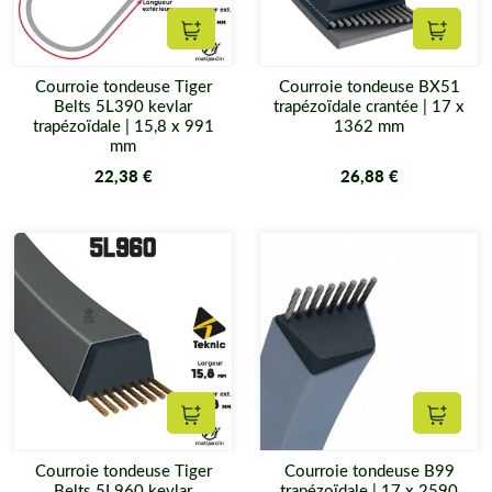
Ajouter au panier
Ajouter
Courroie tondeuse Tiger
Courroie tondeuse BX51
Belts 5L390 kevlar
trapézoïdale crantée | 17 x
trapézoïdale | 15,8 x 991
1362 mm
mm
22,38 €
26,88 €
Ajouter au panier
Ajouter
Courroie tondeuse Tiger
Courroie tondeuse B99
Belts 5L960 kevlar
trapézoïdale | 17 x 2590