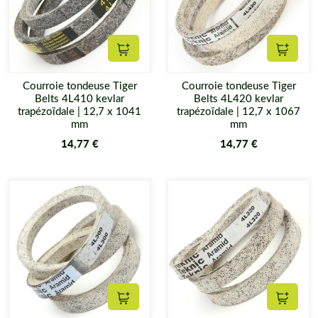
qualités au prix le plus bas.
Ajouter au panier
Ajouter
Courroie tondeuse Tiger
Courroie tondeuse Tiger
Belts 4L410 kevlar
Belts 4L420 kevlar
trapézoïdale | 12,7 x 1041
trapézoïdale | 12,7 x 1067
mm
mm
14,77 €
14,77 €
Ajouter au panier
Ajouter