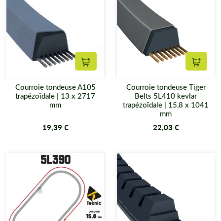
Ajouter au panier
Ajouter
Courroie tondeuse A105
Courroie tondeuse Tiger
trapézoïdale | 13 x 2717
Belts 5L410 kevlar
mm
trapézoïdale | 15,8 x 1041
mm
19,39 €
22,03 €