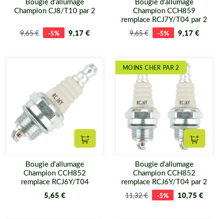
Bougie d'allumage
Bougie d'allumage
Champion CJ8/T10 par 2
Champion CCH859
remplace RCJ7Y/T04 par 2
9,17 €
9,17 €
9,65 €
-5%
9,65 €
-5%
MOINS CHER PAR 2
Ajouter au panier
Ajouter
Bougie d'allumage
Bougie d'allumage
Champion CCH852
Champion CCH852
remplace RCJ6Y/T04
remplace RCJ6Y/T04 par 2
5,65 €
10,75 €
11,32 €
-5%