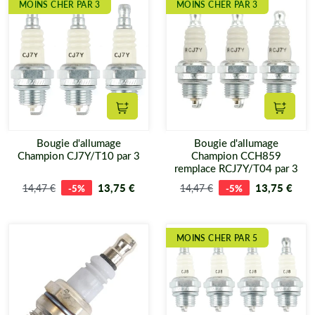
MOINS CHER PAR 3
MOINS CHER PAR 3
Ajouter au panier
Ajouter
Bougie d'allumage
Bougie d'allumage
Champion CJ7Y/T10 par 3
Champion CCH859
remplace RCJ7Y/T04 par 3
13,75 €
13,75 €
14,47 €
-5%
14,47 €
-5%
MOINS CHER PAR 5