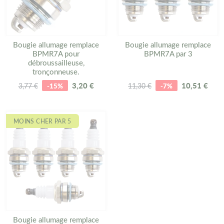
Bougie allumage remplace
Bougie allumage remplace
BPMR7A pour
BPMR7A par 3
débroussailleuse,
tronçonneuse.
3,20 €
10,51 €
3,77 €
-15%
11,30 €
-7%
MOINS CHER PAR 5
Bougie allumage remplace