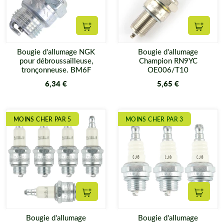
Ajouter au panier
Ajouter
Bougie d'allumage NGK
Bougie d'allumage
pour débroussailleuse,
Champion RN9YC
tronçonneuse. BM6F
OE006/T10
6,34 €
5,65 €
MOINS CHER PAR 5
MOINS CHER PAR 3
Ajouter au panier
Ajouter
Bougie d'allumage
Bougie d'allumage