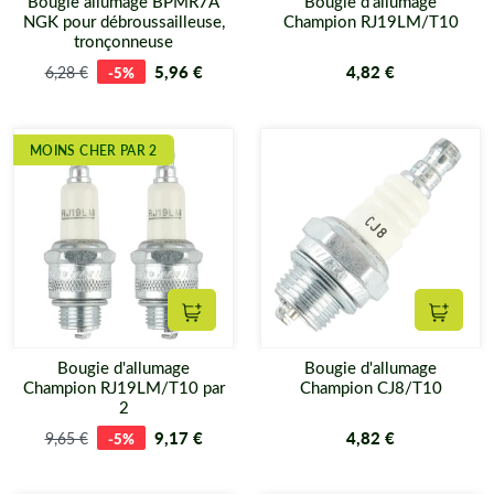
Bougie allumage BPMR7A
Bougie d'allumage
NGK pour débroussailleuse,
Champion RJ19LM/T10
tronçonneuse
5,96 €
4,82 €
6,28 €
-5%
MOINS CHER PAR 2
Ajouter au panier
Ajouter
Bougie d'allumage
Bougie d'allumage
Champion RJ19LM/T10 par
Champion CJ8/T10
2
9,17 €
4,82 €
9,65 €
-5%