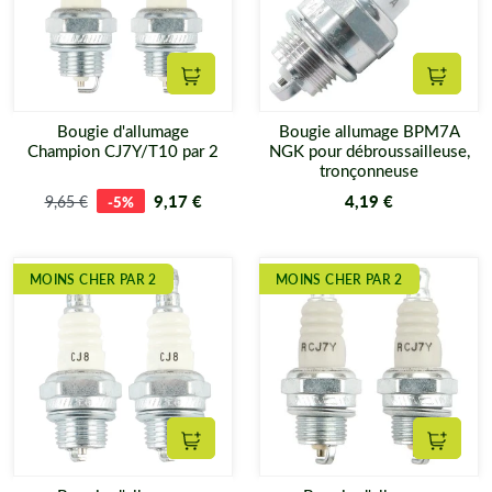
Ajouter au panier
Ajouter
Bougie d'allumage
Bougie allumage BPM7A
Champion CJ7Y/T10 par 2
NGK pour débroussailleuse,
tronçonneuse
9,17 €
4,19 €
9,65 €
-5%
MOINS CHER PAR 2
MOINS CHER PAR 2
Ajouter au panier
Ajouter