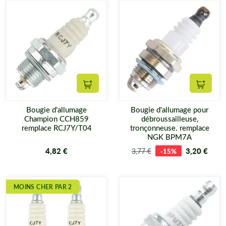
Ajouter au panier
Ajouter
Bougie d'allumage
Bougie d'allumage pour
Champion CCH859
débroussailleuse,
remplace RCJ7Y/T04
tronçonneuse. remplace
NGK BPM7A
4,82 €
3,20 €
3,77 €
-15%
MOINS CHER PAR 2