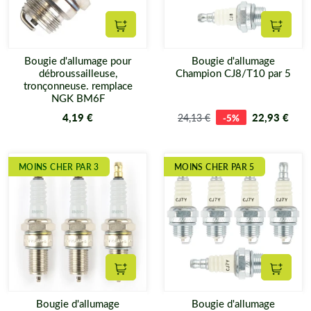
Ajouter au panier
Ajouter
Bougie d'allumage pour
Bougie d'allumage
débroussailleuse,
Champion CJ8/T10 par 5
tronçonneuse. remplace
NGK BM6F
4,19 €
22,93 €
24,13 €
-5%
MOINS CHER PAR 3
MOINS CHER PAR 5
Ajouter au panier
Ajouter
Bougie d'allumage
Bougie d'allumage