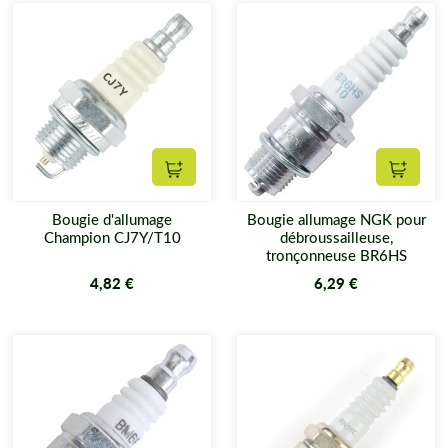
Ajouter au panier
Ajouter
Bougie d'allumage
Bougie allumage NGK pour
Champion CJ7Y/T10
débroussailleuse,
tronçonneuse BR6HS
4,82 €
6,29 €