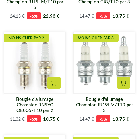
Champion RJ19LM/T10 par
Champion CJ8/T10 par 3
5
22,93 €
13,75 €
24,13 €
-5%
14,47 €
-5%
MOINS CHER PAR 2
MOINS CHER PAR 3
Ajouter au panier
Ajouter
Bougie d'allumage
Bougie d'allumage
Champion RN9YC
Champion RJ19LM/T10 par
OE006/T10 par 2
3
10,75 €
13,75 €
11,32 €
-5%
14,47 €
-5%