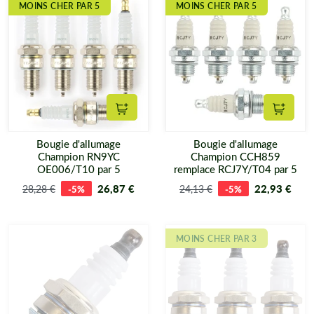
MOINS CHER PAR 5
MOINS CHER PAR 5
Ajouter au panier
Ajouter
Bougie d'allumage
Bougie d'allumage
Champion RN9YC
Champion CCH859
OE006/T10 par 5
remplace RCJ7Y/T04 par 5
26,87 €
22,93 €
28,28 €
-5%
24,13 €
-5%
MOINS CHER PAR 3