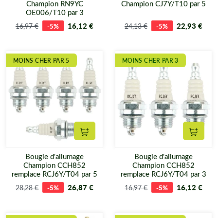
Champion RN9YC
Champion CJ7Y/T10 par 5
OE006/T10 par 3
16,12 €
22,93 €
16,97 €
-5%
24,13 €
-5%
MOINS CHER PAR 5
MOINS CHER PAR 3
Ajouter au panier
Ajouter
Bougie d'allumage
Bougie d'allumage
Champion CCH852
Champion CCH852
remplace RCJ6Y/T04 par 5
remplace RCJ6Y/T04 par 3
26,87 €
16,12 €
28,28 €
-5%
16,97 €
-5%