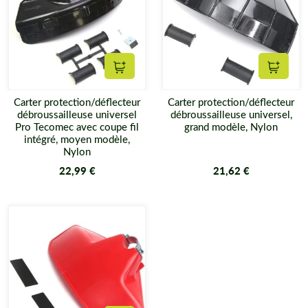
Pour une sécurité totale lors de vos travaux, complétez votre
équipement avec notre sélection dédiée à la
protection
physique
(casques, harnais, gants et accessoires de sécurité).
Ajouter au panier
Ajouter
Carter protection/déflecteur
Carter protection/déflecteur
débroussailleuse universel
débroussailleuse universel,
Pro Tecomec avec coupe fil
grand modèle, Nylon
intégré, moyen modèle,
Nylon
22,99 €
21,62 €