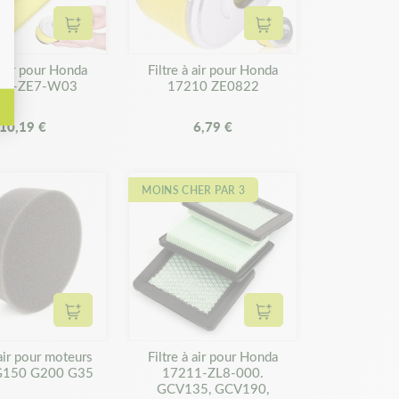
Ajouter au panier
Ajouter au panier
à air pour Honda
Filtre à air pour Honda
11-ZE7-W03
17210 ZE0822
10,19 €
6,79 €
MOINS CHER PAR 3
Ajouter au panier
Ajouter au panier
 air pour moteurs
Filtre à air pour Honda
G150 G200 G35
17211-ZL8-000.
GCV135, GCV190,