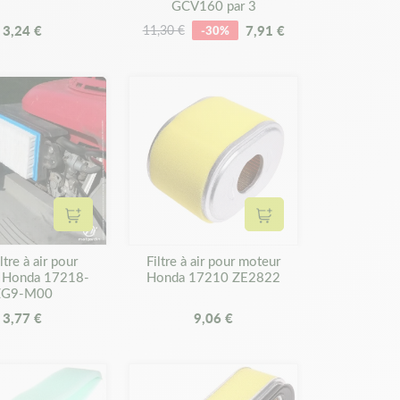
GCV160 par 3
3,24 €
7,91 €
11,30 €
-30%
Ajouter au panier
Ajouter au panier
ltre à air pour
Filtre à air pour moteur
 Honda 17218-
Honda 17210 ZE2822
ZG9-M00
3,77 €
9,06 €