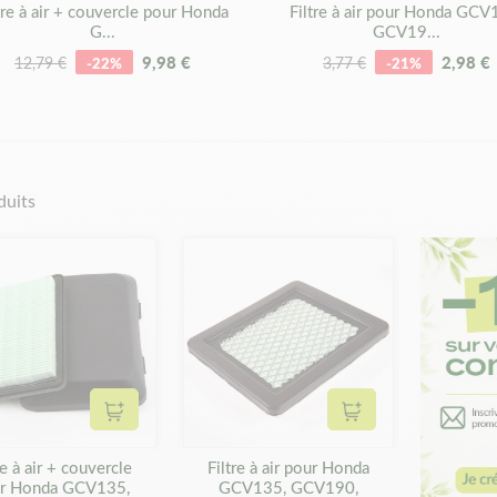
tre à air + couvercle pour Honda
Filtre à air pour Honda GCV
G...
GCV19...
9,98 €
2,98 €
12,79 €
-22%
3,77 €
-21%
duits
Ajouter au panier
Ajouter au panier
re à air + couvercle
Filtre à air pour Honda
r Honda GCV135,
GCV135, GCV190,