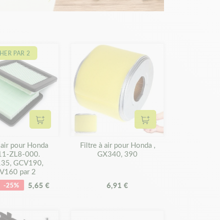
HER PAR 2
Ajouter au panier
Ajouter au panier
à air pour Honda
Filtre à air pour Honda ,
11-ZL8-000.
GX340, 390
35, GCV190,
V160 par 2
5,65 €
6,91 €
-25%