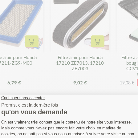
Ajouter au panier
Ajouter au panier
re à air pour Honda
Filtre à air pour Honda
Filtre à
7211-ZG9-M00
17210 ZE7013, 17210
bougi
ZE7003
GCV1
6,79 €
9,02 €
19,08 €