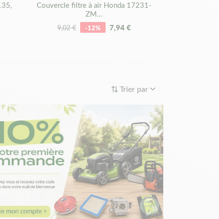
135,
Couvercle filtre à air Honda 17231-
Filtre à ai
ZM...
88
7,94 €
1
9,02 €
-12%
Trier par