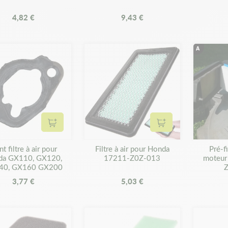
4,82 €
9,43 €
Ajouter au panier
Ajouter au panier
nt filtre à air pour
Filtre à air pour Honda
Pré-fi
da GX110, GX120,
17211-Z0Z-013
moteur
40, GX160 GX200
3,77 €
5,03 €