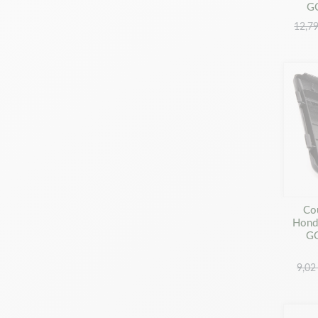
G
12,79
Cou
Hond
GC
9,02