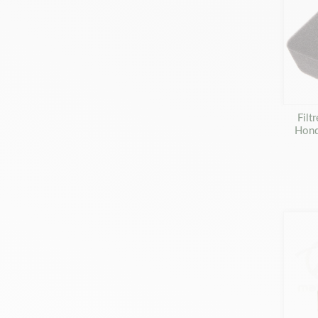
Filt
Hon