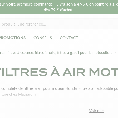
sur votre première commande - Livraison à 4,95 € en point relais, o
dès 79 € d’achat !
PROMOTIONS
CONSEILS
CONTACT
à air, filtres à essence, filtres à huile, filtres à gasoil pour la motoculture
FILTRES À AIR M
omplète de filtres à air pour moteur Honda, Filtre à air adaptable po
ture chez Matijardin
Voir plus