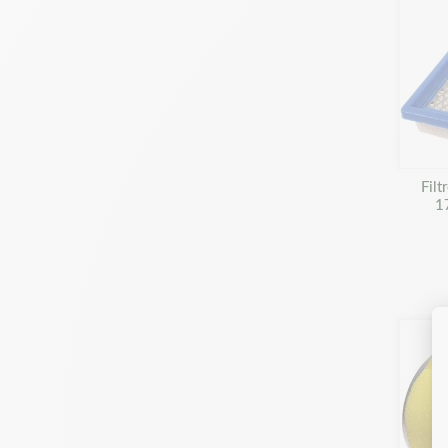
Filt
1