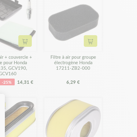
Ajouter au panier
Ajouter au panier
 air + couvercle +
Filtre à air pour groupe
e pour Honda
électrogène Honda
35, GCV190,
17211-ZB2-000
GCV160
14,31 €
6,29 €
-25%