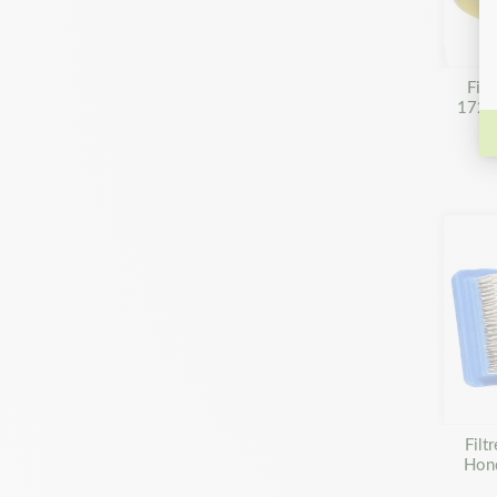
Filt
1721
Filt
Hon