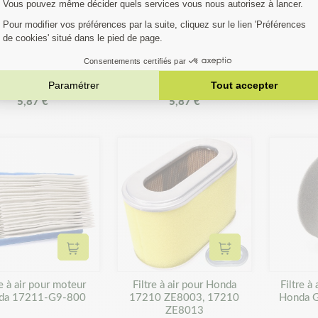
Ajouter au panier
Ajouter au panier
re à air pour Honda
Filtre à air pour Honda
Filtre 
0 ZE1821, 172210
17-211-ZG1-700
17-2
ZE1822
5,87 €
5,87 €
Ajouter au panier
Ajouter au panier
re à air pour moteur
Filtre à air pour Honda
Filtre à
da 17211-G9-800
17210 ZE8003, 17210
Honda 
ZE8013