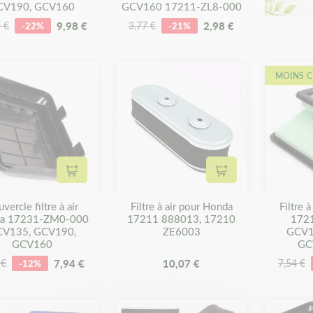
CV190, GCV160
GCV160 17211-ZL8-000
9,98 €
2,98 €
 €
-22%
3,77 €
-21%
MOINS C
Ajouter au panier
Ajouter au panier
vercle filtre à air
Filtre à air pour Honda
Filtre 
a 17231-ZM0-000
17211 888013, 17210
172
V135, GCV190,
ZE6003
GCV1
GCV160
GC
7,94 €
10,07 €
 €
-12%
7,54 €