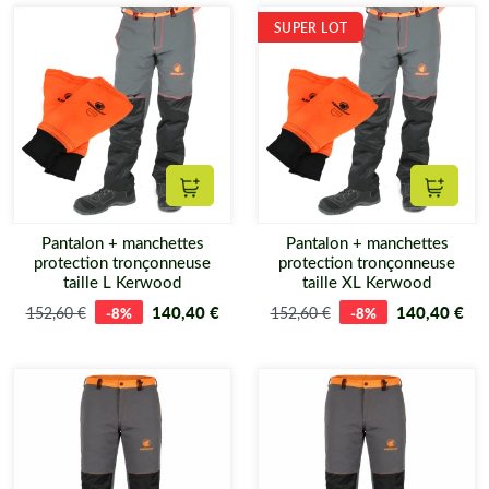
SUPER LOT
Ajouter au panier
Ajouter
Pantalon + manchettes
Pantalon + manchettes
protection tronçonneuse
protection tronçonneuse
taille L Kerwood
taille XL Kerwood
140,40 €
140,40 €
152,60 €
-8%
152,60 €
-8%