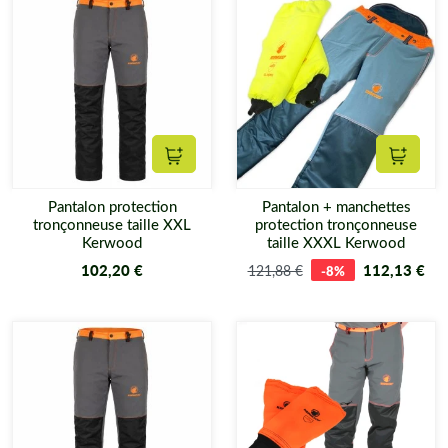
Ajouter au panier
Ajouter
Pantalon protection
Pantalon + manchettes
tronçonneuse taille XXL
protection tronçonneuse
Kerwood
taille XXXL Kerwood
102,20 €
112,13 €
121,88 €
-8%