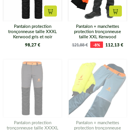
Ajouter au panier
Ajouter
Pantalon protection
Pantalon + manchettes
tronçonneuse taille XXXL
protection tronçonneuse
Kerwood gris et noir
taille XXL Kerwood
98,27 €
112,13 €
121,88 €
-8%
Pantalon protection
Pantalon + manchettes
tronçonneuse taille XXXXL
protection tronçonneuse