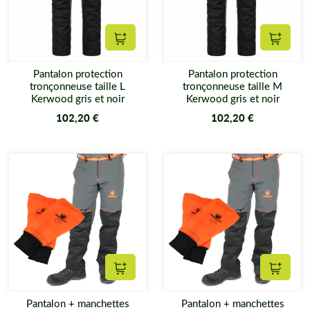
Ajouter au panier
Ajouter
Pantalon protection
Pantalon protection
tronçonneuse taille L
tronçonneuse taille M
Kerwood gris et noir
Kerwood gris et noir
102,20 €
102,20 €
Ajouter au panier
Ajouter
Pantalon + manchettes
Pantalon + manchettes