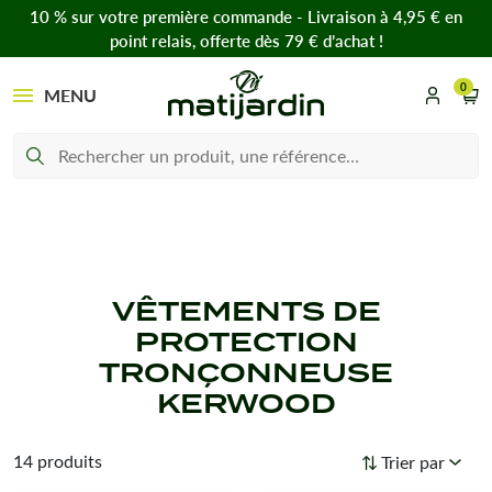
10 % sur votre première commande - Livraison à 4,95 € en
point relais, offerte dès 79 € d’achat !
0
MENU
VÊTEMENTS DE
PROTECTION
TRONÇONNEUSE
KERWOOD
14 produits
Trier par