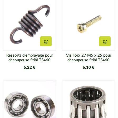
Ajouter au panier
Ajouter
Ressorts d'embrayage pour
Vis Torx 27 M5 x 25 pour
découpeuse Stihl TS460
découpeuse Stihl TS460
5,22 €
6,10 €