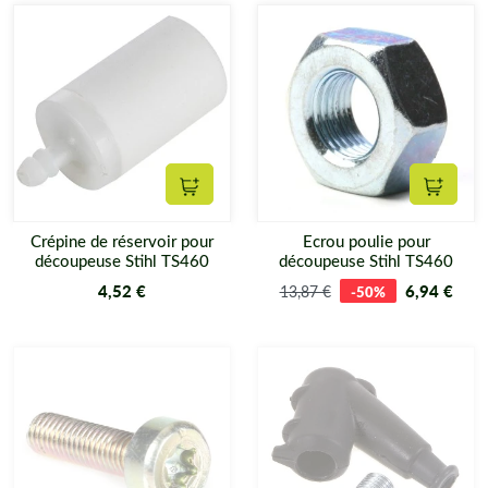
Ajouter au panier
Ajouter
Crépine de réservoir pour
Ecrou poulie pour
découpeuse Stihl TS460
découpeuse Stihl TS460
4,52 €
6,94 €
13,87 €
-50%