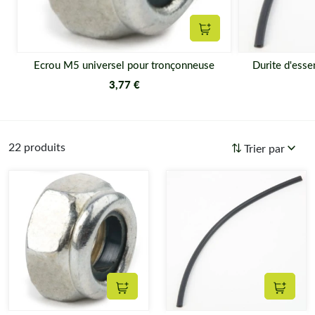
Ajouter au panier
Ecrou M5 universel pour tronçonneuse
Durite d'esse
3,77 €
22 produits
Trier par
Ajouter au panier
Ajouter