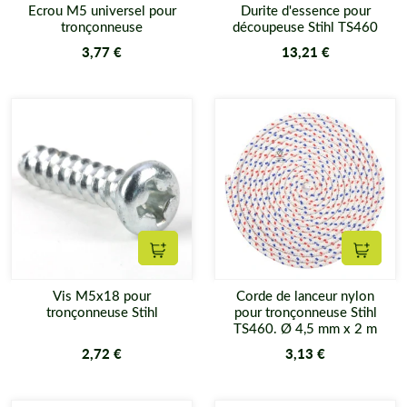
Ecrou M5 universel pour
Durite d'essence pour
tronçonneuse
découpeuse Stihl TS460
3,77 €
13,21 €
Ajouter au panier
Ajouter
Vis M5x18 pour
Corde de lanceur nylon
tronçonneuse Stihl
pour tronçonneuse Stihl
TS460. Ø 4,5 mm x 2 m
2,72 €
3,13 €