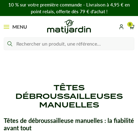
10 % sur votre première commande - Livraison à 4,95 € en
point relais, offerte dès 79 € d’achat !
0
MENU
TÊTES
DÉBROUSSAILLEUSES
MANUELLES
Têtes de débroussailleuse manuelles : la fiabilité
avant tout