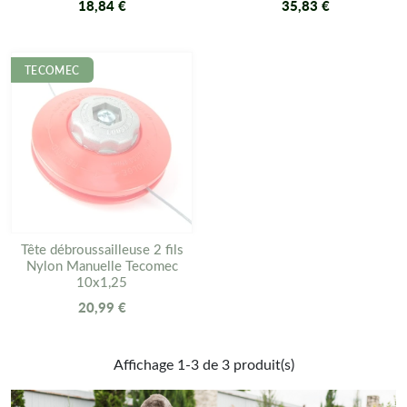
Maîtrise totale :
Vous ajustez vous-même la longueur de
18,84 €
35,83 €
votre fil avant qu'il ne s'use, garantissant une coupe
toujours précise.
TECOMEC
C'est le choix malin pour les utilisateurs qui veulent un matériel
fiable, capable de durer des années sans entretien complexe.
Besoin de réparer votre équipement ? Retrouvez également
toutes nos
pièces de rechange pour têtes de débroussailleuse
(œillets, écrous, adaptateurs, vis).
Tête débroussailleuse 2 fils
Nylon Manuelle Tecomec
10x1,25
20,99 €
Affichage 1-3 de 3 produit(s)