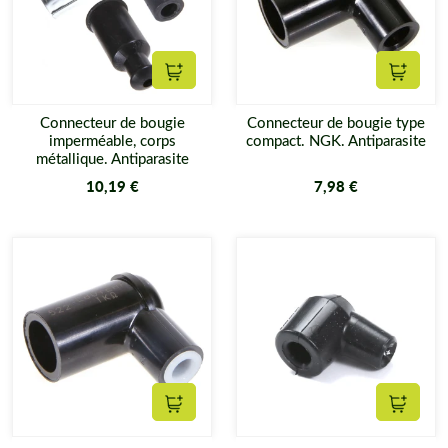
Ajouter au panier
Ajouter
Connecteur de bougie
Connecteur de bougie type
imperméable, corps
compact. NGK. Antiparasite
métallique. Antiparasite
10,19 €
7,98 €
Ajouter au panier
Ajouter