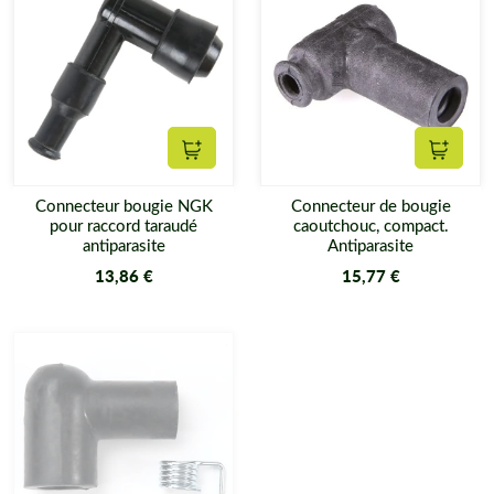
Ajouter au panier
Ajouter
Connecteur bougie NGK
Connecteur de bougie
pour raccord taraudé
caoutchouc, compact.
antiparasite
Antiparasite
13,86 €
15,77 €