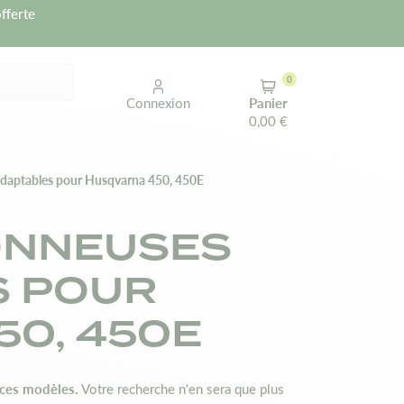
fferte
0
Connexion
Panier
0,00 €
adaptables pour Husqvarna 450, 450E
ONNEUSES
S POUR
0, 450E
 ces modèles.
Votre recherche n'en sera que plus