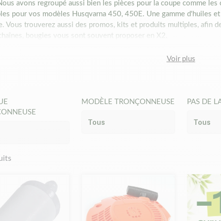
 Nous avons regroupé aussi bien les pièces pour la coupe comme les c
les pour vos modèles Husqvarna 450, 450E. Une gamme d'huiles et d
e. Vous trouverez aussi des promos, kits et produits multiples, afin
, chaînes, bougies vous sont souvent proposer en X2.
érences ne sont pas des pièces originales.
Nous ne vendons pas de 
ces Matijardin sont dans la grande majorité des pièces adaptables o
Voir plus
neuses, nous avons mentionné la marque ou le numéro d'origine pour e
t donc se produire avec la marque d'origine Husqvarna.
ces sont techniques et offrent un rapport qualité/prix exceptionnel.
din.
UE
MODÈLE TRONÇONNEUSE
PAS DE L
07/09/2021
ÇONNEUSE
uits