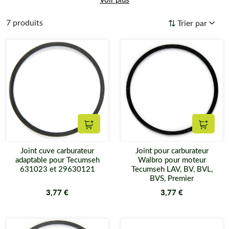
7 produits
Trier par
Ajouter au panier
Ajouter
Joint cuve carburateur
Joint pour carburateur
adaptable pour Tecumseh
Walbro pour moteur
631023 et 29630121
Tecumseh LAV, BV, BVL,
BVS, Premier
3,77 €
3,77 €