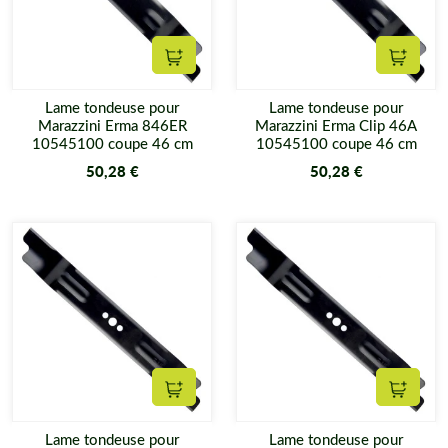
Ajouter au panier
Ajouter
Lame tondeuse pour
Lame tondeuse pour
Marazzini Erma 846ER
Marazzini Erma Clip 46A
10545100 coupe 46 cm
10545100 coupe 46 cm
50,28 €
50,28 €
Ajouter au panier
Ajouter
Lame tondeuse pour
Lame tondeuse pour