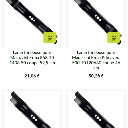
Ajouter au panier
Ajouter
Lame tondeuse pour
Lame tondeuse pour
Marazzini Erma 853 10
Marazzini Erma Primavera
1408 50 coupe 52,5 cm
500 10120680 coupe 46
cm
21,06 €
50,28 €