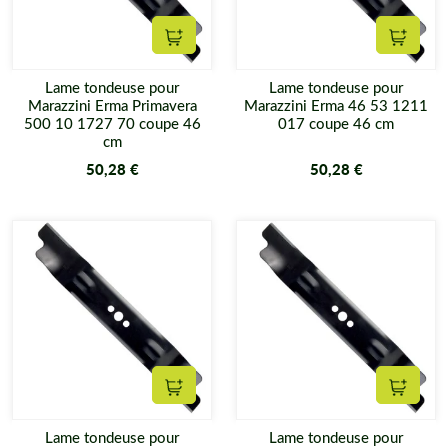
Ajouter au panier
Ajouter
Lame tondeuse pour
Lame tondeuse pour
Marazzini Erma Primavera
Marazzini Erma 46 53 1211
500 10 1727 70 coupe 46
017 coupe 46 cm
cm
50,28 €
50,28 €
Ajouter au panier
Ajouter
Lame tondeuse pour
Lame tondeuse pour