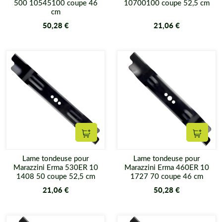
500 10545100 coupe 46
10700100 coupe 52,5 cm
cm
50,28 €
21,06 €
Ajouter au panier
Ajouter
Lame tondeuse pour
Lame tondeuse pour
Marazzini Erma 530ER 10
Marazzini Erma 460ER 10
1408 50 coupe 52,5 cm
1727 70 coupe 46 cm
21,06 €
50,28 €