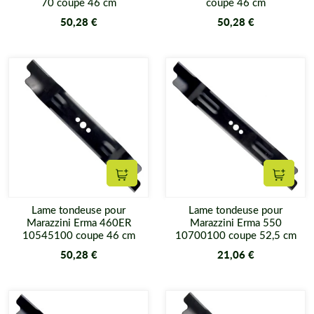
70 coupe 46 cm
coupe 46 cm
50,28 €
50,28 €
Ajouter au panier
Ajouter
Lame tondeuse pour
Lame tondeuse pour
Marazzini Erma 460ER
Marazzini Erma 550
10545100 coupe 46 cm
10700100 coupe 52,5 cm
50,28 €
21,06 €