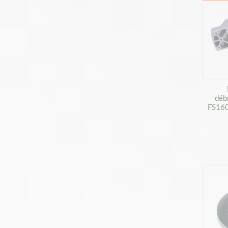
déb
FS160