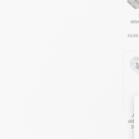
déb
18,88
Ada
débro
10x