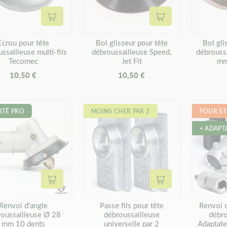
Ajouter au panier
Ajouter au panier
Ecrou pour tête
Bol glisseur pour tête
Bol gli
ssailleuse multi-fils
débroussailleuse Speed,
débrouss
Tecomec
Jet Fit
mm
10,50 €
10,50 €
ITÉ PRO
MOINS CHER PAR 2
POUR ST
+ ADAPT
Ajouter au panier
Ajouter au panier
Renvoi d'angle
Passe fils pour tête
Renvoi d
roussailleuse Ø 28
débroussailleuse
débro
mm 10 dents
universelle par 2
Adaptate