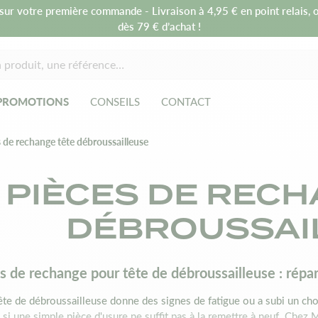
sur votre première commande - Livraison à 4,95 € en point relais, o
dès 79 € d’achat !
PROMOTIONS
CONSEILS
CONTACT
 de rechange tête débroussailleuse
PIÈCES DE RECH
DÉBROUSSAI
s de rechange pour tête de débroussailleuse : répare
ête de débroussailleuse donne des signes de fatigue ou a subi un cho
z si une simple pièce d'usure ne suffit pas à la remettre à neuf. Chez 