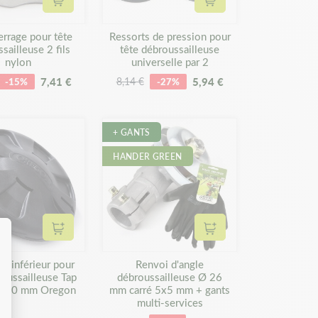
Ajouter au panier
Ajouter au panier
errage pour tête
Ressorts de pression pour
sailleuse 2 fils
tête débroussailleuse
nylon
universelle par 2
7,41 €
5,94 €
-15%
8,14 €
-27%
+ GANTS
HANDER GREEN
Ajouter au panier
Ajouter au panier
e inférieur pour
Renvoi d'angle
roussailleuse Tap
débroussailleuse Ø 26
 130 mm Oregon
mm carré 5x5 mm + gants
multi-services