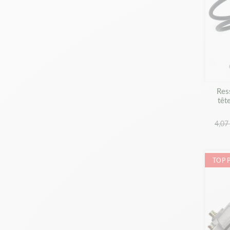
Res
têt
4,07
TOP 