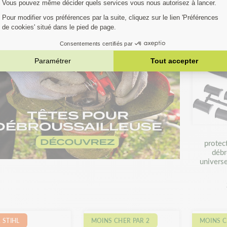
4,82 €
12,17 €
protec
débr
universe
 STIHL
MOINS CHER PAR 2
MOINS C