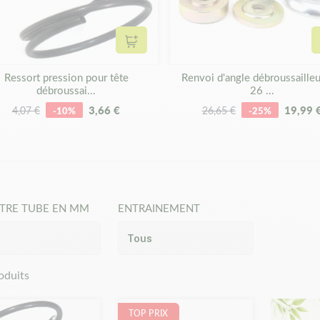
d'un conseil pour le diagnostic ?
 hésitez sur le type de tête que vous possédez, nos experts ont rédi
écouvrir les différents types de têtes de débroussailleuse
.
Ajouter au panier
Ressort pression pour tête
Renvoi d'angle débroussaille
débroussai...
26 ...
3,66 €
19,99 
4,07 €
-10%
26,65 €
-25%
TRE TUBE EN MM
ENTRAINEMENT
oduits
TOP PRIX