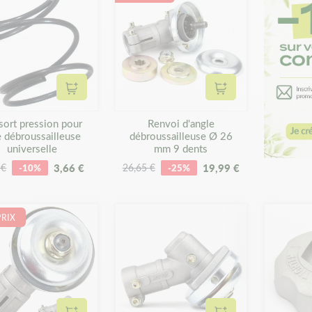
Ajouter au panier
Ajouter au panier
sort pression pour
Renvoi d'angle
e débroussailleuse
débroussailleuse Ø 26
universelle
mm 9 dents
3,66 €
19,99 €
 €
-10%
26,65 €
-25%
PRIX