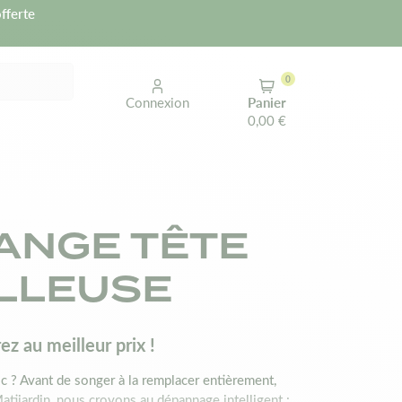
fferte
0
Connexion
Panier
0,00 €
ANGE TÊTE
LLEUSE
z au meilleur prix !
c ? Avant de songer à la remplacer entièrement,
Matijardin, nous croyons au dépannage intelligent :