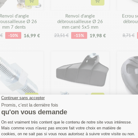
Ajouter au panier
Ajouter au panier
Renvoi d'angle
Renvoi d'angle
Ecrou s
roussailleuse Ø 26
débroussailleuse Ø 26
débrous
mm 7 dents
mm carré 5x5 mm
16,99 €
19,98 €
 €
-10%
23,51 €
-15%
8,71 €
Ajouter au panier
Ajouter au panier
ptateur pour tête
Carter
Couvercl
ussailleuse Mâle Ø
protection/déflecteur
tête déb
1,25 / 8x1,25 mm
débroussailleuse
& Go Ø
universel, Nylon