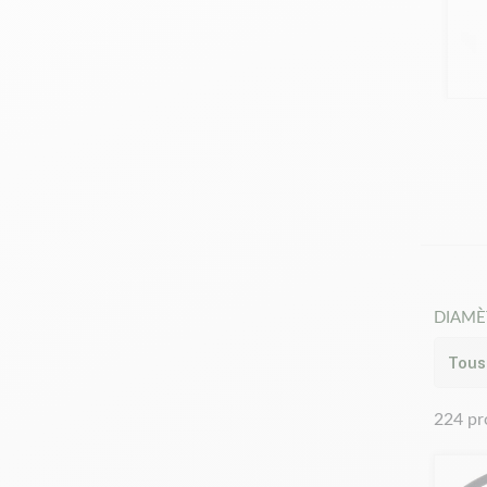
Besoin 
Si vous
clair :
D
DIAMÈ
224 pr