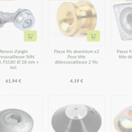
Ajouter au panier
Ajouter au panier
Renvoi d'angle
Passe fils aluminium x2
Passe fi
roussailleuse Stihl
Pour tête
tête d
, FS180 Ø 28 mm +
débroussailleuse 2 fils
bol
61,94 €
4,19 €