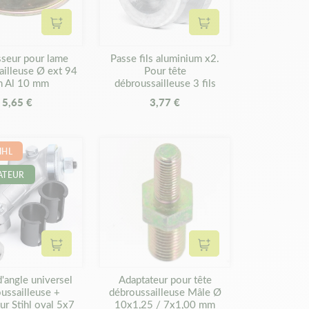
Ajouter au panier
Ajouter au panier
sseur pour lame
Passe fils aluminium x2.
ailleuse Ø ext 94
Pour tête
 Al 10 mm
débroussailleuse 3 fils
5,65 €
3,77 €
IHL
ATEUR
Ajouter au panier
Ajouter au panier
'angle universel
Adaptateur pour tête
ussailleuse +
débroussailleuse Mâle Ø
ur Stihl oval 5x7
10x1,25 / 7x1,00 mm