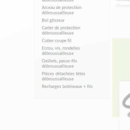
changer
Arceau de protection
débroussailleuse
Éco
Bol glisseur
Carter de protection
débroussailleuse
Une têt
provien
Cutter coupe fil
Ecrou, vis, rondelles
Œill
débroussailleuse
pré
Oeillets, passe-fils
Ress
débroussailleuse
de l
Pièces détachées têtes
Bols
débroussailleuse
perm
Recharges bobineaux + fils
Tou
Que vo
notre c
avons l