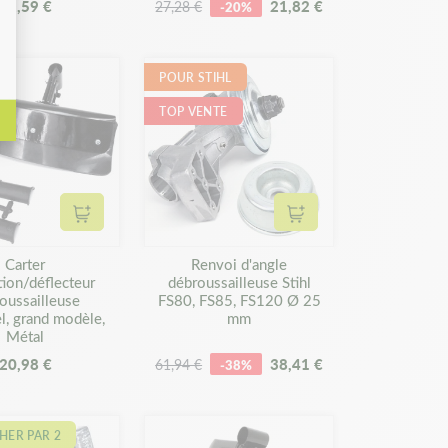
12,59 €
21,82 €
27,28 €
-20%
POUR STIHL
TOP VENTE
Ajouter au panier
Ajouter au panier
Carter
Renvoi d'angle
tion/déflecteur
débroussailleuse Stihl
oussailleuse
FS80, FS85, FS120 Ø 25
l, grand modèle,
mm
Métal
20,98 €
38,41 €
61,94 €
-38%
HER PAR 2