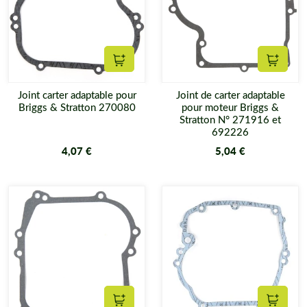
Ajouter au panier
Ajouter
Joint carter adaptable pour
Joint de carter adaptable
Briggs & Stratton 270080
pour moteur Briggs &
Stratton N° 271916 et
692226
4,07 €
5,04 €