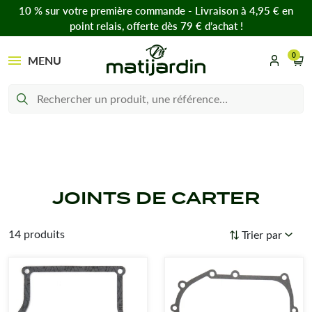
10 % sur votre première commande - Livraison à 4,95 € en
point relais, offerte dès 79 € d’achat !
0
MENU
JOINTS DE CARTER
14 produits
Trier par