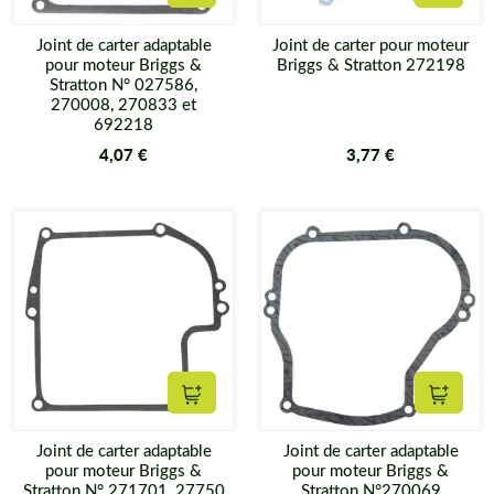
Ajouter au panier
Ajouter
Joint de carter adaptable
Joint de carter pour moteur
pour moteur Briggs &
Briggs & Stratton 272198
Stratton N° 027586,
270008, 270833 et
692218
4,07 €
3,77 €
Ajouter au panier
Ajouter
Joint de carter adaptable
Joint de carter adaptable
pour moteur Briggs &
pour moteur Briggs &
Stratton N° 271701, 27750
Stratton N°270069