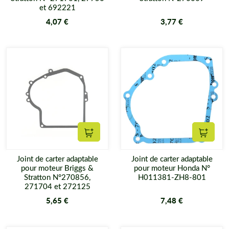
et 692221
4,07 €
3,77 €
Ajouter au panier
Ajouter
Joint de carter adaptable
Joint de carter adaptable
pour moteur Briggs &
pour moteur Honda N°
Stratton N°270856,
H011381-ZH8-801
271704 et 272125
5,65 €
7,48 €