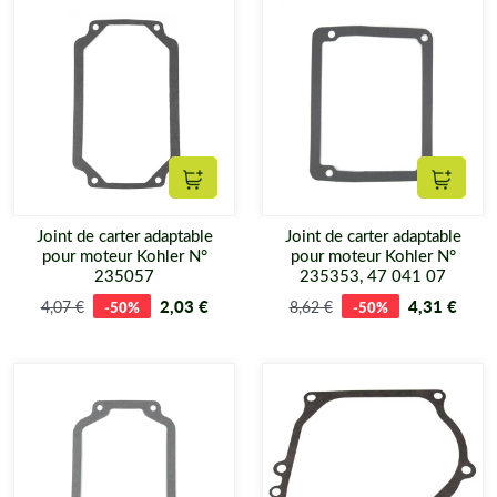
Ajouter au panier
Ajouter
Joint de carter adaptable
Joint de carter adaptable
pour moteur Kohler N°
pour moteur Kohler N°
235057
235353, 47 041 07
2,03 €
4,31 €
4,07 €
-50%
8,62 €
-50%