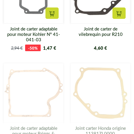
Ajouter au panier
Ajouter
Joint de carter adaptable
Joint de carter de
pour moteur Kohler N° 41-
vilebrequin pour R210
041-03
1,47 €
4,60 €
2,94 €
-50%
Joint de carter adaptable
Joint carter Honda origine
pour moteur Briggs &
11381ZL0000,