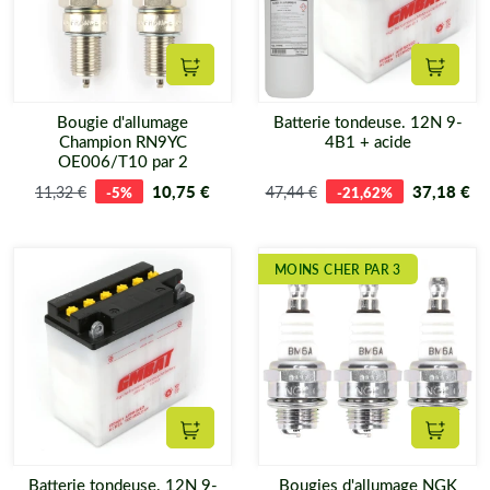
Ajouter au panier
Ajouter
Bougie d'allumage
Batterie tondeuse. 12N 9-
Champion RN9YC
4B1 + acide
OE006/T10 par 2
10,75 €
37,18 €
11,32 €
-5%
47,44 €
-21,62%
MOINS CHER PAR 3
Ajouter au panier
Ajouter
Batterie tondeuse. 12N 9-
Bougies d'allumage NGK