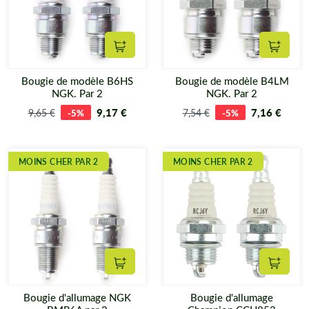
Ajouter au panier
Ajouter
Bougie de modèle B6HS
Bougie de modèle B4LM
NGK. Par 2
NGK. Par 2
9,17 €
7,16 €
9,65 €
-5%
7,54 €
-5%
MOINS CHER PAR 2
MOINS CHER PAR 2
Ajouter au panier
Ajouter
Bougie d'allumage NGK
Bougie d'allumage