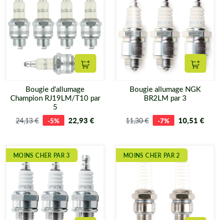
Ajouter au panier
Ajouter
Bougie d'allumage
Bougie allumage NGK
Champion RJ19LM/T10 par
BR2LM par 3
5
22,93 €
10,51 €
24,13 €
-5%
11,30 €
-7%
MOINS CHER PAR 3
MOINS CHER PAR 2