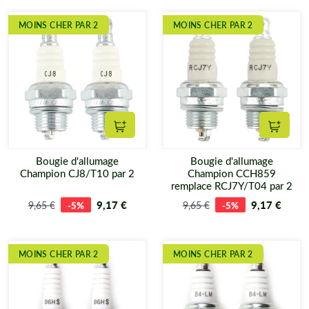
MOINS CHER PAR 2
MOINS CHER PAR 2
Ajouter au panier
Ajouter
Bougie d'allumage
Bougie d'allumage
Champion CJ8/T10 par 2
Champion CCH859
remplace RCJ7Y/T04 par 2
9,17 €
9,17 €
9,65 €
-5%
9,65 €
-5%
MOINS CHER PAR 2
MOINS CHER PAR 2