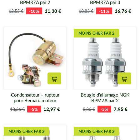
BPMR7A par 2
BPMR7A par 3
11,30 €
16,76 €
12,55 €
-10%
18,83 €
-11%
MOINS CHER PAR 2
Ajouter au panier
Ajouter
Condensateur + rupteur
Bougie d'allumage NGK
pour Bernard moteur
BPM7A par 2
12,97 €
7,95 €
13,66 €
-5%
8,36 €
-5%
MOINS CHER PAR 2
MOINS CHER PAR 2