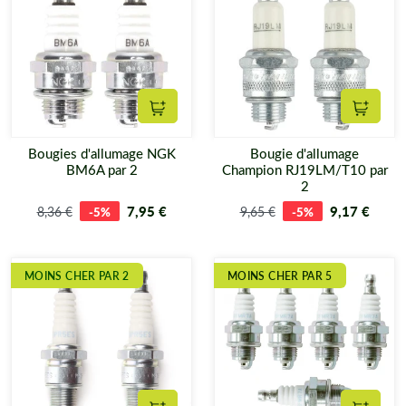
Ajouter au panier
Ajouter
Bougies d'allumage NGK
Bougie d'allumage
BM6A par 2
Champion RJ19LM/T10 par
2
7,95 €
9,17 €
8,36 €
-5%
9,65 €
-5%
MOINS CHER PAR 2
MOINS CHER PAR 5