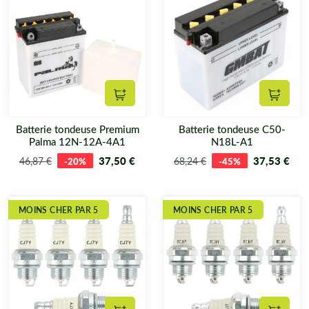
Ajouter au panier
Ajouter
Batterie tondeuse Premium
Batterie tondeuse C50-
Palma 12N-12A-4A1
N18L-A1
37,50 €
37,53 €
46,87 €
-20%
68,24 €
-45%
MOINS CHER PAR 5
MOINS CHER PAR 5