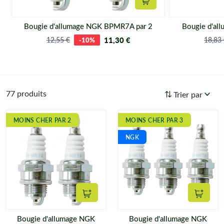
Ajouter au panier
Bougie d'allumage NGK BPMR7A par 2
Bougie d'al
11,30 €
12,55 €
-10%
18,83
77 produits
Trier par
MOINS CHER PAR 2
MOINS CHER PAR 3
NGK
Ajouter au panier
Ajouter
Bougie d'allumage NGK
Bougie d'allumage NGK