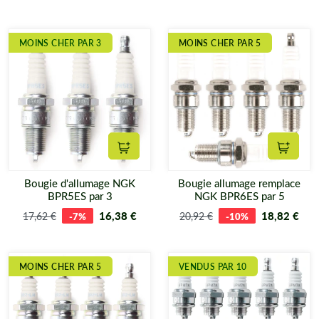
MOINS CHER PAR 3
MOINS CHER PAR 5
Ajouter au panier
Ajouter
Bougie d'allumage NGK
Bougie allumage remplace
BPR5ES par 3
NGK BPR6ES par 5
16,38 €
18,82 €
17,62 €
-7%
20,92 €
-10%
MOINS CHER PAR 5
VENDUS PAR 10