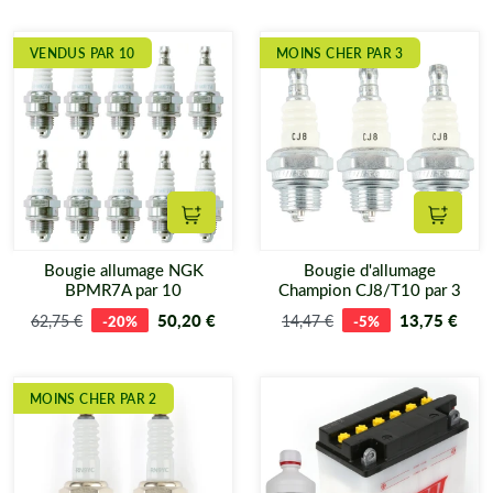
VENDUS PAR 10
MOINS CHER PAR 3
Ajouter au panier
Ajouter
Bougie allumage NGK
Bougie d'allumage
BPMR7A par 10
Champion CJ8/T10 par 3
50,20 €
13,75 €
62,75 €
-20%
14,47 €
-5%
MOINS CHER PAR 2