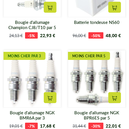
Ajouter au panier
Ajouter
Bougie d'allumage
Batterie tondeuse NS60
Champion CJ8/T10 par 5
22,93 €
48,00 €
24,13 €
-5%
96,00 €
-50%
MOINS CHER PAR 3
MOINS CHER PAR 5
Ajouter au panier
Ajouter
Bougie d'allumage NGK
Bougie d'allumage NGK
BMR6A par 3
BPR6ES par 5
17,68 €
22,01 €
19,01 €
-7%
31,44 €
-30%