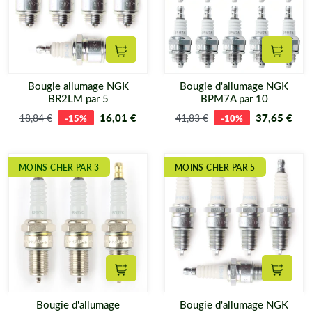
Ajouter au panier
Ajouter
Bougie allumage NGK
Bougie d'allumage NGK
BR2LM par 5
BPM7A par 10
16,01 €
37,65 €
18,84 €
-15%
41,83 €
-10%
MOINS CHER PAR 3
MOINS CHER PAR 5
Ajouter au panier
Ajouter
Bougie d'allumage
Bougie d'allumage NGK