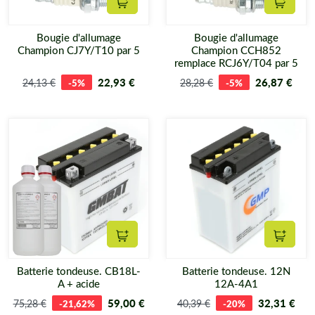
Ajouter au panier
Ajouter
Bougie d'allumage
Bougie d'allumage
Champion CJ7Y/T10 par 5
Champion CCH852
remplace RCJ6Y/T04 par 5
22,93 €
26,87 €
24,13 €
-5%
28,28 €
-5%
Ajouter au panier
Ajouter
Batterie tondeuse. CB18L-
Batterie tondeuse. 12N
A + acide
12A-4A1
59,00 €
32,31 €
75,28 €
-21,62%
40,39 €
-20%