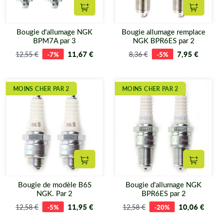
Ajouter au panier
Ajouter
Bougie d'allumage NGK
Bougie allumage remplace
BPM7A par 3
NGK BPR6ES par 2
11,67 €
7,95 €
12,55 €
-7%
8,36 €
-5%
MOINS CHER PAR 2
MOINS CHER PAR 2
Ajouter au panier
Ajouter
Bougie de modèle B6S
Bougie d'allumage NGK
NGK. Par 2
BPR6ES par 2
11,95 €
10,06 €
12,58 €
-5%
12,58 €
-20%