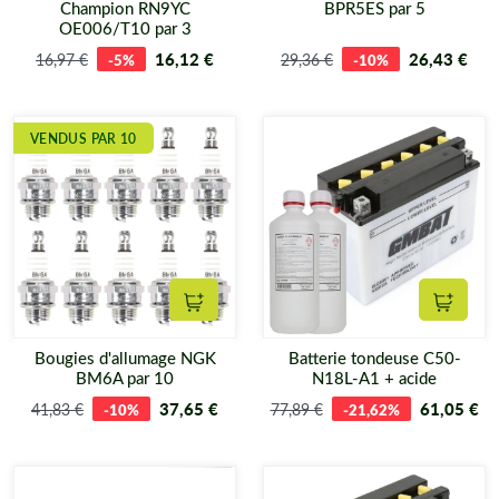
Champion RN9YC
BPR5ES par 5
OE006/T10 par 3
16,12 €
26,43 €
16,97 €
-5%
29,36 €
-10%
VENDUS PAR 10
Ajouter au panier
Ajouter
Bougies d'allumage NGK
Batterie tondeuse C50-
BM6A par 10
N18L-A1 + acide
37,65 €
61,05 €
41,83 €
-10%
77,89 €
-21,62%