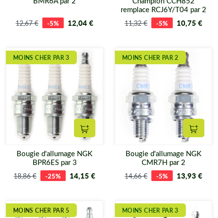
BMR6A par 2
Champion CCH852
remplace RCJ6Y/T04 par 2
12,04 €
10,75 €
12,67 €
-5%
11,32 €
-5%
MOINS CHER PAR 3
MOINS CHER PAR 2
Ajouter au panier
Ajouter
Bougie d'allumage NGK
Bougie d'allumage NGK
BPR6ES par 3
CMR7H par 2
14,15 €
13,93 €
18,86 €
-25%
14,66 €
-5%
MOINS CHER PAR 5
MOINS CHER PAR 3