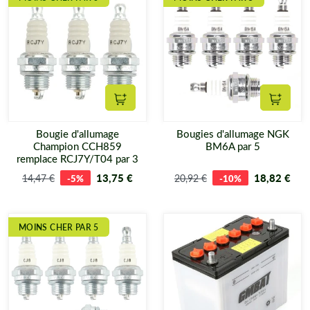
Ajouter au panier
Ajouter
Bougie d'allumage
Bougies d'allumage NGK
Champion CCH859
BM6A par 5
remplace RCJ7Y/T04 par 3
13,75 €
18,82 €
14,47 €
-5%
20,92 €
-10%
MOINS CHER PAR 5