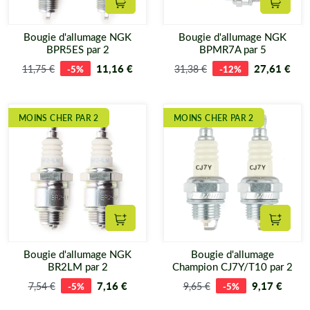
Ajouter au panier
Ajouter
Bougie d'allumage NGK
Bougie d'allumage NGK
BPR5ES par 2
BPMR7A par 5
11,16 €
27,61 €
11,75 €
-5%
31,38 €
-12%
MOINS CHER PAR 2
MOINS CHER PAR 2
Ajouter au panier
Ajouter
Bougie d'allumage NGK
Bougie d'allumage
BR2LM par 2
Champion CJ7Y/T10 par 2
7,16 €
9,17 €
7,54 €
-5%
9,65 €
-5%