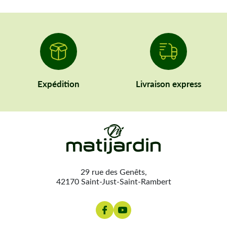
MS640. Hormis les pièces pour le système de carburation, vous
pouvez dénicher sur notre site des pièces pour le moteur et pour
le système de démarrage. Des chaînes et des guides ainsi que
des accessoires y sont également disponibles. Utilisez notre
moteur de recherche pour trouver rapidement les références qui
conviennent à vos outils. Si vous avez besoin de conseil,
n’hésitez pas à nous joindre ! Des professionnels vous
Expédition
Livraison express
accueilleront et aideront avec plaisir.
29 rue des Genêts,
42170 Saint-Just-Saint-Rambert