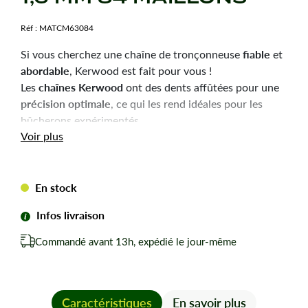
Réf :
MATCM63084
fiable
Si vous cherchez une chaîne de tronçonneuse
et
abordable
, Kerwood est fait pour vous !
chaînes Kerwood
Les
ont des dents affûtées pour une
précision optimale
, ce qui les rend idéales pour les
bûcherons expérimentés.
Durabilité
robustesse
Voir plus
et
sont les qualités principales
de ces chaînes, pour une utilisation efficace et une
longue durée de vie.
En stock
Chaîne tronçonneuse Kerwood pour amateurs avertis
du bûcheronnage.
Infos livraison
Chaîne adaptable à la marque-modèle ci-dessous :
Commandé avant 13h, expédié le jour-même
Pour STIHL MS290.
Pas de votre chaine : 3/8
Jauge ou épaisseur du maillon : 1,6 mm mm.
Nombre de maillons pour cette chaîne : 84
Caractéristiques
En savoir plus