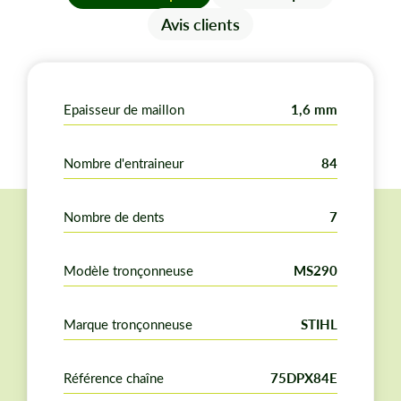
Gouge profil demi carré.
Avis clients
Pour un guide d'une longueur de : 60 cm.
Correspondance Oregon : 75LPX84E
Pour plus de renseignements vous trouverez dans
Epaisseur de maillon
1,6 mm
notre chapitre ci-dessous, en savoir plus, les
informations nécessaires pour conforter votre choix.
Nombre d'entraineur
84
Nombre de dents
7
Modèle tronçonneuse
MS290
Marque tronçonneuse
STIHL
Référence chaîne
75DPX84E