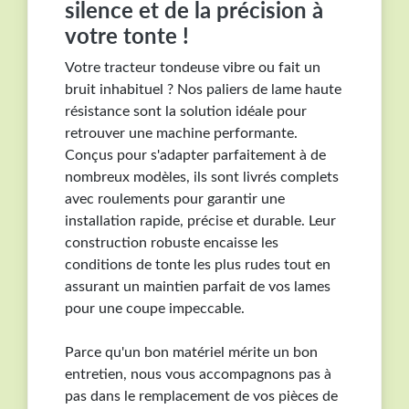
silence et de la précision à
BL1238T, BL12536A, BL12536SB, BL12536SBJ.
votre tonte !
HUSQVARNA CT 130, CT 135, CT 141, CT 150, CT
151, CT 160, CTH 130, CTH 140 TWIN, CTH 150
Votre tracteur tondeuse vibre ou fait un
TWIN, CTH 150XP, CTH 151, CTH 155, CTH 160, CTH
bruit inhabituel ? Nos paliers de lame haute
160 II, CTH 180XP, LR 12, LR 120, LR 121, LR 130, LT
résistance sont la solution idéale pour
120, LT 125, LT 130, LT 151. MC CULLOCH 17107,
retrouver une machine performante.
BA12592RBA, MC115T94, MC1292RB, MC17107,
Conçus pour s'adapter parfaitement à de
M12592RB, M12597HRB, M12597RB, M125B92RB,
nombreux modèles, ils sont livrés complets
M12T92RB, M13592HRB, M13592RB, M13597HRB,
avec roulements pour garantir une
M13597RB, M155-107HRB, M155107HRB,
installation rapide, précise et durable. Leur
M165107HRB, M175H38RB, M185107HRB,
construction robuste encaisse les
M200107HRB. POULAN 1C1A7A, 1D2A3A, 1E2A9A,
conditions de tonte les plus rudes tout en
1H2A9A, 2C3B1A, 2C3B1B, 2D3B3B, 2D3B3C,
assurant un maintien parfait de vos lames
2D3B3D. SENTAR RE1238.
pour une coupe impeccable.
La compatibilité dépend de l'année de fabrication. Un
même modèle peut posséder des paliers différents
Parce qu'un bon matériel mérite un bon
d'une année sur l'autre. Vérifiez vos dimensions,
entretien, nous vous accompagnons pas à
nombre de trous de fixation et références d'origine
pas dans le remplacement de vos pièces de