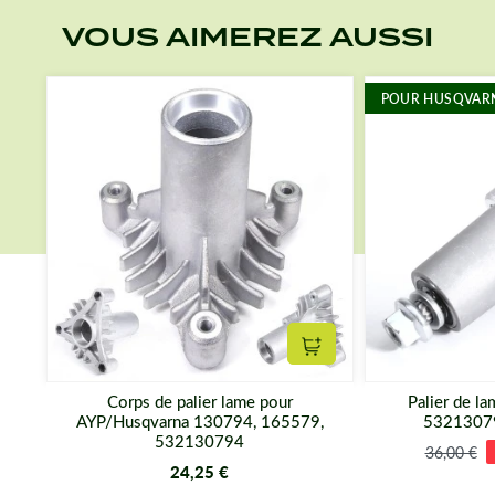
VOUS AIMEREZ AUSSI
POUR HUSQVAR
Ajouter au panier
Corps de palier lame pour
Palier de l
AYP/Husqvarna 130794, 165579,
5321307
532130794
36,00 €
24,25 €