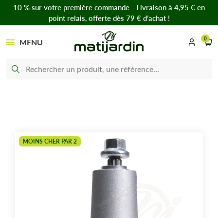
10 % sur votre première commande - Livraison à 4,95 € en
point relais, offerte dès 79 € d’achat !
0
MENU
MOINS CHER PAR 2