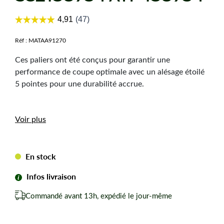
Réf :
MATAA91270
Ces paliers ont été conçus pour garantir une
performance de coupe optimale avec un alésage étoilé
5 pointes pour une durabilité accrue.
Caractéristiques
Voir plus
techniques
En stock
Hauteur du corps :
132 mm
Longueur de l'arbre de pallier :
176 mm
Infos livraison
Fixation de la lame
: 5 pointes en étoile
Entraxe 2 trous de fixation
: 123 mm
Commandé avant 13h, expédié le jour-même
Livré avec écrou de fixation poulie
Vendu par 2