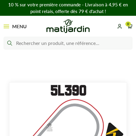
10 % sur votre première commande - Livraison à 4,95 € en
point relais, offerte dès 79 € d’achat !
0
MENU