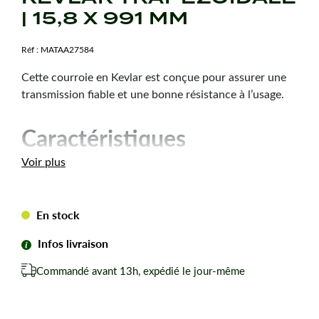
| 15,8 X 991 MM
Réf :
MATAA27584
Cette courroie en Kevlar est conçue pour assurer une
transmission fiable et une bonne résistance à l’usage.
Caractéristiques
techniques
Voir plus
Dimension :
15,8 x 991 mm
Hauteur courroie :
9,5 mm
En stock
Type de courroie :
5L390
Infos livraison
Forme de courroie :
Trapézoïdale
Matière :
Kevlar
Commandé avant 13h, expédié le jour-même
Marque :
Teknic