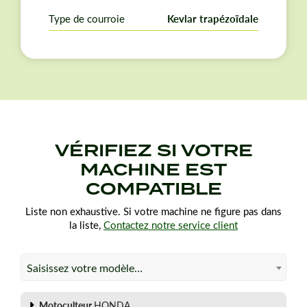
différentes d'une année sur l'autre. Vérifiez vos
dimensions et références d'origine avant de passer
Type de courroie
Kevlar trapézoïdale
commande.
VÉRIFIEZ SI VOTRE
MACHINE EST
COMPATIBLE
Liste non exhaustive. Si votre machine ne figure pas dans
la liste,
Contactez notre service client
Saisissez votre modèle…
Motoculteur
HONDA