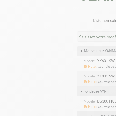
Liste non exh
Saisissez votre mod
Motoculteur
YANM
YK601 SW
Modèle
Note
Courroie de t
YK801 SW
Modèle
Note
Courroie de t
Tondeuse
AYP
BG180T105
Modèle
Note
Courroie de t