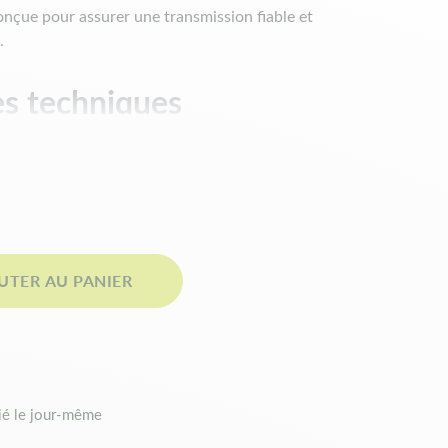
onçue pour assurer une transmission fiable et
.
es techniques
m
ïdale
UTER AU PANIER
 un remplacement fiable au quotidien.
leure résistance à l’usure et aux contraintes.
é le jour-même