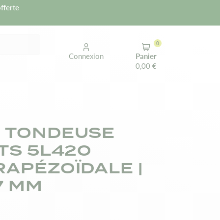
fferte
0
Connexion
Panier
0,00 €
 TONDEUSE
TS 5L420
RAPÉZOÏDALE |
67 MM