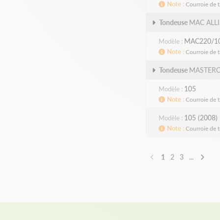
Note
Courroie de t
Tondeuse
MAC ALL
MAC220/1
Modèle
Note
Courroie de t
Tondeuse
MASTER
105
Modèle
Note
Courroie de t
105 (2008)
Modèle
Note
Courroie de t
1
2
3
...
Précédent
Suivan