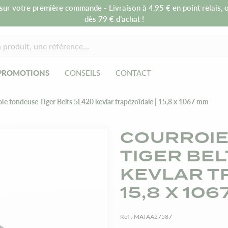
sur votre première commande - Livraison à 4,95 € en point relais, o
dès 79 € d’achat !
PROMOTIONS
CONSEILS
CONTACT
ie tondeuse Tiger Belts 5L420 kevlar trapézoïdale | 15,8 x 1067 mm
COURROIE
TIGER BEL
KEVLAR T
15,8 X 10
Réf :
MATAA27587