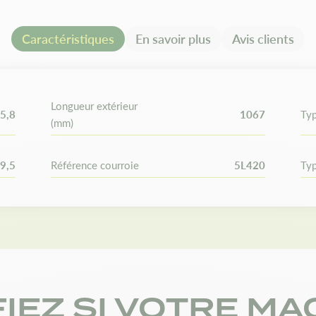
Compatibilité e
Remplace les références :
All
Caractéristiques
En savoir plus
Avis clients
75404171. Bolens : 754-0417
Cub Cadet / White : 754-041
95404171, 954-0468, 9540468.
4461428. John Deere : M760
Longueur extérieur
420. MTD : 754-04171, 7540
5,8
1067
Typ
(mm)
95404171, 954-0468, 954046
Mégadyne : XDV58 420. Oleo 
04171, 95404171. Oleo-Mac : 
9,5
Référence courroie
5L420
Typ
154273, 2025641. Toro : 271-
MXV5-420. Yanmar : 25123-0
Un même modèle peut posséder
l'autre. Vérifiez vos dimension
commande.
FIEZ SI VOTRE MA