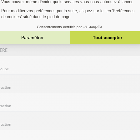
raction
AT
raction
T
raction
ERE
coupe
raction
raction
raction