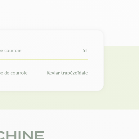
t adaptabilité
is Chalmers : 154273, 2025641. AYP : 5A803,
1, 75404171, 954-04171, 95404171, 1706383.
71, 75404171, 754-0468, 7540468, 954-04171,
 Dayco : L542. Gates : 6942. Huskee :
54, M77671. Megadyne : XDV58/420, XDV58-
4171, 754-0468, 7540468, 954-04171,
e courroie
5L
8, 754-0494, 7540494, 954-0494, 9540494.
Mac / Yardman : 754-04171, 75404171, 954-
75404171. Roper : 5A803. Simplicity : 54273,
e de courroie
Kevlar trapézoïdale
14, 7-1160. Ventico Garden : MXV5-0420,
041-01, 25123004101.
 des courroies différentes d'une année sur
s et références d'origine avant de passer
CHINE