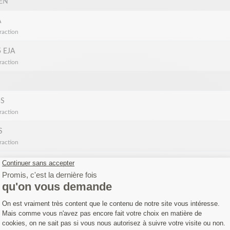
EN
A
raction
 EJA
raction
-S
raction
S
raction
T
raction
raction