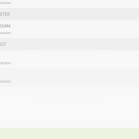
raction
ISTER
05AM
raction
CUT
raction
raction
t