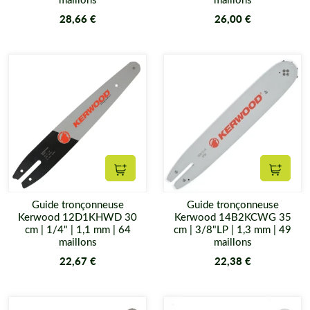
28,66 €
26,00 €
Ajouter au panier
Ajouter
Guide tronçonneuse
Guide tronçonneuse
Kerwood 12D1KHWD 30
Kerwood 14B2KCWG 35
cm | 1/4" | 1,1 mm | 64
cm | 3/8"LP | 1,3 mm | 49
maillons
maillons
22,67 €
22,38 €