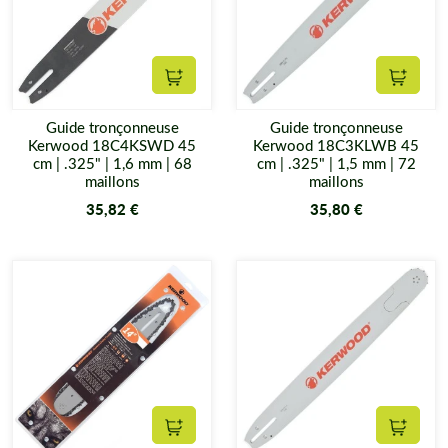
Ajouter au panier
Ajouter
Guide tronçonneuse
Guide tronçonneuse
Kerwood 18C4KSWD 45
Kerwood 18C3KLWB 45
cm | .325" | 1,6 mm | 68
cm | .325" | 1,5 mm | 72
maillons
maillons
35,82 €
35,80 €
Ajouter au panier
Ajouter