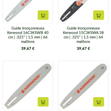
Ajouter au panier
Ajouter
Guide tronçonneuse
Guide tronçonneuse
Kerwood 16C3KSWB 40
Kerwood 15C3KSWA 38
cm | .325" | 1,5 mm | 66
cm | .325" | 1,5 mm | 64
maillons
maillons
39,67 €
39,67 €
Ajouter au panier
Ajouter