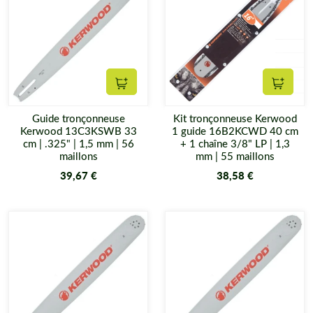
Ajouter au panier
Ajouter
Guide tronçonneuse
Kit tronçonneuse Kerwood
Kerwood 13C3KSWB 33
1 guide 16B2KCWD 40 cm
cm | .325" | 1,5 mm | 56
+ 1 chaîne 3/8" LP | 1,3
maillons
mm | 55 maillons
39,67 €
38,58 €