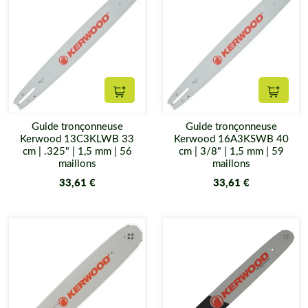
Ajouter au panier
Ajouter
Guide tronçonneuse
Guide tronçonneuse
Kerwood 13C3KLWB 33
Kerwood 16A3KSWB 40
cm | .325" | 1,5 mm | 56
cm | 3/8" | 1,5 mm | 59
maillons
maillons
33,61 €
33,61 €