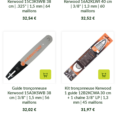
Kerwood 15C3KSWB 38
Kerwood 16A2KLWI 40 cm
cm | .325" | 1,5 mm | 64
| 3/8" | 1,3 mm | 60
maillons
maillons
32,54 €
32,52 €
Ajouter au panier
Ajouter
Guide tronçonneuse
Kit tronçonneuse Kerwood
Kerwood 15A3KSWB 38
1 guide 12B2KCWA 30 cm
cm | 3/8" | 1,5 mm | 56
+ 1 chaîne 3/8" LP | 1,3
maillons
mm | 45 maillons
32,02 €
31,97 €