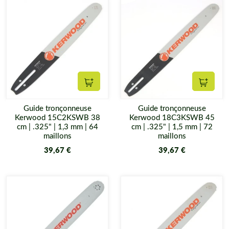
Ajouter au panier
Ajouter
Guide tronçonneuse
Guide tronçonneuse
Kerwood 15C2KSWB 38
Kerwood 18C3KSWB 45
cm | .325" | 1,3 mm | 64
cm | .325" | 1,5 mm | 72
maillons
maillons
39,67 €
39,67 €