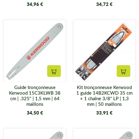
34,96 €
34,72 €
Ajouter au panier
Ajouter
Guide tronçonneuse
Kit tronçonneuse Kerwood
Kerwood 15C3KLWB 38
1 guide 14B2KCWD 35 cm
cm | .325" | 1,5 mm | 64
+ 1 chaîne 3/8" LP | 1,3
maillons
mm | 50 maillons
34,50 €
33,91 €