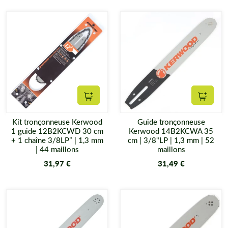
Ajouter au panier
Ajouter
Kit tronçonneuse Kerwood
Guide tronçonneuse
1 guide 12B2KCWD 30 cm
Kerwood 14B2KCWA 35
+ 1 chaîne 3/8LP” | 1,3 mm
cm | 3/8"LP | 1,3 mm | 52
| 44 maillons
maillons
31,97 €
31,49 €