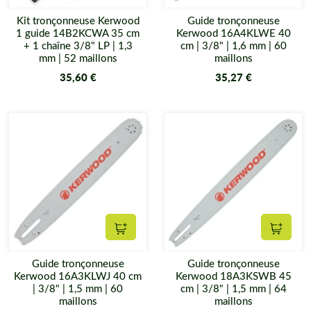
Kit tronçonneuse Kerwood
Guide tronçonneuse
1 guide 14B2KCWA 35 cm
Kerwood 16A4KLWE 40
+ 1 chaîne 3/8" LP | 1,3
cm | 3/8" | 1,6 mm | 60
mm | 52 maillons
maillons
35,60 €
35,27 €
Ajouter au panier
Ajouter
Guide tronçonneuse
Guide tronçonneuse
Kerwood 16A3KLWJ 40 cm
Kerwood 18A3KSWB 45
| 3/8" | 1,5 mm | 60
cm | 3/8" | 1,5 mm | 64
maillons
maillons