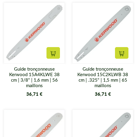
Ajouter au panier
Ajouter
Guide tronçonneuse
Guide tronçonneuse
Kerwood 15A4KLWE 38
Kerwood 15C2KLWB 38
cm | 3/8" | 1,6 mm | 56
cm | .325" | 1,5 mm | 65
maillons
maillons
36,71 €
36,71 €