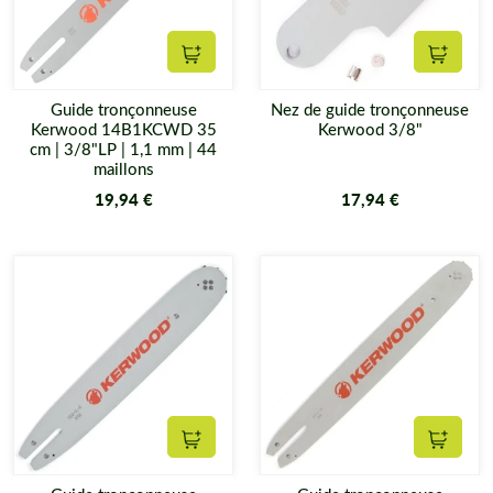
Ajouter au panier
Ajouter
Guide tronçonneuse
Nez de guide tronçonneuse
Kerwood 14B1KCWD 35
Kerwood 3/8"
cm | 3/8"LP | 1,1 mm | 44
maillons
19,94 €
17,94 €
Ajouter au panier
Ajouter