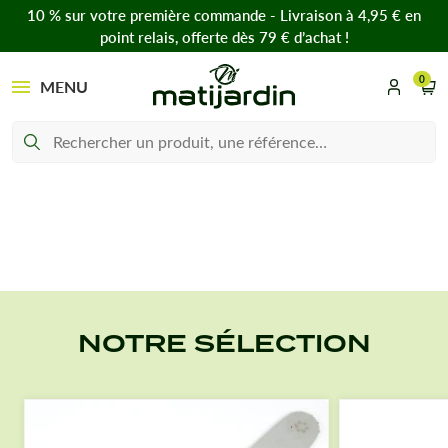
10 % sur votre première commande - Livraison à 4,95 € en
point relais, offerte dès 79 € d’achat !
0
MENU
NOTRE SÉLECTION