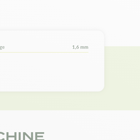
ée pour faciliter la vérification de la
e.
t adaptabilité
uge
1,6 mm
 WE (K025) avec une longueur de coupe de 40
s, la jauge et le nombre de maillons
tériel.
CHINE