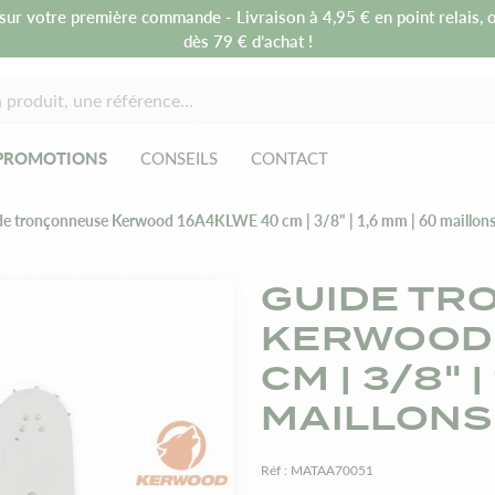
sur votre première commande - Livraison à 4,95 € en point relais, o
dès 79 € d’achat !
PROMOTIONS
CONSEILS
CONTACT
e tronçonneuse Kerwood 16A4KLWE 40 cm | 3/8" | 1,6 mm | 60 maillon
GUIDE T
KERWOOD 
CM | 3/8" |
MAILLONS
Réf :
MATAA70051