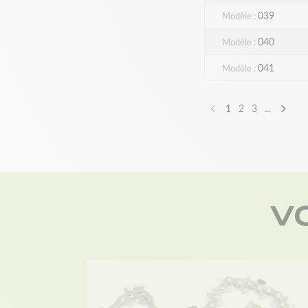
039
Modèle
040
Modèle
041
Modèle
1
2
3
...
Précédent
Suivan
V