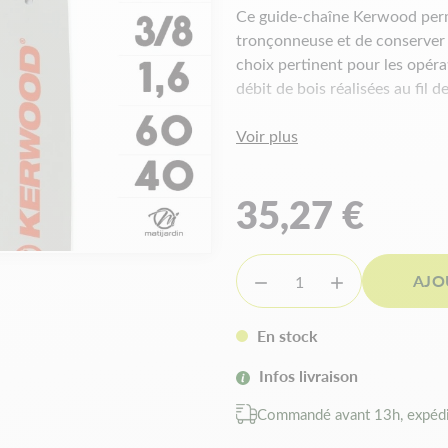
Ce guide-chaîne Kerwood perm
tronçonneuse et de conserver u
choix pertinent pour les opéra
débit de bois réalisées au fil d
Voir plus
Caractéristiqu
Type :
16A4KLWE
35,27 €
Pas de la chaîne :
3/8"
Longueur de coupe :
40 cm
Jauge :
1,6 mm
AJO


Nombre de maillons :
60
Forme du guide Kerwood :
Forme du guide équivalen
En stock
Infos livraison
Les avantages
Commandé avant 13h, expédi
Permet de remplacer un guid