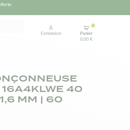
fferte
0
Connexion
Panier
0,00 €
s
RONÇONNEUSE
16A4KLWE 40
 1,6 MM | 60