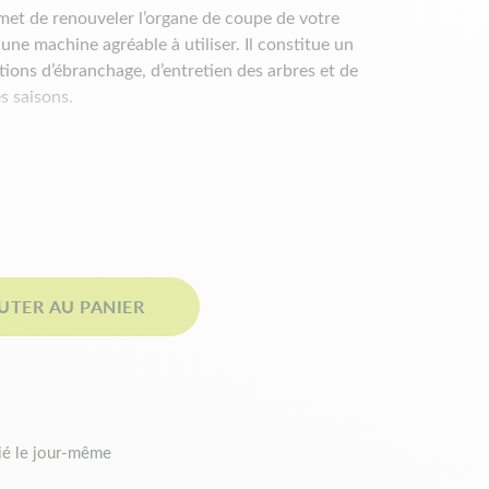
et de renouveler l’organe de coupe de votre
ne machine agréable à utiliser. Il constitue un
tions d’ébranchage, d’entretien des arbres et de
es saisons.
es techniques
UTER AU PANIER
WE
ce Oregon :
K025
é le jour-même
e usé et de retrouver un guidage régulier de la