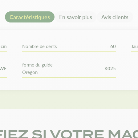
chaîne.
Référence clairement identifi
Caractéristiques
En savoir plus
Avis clients
compatibilité avant montag
Compatibilité e
 cm
Nombre de dents
60
Ja
Adaptable sur guide de forme
cm. Veuillez vérifier que le pa
correspondent bien à votre ma
forme du guide
WE
K025
Oregon
FIEZ SI VOTRE MA