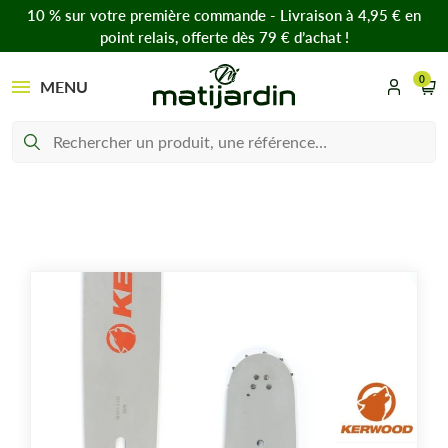
10 % sur votre première commande - Livraison à 4,95 € en
point relais, offerte dès 79 € d’achat !
0
MENU