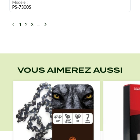
Modèle
PS-7300S
1
2
3
...
Précédent
Suivant
VOUS AIMEREZ AUSSI