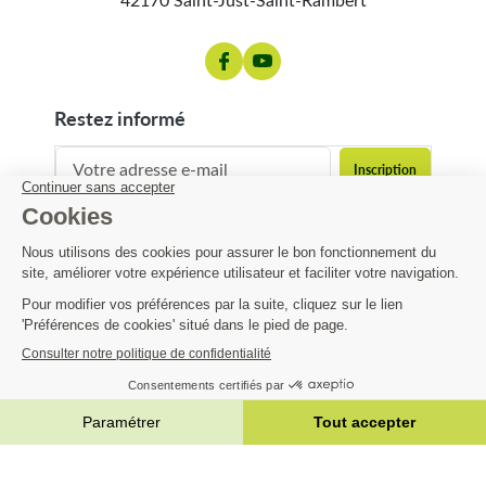
restez informé
contact@matijardin.fr
04 81 120 120
Matijardin
37,79 €
Infos pratiques
AJOUTER AU PANIER


|
Réalisation