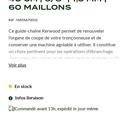
60 MAILLONS
Réf :
MATAA70032
Ce guide-chaîne Kerwood permet de renouveler
l’organe de coupe de votre tronçonneuse et de
conserver une machine agréable à utiliser. Il constitue
un choix pertinent pour les opérations d’ébranchage,
d’entretien des arbres et de débit de bois réalisées au fil
Voir plus
des saisons.
Caractéristiques
En stock
techniques
Infos livraison
Type :
16A3KSWC
Commandé avant 13h, expédié le jour-même
Pas de la chaîne :
3/8"
Longueur de coupe :
40 cm
Jauge :
1,5 mm