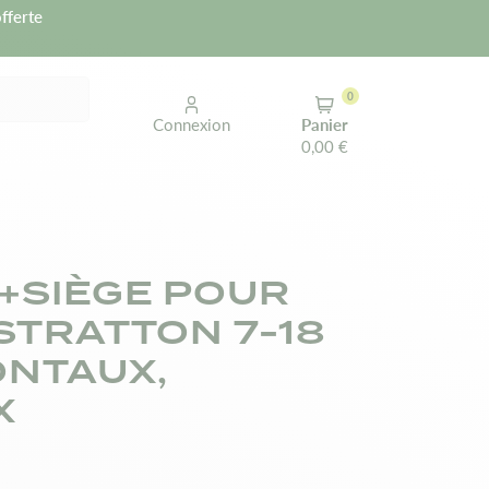
fferte
0
Connexion
Panier
0,00 €
+SIÈGE POUR
STRATTON 7-18
ONTAUX,
X