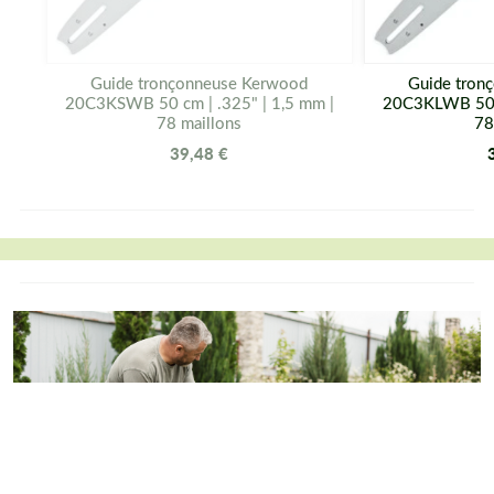
Guide tronçonneuse Kerwood
Guide tron
20C3KSWB 50 cm | .325" | 1,5 mm |
20C3KLWB 50 c
78 maillons
78
39,48 €