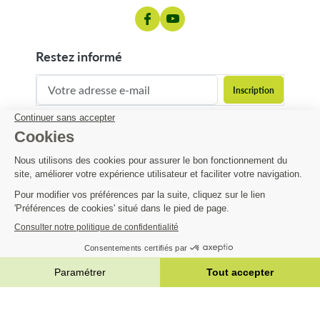
restez informé
contact@matijardin.fr
04 81 120 120
Matijardin
39,13 €
Infos pratiques
AJOUTER AU PANIER


|
Réalisation