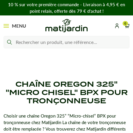
10 % sur votre première commande - Livraison à 4,95 € en
point relais, offerte dès 79 € d’achat !
0
MENU
CHAÎNE OREGON 325"
"MICRO CHISEL" BPX POUR
TRONÇONNEUSE
Choisir une chaîne Oregon 325” “Micro-chisel” BPX pour
tronçonneuse chez Matijardin La chaîne de votre tronçonneuse
doit être remplacée ? Vous trouverez chez Matijardin différents