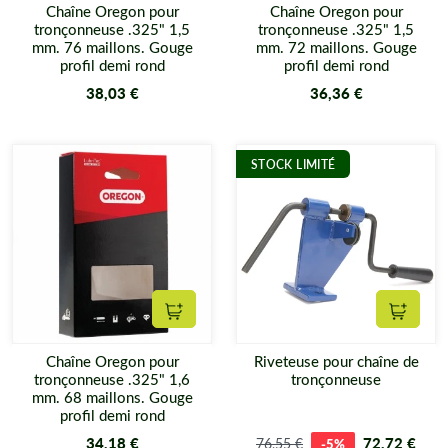
Chaîne Oregon pour
Chaîne Oregon pour
tronçonneuse .325" 1,5
tronçonneuse .325" 1,5
mm. 76 maillons. Gouge
mm. 72 maillons. Gouge
profil demi rond
profil demi rond
38,03 €
36,36 €
STOCK LIMITÉ
Ajouter au panier
Ajouter
Chaîne Oregon pour
Riveteuse pour chaîne de
tronçonneuse .325" 1,6
tronçonneuse
mm. 68 maillons. Gouge
profil demi rond
34,18 €
72,72 €
76,55 €
-5%