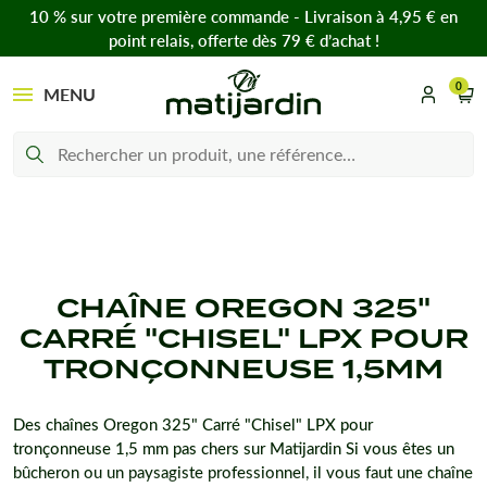
10 % sur votre première commande - Livraison à 4,95 € en
point relais, offerte dès 79 € d’achat !
0
MENU
CHAÎNE OREGON 325"
CARRÉ "CHISEL" LPX POUR
TRONÇONNEUSE 1,5MM
Des chaînes Oregon 325" Carré "Chisel" LPX pour
tronçonneuse 1,5 mm pas chers sur Matijardin Si vous êtes un
bûcheron ou un paysagiste professionnel, il vous faut une chaîne