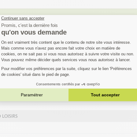
FIEZ SI VOTRE MA
EST COMPATIBLE
austive. Si votre machine ne figure pas dans la liste,
Contactez notre 
èle…
 LOISIRS