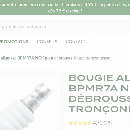
sur votre première commande - Livraison à 4,95 € en point relais, o
dès 79 € d’achat !
PROMOTIONS
CONSEILS
CONTACT
 allumage BPMR7A NGK pour débroussailleuse, tronçonneuse
BOUGIE A
BPMR7A N
DÉBROUSS
TRONÇON