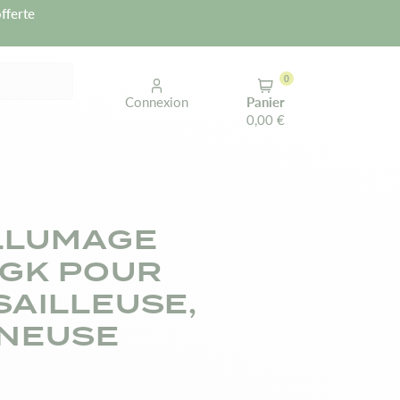
fferte
0
Connexion
Panier
0,00 €
LLUMAGE
GK POUR
AILLEUSE,
NEUSE