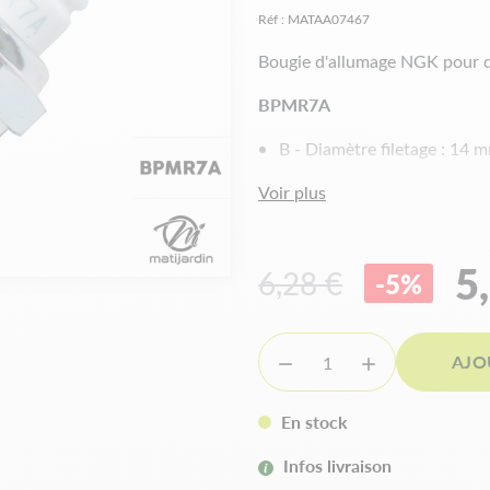
Réf :
MATAA07467
Bougie d'allumage NGK pour d
BPMR7A
B - Diamètre filetage : 14 
P - Isolant proéminent
Voir plus
M - Type compact (Bantam
R - Résistance
7 - Indice thermique de 2 (c
5
6,28 €
-5%
A - Dessin spécial
Equivalence :
AJO


Champion RCJ7Y
Bosch WSR5F
En stock
Infos livraison
Bougie 2 temps