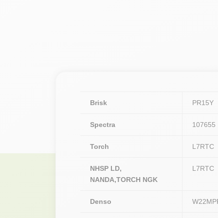
Brisk
PR15Y
Spectra
107655
Torch
L7RTC
NHSP LD,
L7RTC
NANDA,TORCH NGK
Denso
W22MP