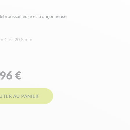
ébroussailleuse et tronçonneuse
mm Clé : 20,8 mm
)
haud) à 13 (froid).
,96 €
UTER AU PANIER