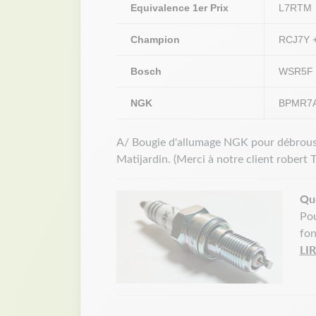
Equivalence 1er Prix
L7RTM
Champion
RCJ7Y 
Bosch
WSR5F
NGK
BPMR7
A/ Bougie d'allumage NGK pour débrou
Matijardin. (Merci à notre client robert T
Que
Pou
fon
LI