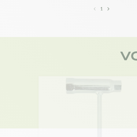
1
Précédent
Suivant
V