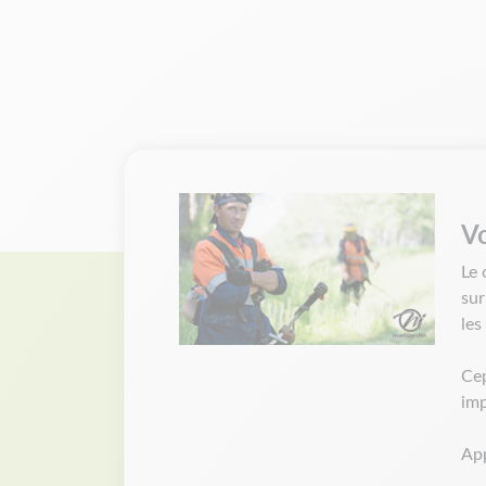
Vo
Le 
sur
les
Cep
imp
App