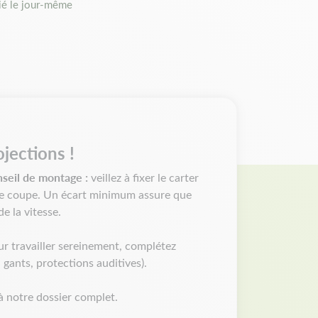
é le jour-même
sister aux impacts et aux conditions difficiles.
Adaptateurs inclus pour s’adapter à différentes
t adaptabilité
illeuse sont universels, ils s'adaptent
roussailleuses de marque à renvoi d'angle comme
jections !
, Parkside, Honda, Dewalt, Makita, McCulloch,
seil de montage :
mac, Scheppach…
veillez à fixer le carter
te de coupe. Un écart minimum assure que
e la vitesse.
ur travailler sereinement, complétez
, gants, protections auditives).
à notre dossier complet.