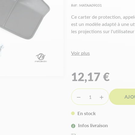
Réf :
MATAA09031
Ce carter de protection, appel
est un modèle adapté à une uti
les projections sur l'utilisate
Caractéristiqu
Voir plus
Modèle :
petit
Type :
universel
12,17 €
Matière :
nylon renforcé
Largeur
: 160 mm
Longueur
: 280 mm
AJO


Hauteur
: 30 mm
Livré en kit à assembler
Pour tube de 24, 26 ou 28
En stock
Infos livraison
Les avantages