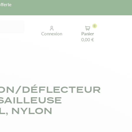
fferte
0
Connexion
Panier
0,00 €
ON/DÉFLECTEUR
AILLEUSE
L, NYLON