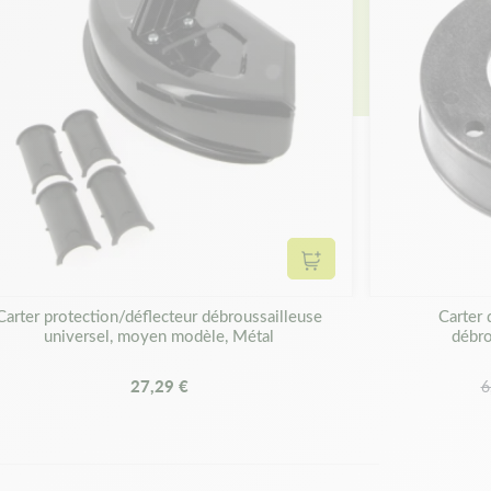
panier
Ajouter au panier
Carter protection/déflecteur débroussailleuse
Carter 
universel, moyen modèle, Métal
débro
27,29 €
6