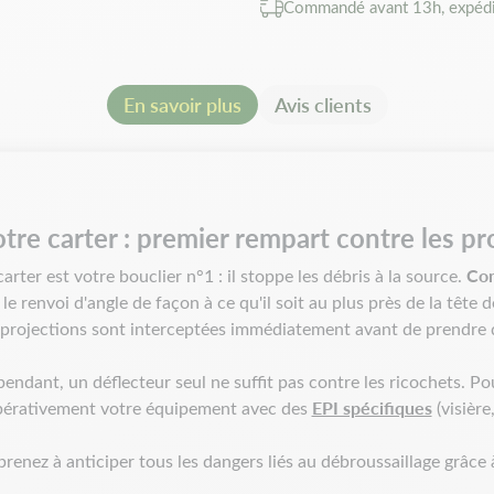
Commandé avant 13h, expédi
Nylon durable, conçu pour ré
Montage facile et rapide : 
débroussailleuses.
En savoir plus
Avis clients
Compatibilité e
Nos déflecteurs pour débroussa
facilement sur toutes les déb
tre carter : premier rempart contre les pro
Stihl, Husqvarna, Ryobi, Echo
Con
carter est votre bouclier n°1 : il stoppe les débris à la source.
Einhell, Dolmar, Bosch, Oleo
 le renvoi d'angle de façon à ce qu'il soit au plus près de la tê
 projections sont interceptées immédiatement avant de prendre d
endant, un déflecteur seul ne suffit pas contre les ricochets. Po
EPI spécifiques
érativement votre équipement avec des
(visière
renez à anticiper tous les dangers liés au débroussaillage grâce 