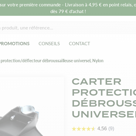
sur votre première commande - Livraison à 4,95 € en point relais, o
dès 79 € d’achat !
PROMOTIONS
CONSEILS
CONTACT
 protection/déflecteur débroussailleuse universel, Nylon
CARTER
PROTECTI
DÉBROUSS
UNIVERSE