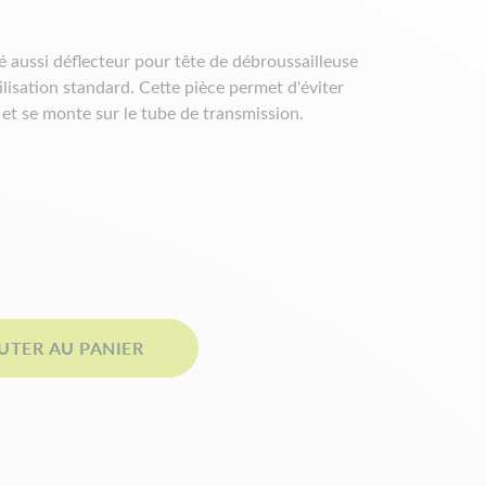
é aussi déflecteur pour tête de débroussailleuse
lisation standard. Cette pièce permet d'éviter
ur et se monte sur le tube de transmission.
es techniques
UTER AU PANIER
 mm